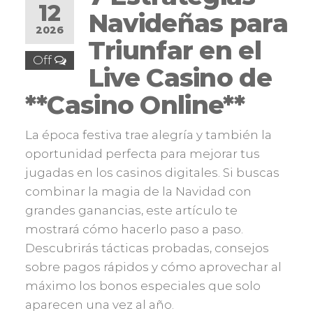
12
Navideñas para
2026
Triunfar en el
Off
Live Casino de
**Casino Online**
La época festiva trae alegría y también la
oportunidad perfecta para mejorar tus
jugadas en los casinos digitales. Si buscas
combinar la magia de la Navidad con
grandes ganancias, este artículo te
mostrará cómo hacerlo paso a paso.
Descubrirás tácticas probadas, consejos
sobre pagos rápidos y cómo aprovechar al
máximo los bonos especiales que solo
aparecen una vez al año.