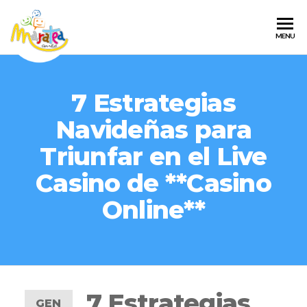
MARATEA
Sito
MENU
Ufficiale
SMILE
dell'evento
2023
7 Estrategias
Navideñas para
Triunfar en el Live
Casino de **Casino
Online**
7 Estrategias
GEN