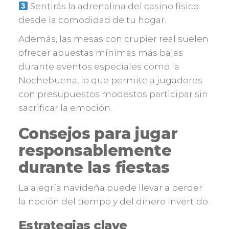
Sentirás la adrenalina del casino físico
desde la comodidad de tu hogar.
Además, las mesas con crupier real suelen
ofrecer apuestas mínimas más bajas
durante eventos especiales como la
Nochebuena, lo que permite a jugadores
con presupuestos modestos participar sin
sacrificar la emoción.
Consejos para jugar
responsablemente
durante las fiestas
La alegría navideña puede llevar a perder
la noción del tiempo y del dinero invertido.
Estrategias clave