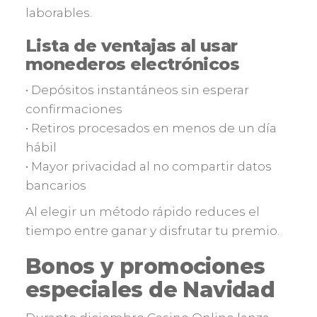
laborables.
Lista de ventajas al usar
monederos electrónicos
• Depósitos instantáneos sin esperar
confirmaciones
• Retiros procesados en menos de un día
hábil
• Mayor privacidad al no compartir datos
bancarios
Al elegir un método rápido reduces el
tiempo entre ganar y disfrutar tu premio.
Bonos y promociones
especiales de Navidad