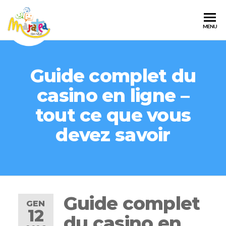
MARATEA
Sito
MENU
Ufficiale
SMILE
dell'evento
2023
Guide complet du
casino en ligne –
tout ce que vous
devez savoir
Guide complet
GEN
12
du casino en