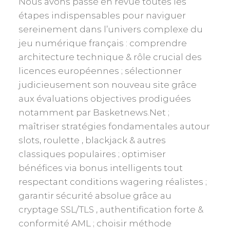
Nous avons passé en revue toutes les
étapes indispensables pour naviguer
sereinement dans l’univers complexe du
jeu numérique français : comprendre
architecture technique & rôle crucial des
licences européennes ; sélectionner
judicieusement son nouveau site grâce
aux évaluations objectives prodiguées
notamment par Basketnews.Net ;
maîtriser stratégies fondamentales autour
slots, roulette , blackjack & autres
classiques populaires ; optimiser
bénéfices via bonus intelligents tout
respectant conditions wagering réalistes ;
garantir sécurité absolue grâce au
cryptage SSL/TLS , authentification forte &
conformité AML ; choisir méthode