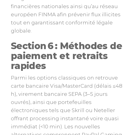
financières nationales ainsi qu’au réseau
européen FINMA afin prévenir flux illicites
tout en garantissant conformité légale
globale.
Section 6 : Méthodes de
paiement et retraits
rapides
Parmi les options classiques on retrouve
carte bancaire Visa/MasterCard (délais ≤48
h), virement bancaire SEPA (3–5 jours
ouvrés), ainsi que portefeuilles
électroniques tels que Skrill ou Neteller
offrant processing instantané voire quasi
immédiat (<10 min). Les nouvelles
alternatives comprennent PayPal Gaming