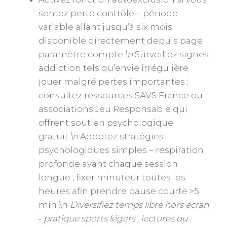
sentez perte contrôle ­– période
variable allant jusqu’à six mois
disponible directement depuis page
paramètre compte.
\n
Surveillez signes
addiction tels qu’envie irrégulière
jouer malgré pertes importantes ;
consultez ressources SAVS France ou
associations Jeu Responsable qui
offrent soutien psychologique
gratuit.
\n
Adoptez stratégies
psychologiques simples ­– respiration
profonde avant chaque session
longue , fixer minuteur toutes les
heures afin prendre pause courte >5
min .\n
Diversifiez temps libre hors écran
‑ pratique sports légers , lectures ou