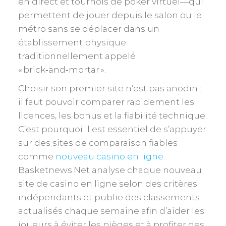
en direct et tournois de poker virtuel—qui
permettent de jouer depuis le salon ou le
métro sans se déplacer dans un
établissement physique
traditionnellement appelé
« brick‑and‑mortar ».
Choisir son premier site n’est pas anodin :
il faut pouvoir comparer rapidement les
licences, les bonus et la fiabilité technique.
C’est pourquoi il est essentiel de s’appuyer
sur des sites de comparaison fiables
comme
nouveau casino en ligne
.
Basketnews.Net analyse chaque nouveau
site de casino en ligne selon des critères
indépendants et publie des classements
actualisés chaque semaine afin d’aider les
joueurs à éviter les pièges et à profiter des