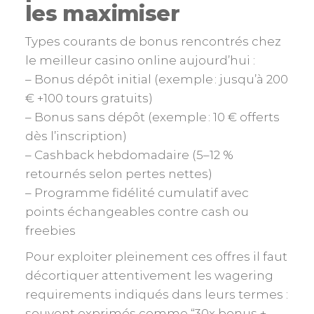
les maximiser
Types courants de bonus rencontrés chez
le meilleur casino online aujourd’hui :
– Bonus dépôt initial (exemple : jusqu’à 200
€ +100 tours gratuits)
– Bonus sans dépôt (exemple : 10 € offerts
dès l’inscription)
– Cashback hebdomadaire (5–12 %
retournés selon pertes nettes)
– Programme fidélité cumulatif avec
points échangeables contre cash ou
freebies
Pour exploiter pleinement ces offres il faut
décortiquer attentivement les wagering
requirements indiqués dans leurs termes :
souvent exprimés comme “30x bonus +