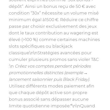
dépôt”. Ainsi un bonus reçu de 50 € avec
condition “30x” nécessite un volume misé
minimum égal à​1500 €. Réduire ce chiffre
passe par choisir exclusivement des jeux
dont le taux contribution au wagering est
élevé (>100 %) comme certaines machines
slots spécifiques ou blackjack
classique.\n\nStratégies avancées pour
cumuler plusieurs promos sans violer T&C
:\n
Créez vos comptes pendant périodes
promotionnelles distinctes (exemple →
lancement saisonnier puis Black Friday).
Utilisez différents modes paiement afin
que chaque dépôt active son propre
bonus associé sans dépasser aucune
limite quotidienne imposée.*\n\nQuand