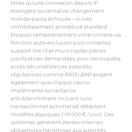
telles qu’une connexion depuis IP
étrangère ou tentative changement
mot‑de‑passe échouée – suivez
immédiatement procédure standard :
bloquez temporairement votre compte via
fonction auto‑exclusion puis contactez
support live chat muni copies pièces
justificatives demandées pour reconquête
accès sécurisé.\n\nLes autorités
régulatrices comme ARJEL/ANJ exigent
également que chaque casino
implémente surveillance
anti‑blanchiment incluant suivi
transactionnel automatisé détectant
modèles atypiques (>10 000 € / jour). Ces
systèmes génèrent alertes internes
obligatoires transmises aux autorités