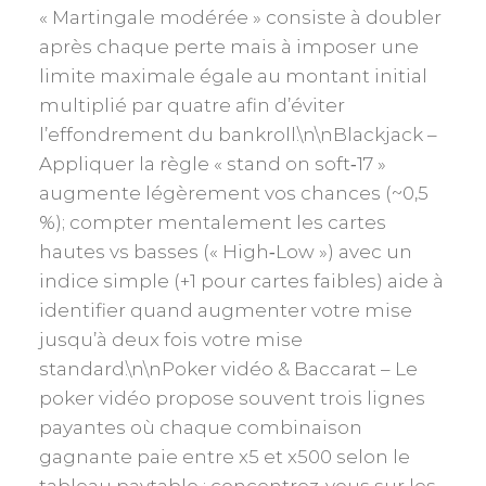
« Martingale modérée » consiste à doubler
après chaque perte mais à imposer une
limite maximale égale au montant initial
multiplié par quatre afin d’éviter
l’effondrement du bankroll.\n\nBlackjack –
Appliquer la règle « stand on soft‑17 »
augmente légèrement vos chances (~0,5
%); compter mentalement les cartes
hautes vs basses (« High‑Low ») avec un
indice simple (+1 pour cartes faibles) aide à
identifier quand augmenter votre mise
jusqu’à deux fois votre mise
standard.\n\nPoker vidéo & Baccarat – Le
poker vidéo propose souvent trois lignes
payantes où chaque combinaison
gagnante paie entre x5 et x500 selon le