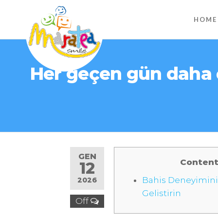
HOME
MARATEA
Sito
Ufficiale
SMILE
dell'evento
2023
Her geçen gün daha ç
GEN
Conten
12
Bahis Deneyiminizi
2026
Gelistirin
Off