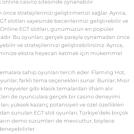
ok online casino sitesinde oynanabilir.
nce stratejilerinizi geliştirmenizi sağlar. Ayrıca,
T slotları sayesinde becerilerinizi geliştirebilir ve
. Online EGT slotları, günümüzün en popüler
tadır. Bu oyunları, gerçek parayla oynamadan önce
ilir ve stratejilerinizi geliştirebilirsiniz. Ayrıca,
eyiminize ekstra heyecan katmak için mükemmel
temalara sahip oyunları tercih eder. Flaming Hot,
yunlar, farklı tema seçenekleri sunar. Bunlar, Mısır
 meyveler gibi klasik temalardan ilham alır.
ktleri de oyunculara gerçek bir casino deneyimi
arı, yüksek kazanç potansiyeli ve özel özellikleri
ından sunulan EGT slot oyunları, Türkiye’deki birçok
nların demo sürümleri de mevcuttur, böylece
deneyebilirler.