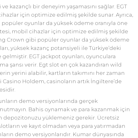
i ve kazançlı bir deneyim yaşamasını sağlar. EGT
cihazlar için optimize edilmiş şekilde sunar. Ayrıca,
i popüler oyunlar da yüksek ödeme oranıyla öne
tesi, mobil cihazlar için optimize edilmiş şekilde
ning Crown gibi popüler oyunlar da yüksek ödeme
ları, yüksek kazanç potansiyeli ile Türkiye’deki
e gelmiştir. EGT jackpot oyunları, oyunculara
a şansı verir. Egt slot en çok kazandıran wild
in yerini alabilir, kartların takımını her zaman
ki Casino Holdem, casinoların artık İngiltere’de
sidir.
oyunların demo versiyonlarında gerçek
unutmayın. Bahis oynamak ve para kazanmak için
depozitonuzu yüklemeniz gerekir. Ücretsiz
slotların ve kayıt olmadan veya para yatırmadan
unların demo versiyonlarıdır. Kumar dünyasında