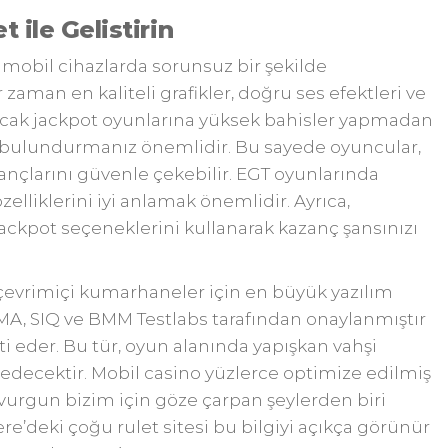
 ile Gelistirin
mobil cihazlarda sorunsuz bir şekilde
r zaman en kaliteli grafikler, doğru ses efektleri ve
Ancak jackpot oyunlarına yüksek bahisler yapmadan
 bulundurmanız önemlidir. Bu sayede oyuncular,
ançlarını güvenle çekebilir. EGT oyunlarında
zelliklerini iyi anlamak önemlidir. Ayrıca,
jackpot seçeneklerini kullanarak kazanç şansınızı
çevrimiçi kumarhaneler için en büyük yazılım
SIGMA, SIQ ve BMM Testlabs tarafından onaylanmıştır
ti eder. Bu tür, oyun alanında yapışkan vahşi
ecektir. Mobil casino yüzlerce optimize edilmiş
 vurgun bizim için göze çarpan şeylerden biri
re’deki çoğu rulet sitesi bu bilgiyi açıkça görünür