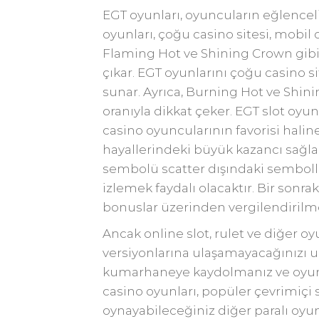
EGT oyunları, oyuncuların eğlencel
oyunları, çoğu casino sitesi, mobil 
Flaming Hot ve Shining Crown gib
çıkar. EGT oyunlarını çoğu casino si
sunar. Ayrıca, Burning Hot ve Shi
oranıyla dikkat çeker. EGT slot oyun
casino oyuncularının favorisi halin
hayallerindeki büyük kazancı sağlam
sembolü scatter dışındaki semboller
izlemek faydalı olacaktır. Bir sonra
bonuslar üzerinden vergilendirilme
Ancak online slot, rulet ve diğer 
versiyonlarına ulaşamayacağınızı 
kumarhaneye kaydolmanız ve oyun 
casino oyunları, popüler çevrimiçi 
oynayabileceğiniz diğer paralı oy