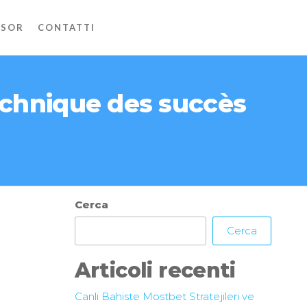
NSOR
CONTATTI
technique des succès
Cerca
Cerca
Articoli recenti
Canli Bahiste Mostbet Stratejileri ve