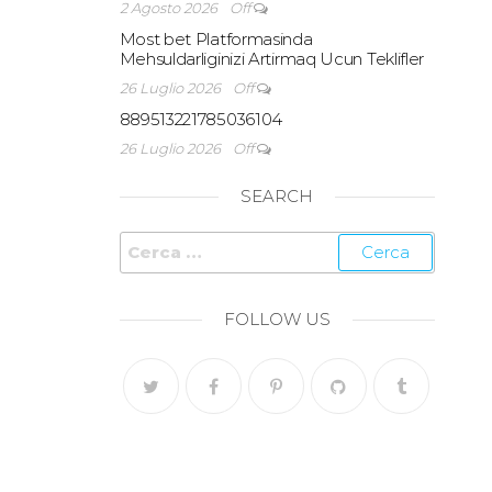
2 Agosto 2026
Off
Most bet Platformasinda
Mehsuldarliginizi Artirmaq Ucun Teklifler
26 Luglio 2026
Off
889513221785036104
26 Luglio 2026
Off
SEARCH
FOLLOW US