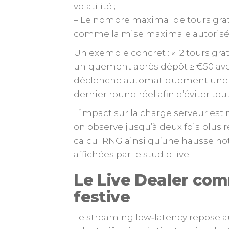
volatilité ;
– Le nombre maximal de tours gratu
comme la mise maximale autorisée
Un exemple concret : « 12 tours grat
uniquement après dépôt ≥ €50 av
déclenche automatiquement une m
dernier round réel afin d’éviter tout
L’impact sur la charge serveur est 
on observe jusqu’à deux fois plus
calcul RNG ainsi qu’une hausse no
affichées par le studio live.
Le Live Dealer co
festive
Le streaming low‑latency repose a