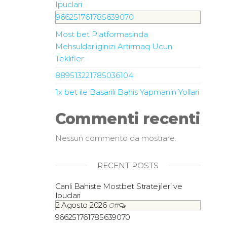
Ipuclari
966251761785639070
Most bet Platformasinda
Mehsuldarliginizi Artirmaq Ucun
Teklifler
889513221785036104
1x bet ile Basarili Bahis Yapmanin Yollari
Commenti recenti
Nessun commento da mostrare.
RECENT POSTS
Canli Bahiste Mostbet Stratejileri ve
Ipuclari
2 Agosto 2026
Off
966251761785639070