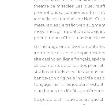
théâtre de miracles. Les joueurs af
promotions saisonnières offrent 
rappelle les marchés de Noël. Cett
mesurables : le trafic web augment
moyennes grimpent de dix à quinze
phénomène « Christmas Miracle Wi
Le mélange entre événements festi
immersive où chaque spin résonne 
site casino en ligne français, spéc
classements détaillés des promoti
studios virtuels avec des sapins h
bande‑son originale inspirée des 
l’engagement ; les joueurs resten
d’un bonus de dépôt supplémentaire
Ce guide technique décortique ch