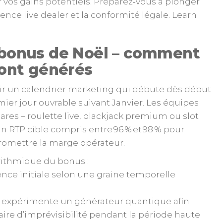
 vos gains potentiels. Préparez‑vous à plonger
ience live dealer et la conformité légale. Learn
 bonus de Noël – comment
sont générés
lir un calendrier marketing qui débute dès début
er jour ouvrable suivant Janvier. Les équipes
ares – roulette live, blackjack premium ou slot
 un RTP cible compris entre 96 % et 98 % pour
promettre la marge opérateur.
orithmique du bonus :
ce initiale selon une graine temporelle
on expérimente un générateur quantique afin
re d’imprévisibilité pendant la période haute