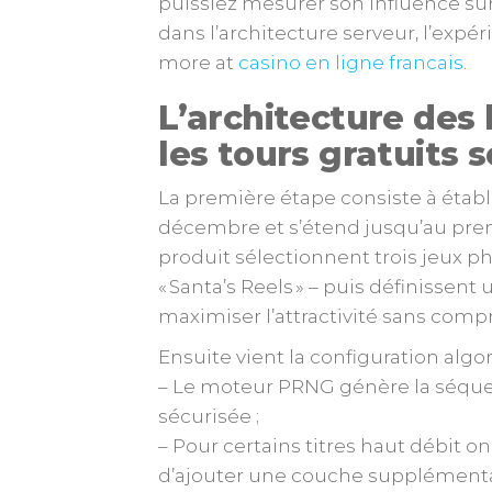
puissiez mesurer son influence sur
dans l’architecture serveur, l’expér
more at
casino en ligne francais
.
L’architecture des
les tours gratuits 
La première étape consiste à étab
décembre et s’étend jusqu’au premi
produit sélectionnent trois jeux ph
« Santa’s Reels » – puis définissent
maximiser l’attractivité sans com
Ensuite vient la configuration alg
– Le moteur PRNG génère la séquen
sécurisée ;
– Pour certains titres haut débit 
d’ajouter une couche supplémentai