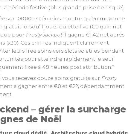
 période festive (plus grande prise de risque).
sée sur 100 000 scénarios montre qu’en moyenne
 gratuit lorsqu’il joue roulette live (€0 gain net
s que pour
Frosty Jackpot
il gagne €1,42 net après
 (x30). Ces chiffres indiquent clairement
er leurs free spins vers slots volatiles pendant
ortunités pour atteindre rapidement le seuil
quement fixée à 48 heures post attribution.*
si vous recevez douze spins gratuits sur
Frosty
uement à gagner entre €8 et €22, dépendamment
ment.
ckend – gérer la surcharge
gnes de Noël
ture cloud dédié
Architecture cloud hybride