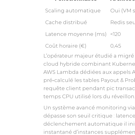
Scaling automatique
Oui (VM s
Cache distribué
Redis seu
Latence moyenne (ms)
<120
Coût horaire (€)
0,45
L’opérateur majeur étudié a migré 
cloud hybride combinant Kubernet
AWS Lambda dédiées aux appels API
pré‑calculé les tables Payout & P
requête client pendant pic transa
temps CPU utilisé lors du réveillon
Un système avancé monitoring via
dépasse son seuil critique : latenc
déclenchement automatique il init
instantané d’instances supplémen