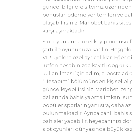
güncel bilgilere sitemiz üzerinde
bonuslar, ödeme yöntemleri ve dah
ulaşabilirsiniz. Mariobet bahis site
karşılaşmaktadır.
Slot oyunlarına özel kayıp bonusu f
şartı ile oyununuza katılın. Hoşgel
VIP üyelere özel ayrıcalıklar. Eğer g
lütfen hesabınızda kayıtlı doğru ku
kullanılması için adım, e-posta adr
“Hesabım” bölümünden kişisel bilgil
güncelleyebilirsiniz. Mariobet, zeng
dallarında bahis yapma imkanı sunm
popüler sporların yanı sıra, daha a
bulunmaktadır. Ayrıca canlı bahis 
bahisler yapabilir, heyecanınızı do
slot oyunları dünyasında büyük kazan