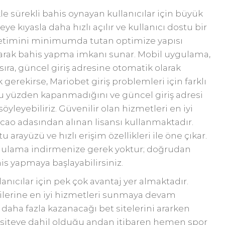
e sürekli bahis oynayan kullanıcılar için büyük
ye kıyasla daha hızlı açılır ve kullanıcı dostu bir
üketimini minimumda tutan optimize yapısı
yarak bahis yapma imkanı sunar. Mobil uygulama,
sıra, güncel giriş adresine otomatik olarak
erekirse, Mariobet giriş problemleri için farklı
Bu yüzden kapanmadığını ve güncel giriş adresi
yleyebiliriz. Güvenilir olan hizmetleri en iyi
cao adasından alınan lisansı kullanmaktadır.
u arayüzü ve hızlı erişim özellikleri ile öne çıkar.
 uygulama indirmenize gerek yoktur; doğrudan
his yapmaya başlayabilirsiniz.
anıcılar için pek çok avantaj yer almaktadır.
rilerine en iyi hizmetleri sunmaya devam
daha fazla kazanacağı bet sitelerini ararken
u siteye dahil olduğu andan itibaren hemen spor