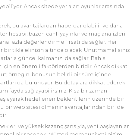
ebiliyor. Ancak sitede yer alan oyunlar arasında
erek, bu avantajlardan haberdar olabilir ve daha
tter hesabı, bazen canlı yayınlar ve maç analizleri
aha fazla değerlendirme fırsatı da sağlar. Her
 bir tıkla elinizin altında olacak. Unutmamalısınız
rsatlarla güncel kalmanızı da sağlar. Bahis
r için en önemli faktörlerden biridir. Ancak dikkat
t; örneğin, bonusun belirli bir süre içinde
şartları da bulunuyor. Bu detaylara dikkat ederek
mum fayda sağlayabilirsiniz. Kısa bir zaman
aşlayarak hedeflenen beklentilerin üzerinde bir
u bir web sitesi olmanın avantajlarından biri de
ir.
ekleri ve yüksek kazanç şansıyla, yeni başlayanlar
mmel bir seçenek. Müşteri memnuniyeti bizim