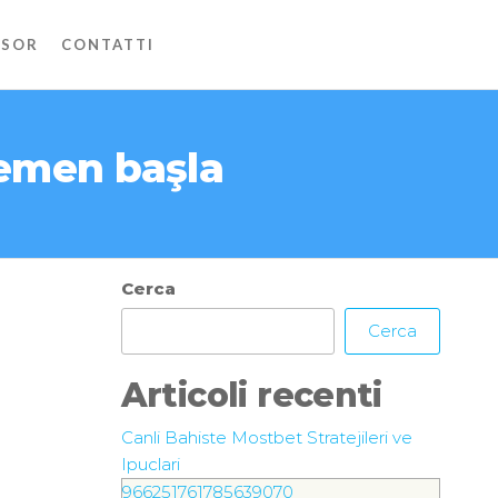
NSOR
CONTATTI
hemen başla
Cerca
Cerca
Articoli recenti
Canli Bahiste Mostbet Stratejileri ve
Ipuclari
966251761785639070