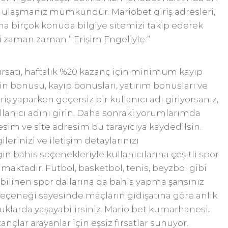
n ulaşmanız mümkündür. Mariobet giriş adresleri,
a birçok konuda bilgiye sitemizi takip ederek
si zaman zaman ” Erişim Engeliyle ”
ırsatı, haftalık %20 kazanç için minimum kayıp
din bonusu, kayıp bonusları, yatırım bonusları ve
iriş yaparken geçersiz bir kullanıcı adı giriyorsanız,
llanıcı adını girin. Daha sonraki yorumlarımda
esim ve site adresim bu tarayıcıya kaydedilsin.
erinizi ve iletişim detaylarınızı
in bahis seçenekleriyle kullanıcılarına çeşitli spor
aktadır. Futbol, basketbol, tenis, beyzbol gibi
z bilinen spor dallarına da bahis yapma şansınız
seçeneği sayesinde maçların gidişatına göre anlık
ruklarda yaşayabilirsiniz. Mario bet kumarhanesi,
çlar arayanlar için eşsiz fırsatlar sunuyor.