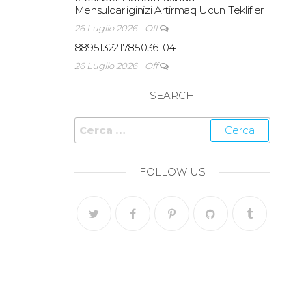
Mehsuldarliginizi Artirmaq Ucun Teklifler
26 Luglio 2026
Off
889513221785036104
26 Luglio 2026
Off
SEARCH
FOLLOW US