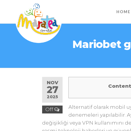
HOME
MARATEA
Sito
Ufficiale
SMILE
dell'evento
2023
Mariobet g
NOV
Conten
27
2025
Alternatif olarak mobil u
Off
denemeleri yapılabilir. 
değişikliği veya VPN kullanımını d
resmi teknoloji haberleri ve güvenl