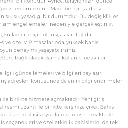
önemli bir konudur. Ayrıca, tarayıcınızın güncel
ğinizden emin olun. Mariobet giriş adresi
nin sık sık yaşadığı bir durumdur. Bu değişiklikler
rişim engellemeleri nedeniyle gerçekleştirilir.
, kullanıcılar için oldukça avantajlıdır.
vé ve özel VIP masalarında, yüksek bahis
 oyun deneyimi yaşayabilirsiniz.
tlere bağlı olarak daima kullanıcı odaklı bir
.
ilgili güncellemeleri ve bilgileri paylaşır.
giriş adresleri konusunda da anlık bilgilendirmeler
 ile birlikte hizmete açmaktadır. Yeni giriş
al resmi uzantı ile birlikte karşınıza çıkar. Bahis
unu içeren klasik oyunlardan oluşmamaktadır.
is seçenekleri ve özel etkinlik bahislerini de tek