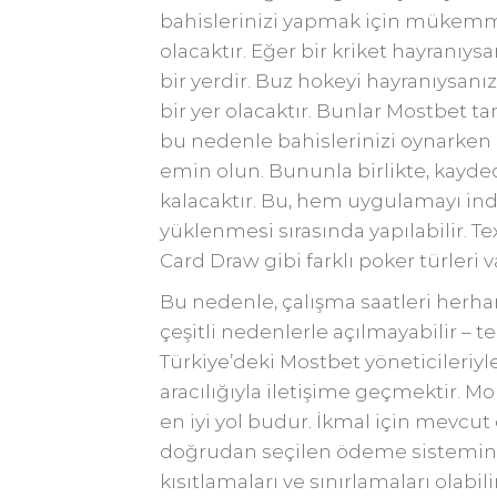
bahislerinizi yapmak için mükemme
olacaktır. Eğer bir kriket hayranı
bir yerdir. Buz hokeyi hayranıysa
bir yer olacaktır. Bunlar Mostbet t
bu nedenle bahislerinizi oynarken
emin olun. Bununla birlikte, kayded
kalacaktır. Bu, hem uygulamayı 
yüklenmesi sırasında yapılabilir. 
Card Draw gibi farklı poker türleri v
Bu nedenle, çalışma saatleri herhang
çeşitli nedenlerle açılmayabilir – 
Türkiye’deki Mostbet yöneticileriyl
aracılığıyla iletişime geçmektir. M
en iyi yol budur. İkmal için mev
doğrudan seçilen ödeme sistemine 
kısıtlamaları ve sınırlamaları olabili