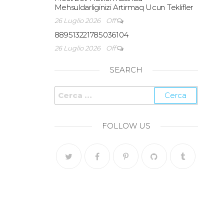
Mehsuldarliginizi Artirmaq Ucun Teklifler
26 Luglio 2026
Off
889513221785036104
26 Luglio 2026
Off
SEARCH
FOLLOW US