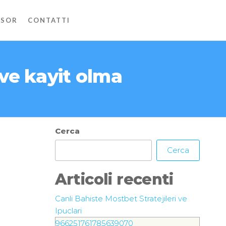
NSOR
CONTATTI
ve kayit olma
Cerca
Cerca
Articoli recenti
Canli Bahiste Mostbet Stratejileri ve
Ipuclari
966251761785639070