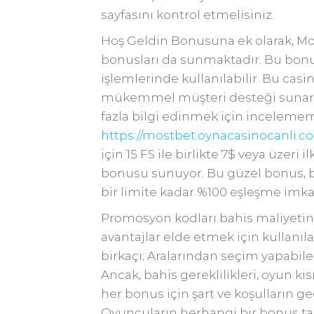
sayfasını kontrol etmelisiniz.
Hoş Geldin Bonusuna ek olarak, M
bonusları da sunmaktadır. Bu bonus
işlemlerinde kullanılabilir. Bu casi
mükemmel müşteri desteği sunar.
fazla bilgi edinmek için incelem
https://mostbet.oynacasinocanli.c
için 15 FS ile birlikte 7$ veya üzeri
bonusu sunuyor. Bu güzel bonus, bah
bir limite kadar %100 eşleşme imka
Promosyon kodları bahis maliyetin
avantajlar elde etmek için kullanıl
birkaçı; Aralarından seçim yapabil
Ancak, bahis gereklilikleri, oyun kı
her bonus için şart ve koşulların
Oyuncuların herhangi bir bonus ta