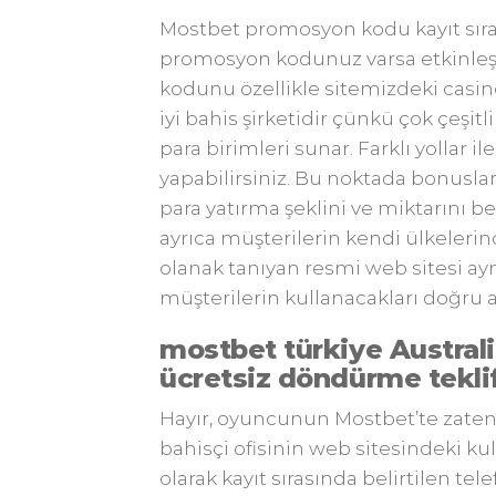
Mostbet promosyon kodu kayıt sıras
promosyon kodunuz varsa etkinleşti
kodunu özellikle sitemizdeki casino
iyi bahis şirketidir çünkü çok çeşit
para birimleri sunar. Farklı yollar i
yapabilirsiniz. Bu noktada bonusla
para yatırma şeklini ve miktarını 
ayrıca müşterilerin kendi ülkeleri
olanak tanıyan resmi web sitesi ayna
müşterilerin kullanacakları doğru a
mostbet türkiye Austral
ücretsiz döndürme tekl
Hayır, oyuncunun Mostbet’te zaten
bahisçi ofisinin web sitesindeki kull
olarak kayıt sırasında belirtilen te