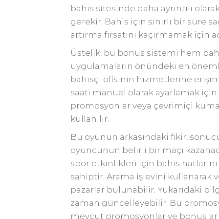
bahis sitesinde daha ayrıntılı olar
gerekir. Bahis için sınırlı bir sür
artırma fırsatını kaçırmamak için 
Üstelik, bu bonus sistemi hem bahi
uygulamaların önündeki en önemli 
bahisçi ofisinin hizmetlerine erişi
saati manuel olarak ayarlamak için i
promosyonlar veya çevrimiçi kumar
kullanılır.
Bu oyunun arkasındaki fikir, son
oyuncunun belirli bir maçı kazanac
spor etkinlikleri için bahis hatların
sahiptir. Arama işlevini kullanarak
pazarlar bulunabilir. Yukarıdaki bil
zaman güncelleyebilir. Bu promosyon
mevcut promosyonlar ve bonuslar