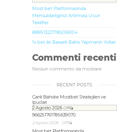
Most bet Platformasinda
Mehsuldarliginizi Artirmaq Ucun
Teklifler
889513221785036104
1x bet ile Basarili Bahis Yapmanin Yollari
Commenti recenti
Nessun commento da mostrare.
RECENT POSTS
Canli Bahiste Mostbet Stratejileri ve
Ipuclari
2 Agosto 2026
Off
966251761785639070
2 Agosto 2026
Off
Most bet Platformasinda