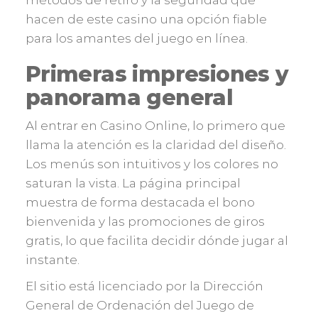
métodos de retiro y la seguridad que
hacen de este casino una opción fiable
para los amantes del juego en línea.
Primeras impresiones y
panorama general
Al entrar en Casino Online, lo primero que
llama la atención es la claridad del diseño.
Los menús son intuitivos y los colores no
saturan la vista. La página principal
muestra de forma destacada el bono
bienvenida y las promociones de giros
gratis, lo que facilita decidir dónde jugar al
instante.
El sitio está licenciado por la Dirección
General de Ordenación del Juego de