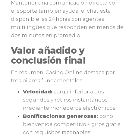
Mantener una comunicación directa con
el soporte también ayuda; el chat está
disponible las 24 horas con agentes
multilingües que responden en menos de
dos minutos en promedio.
Valor añadido y
conclusión final
En resumen, Casino Online destaca por
tres pilares fundamentales:
Velocidad:
carga inferior a dos
segundos y retiros instantáneos
mediante monederos electrónicos.
Bonificaciones generosas:
bono
bienvenida competitivo + giros gratis
con requisitos razonables.