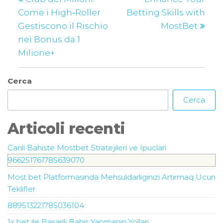
Come i High‑Roller
Betting Skills with
Gestiscono il Rischio
MostBet
nei Bonus da 1
Milione+
Cerca
Cerca
Articoli recenti
Canli Bahiste Mostbet Stratejileri ve Ipuclari
966251761785639070
Most bet Platformasinda Mehsuldarliginizi Artirmaq Ucun
Teklifler
889513221785036104
1x bet ile Basarili Bahis Yapmanin Yollari