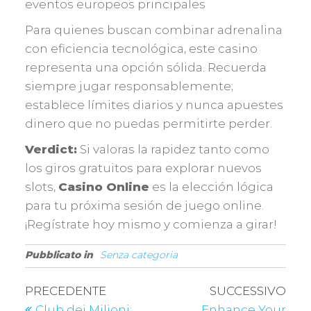
eventos europeos principales
Para quienes buscan combinar adrenalina
con eficiencia tecnológica, este casino
representa una opción sólida. Recuerda
siempre jugar responsablemente;
establece límites diarios y nunca apuestes
dinero que no puedas permitirte perder.
Verdict:
Si valoras la rapidez tanto como
los giros gratuitos para explorar nuevos
slots,
Casino Online
es la elección lógica
para tu próxima sesión de juego online.
¡Regístrate hoy mismo y comienza a girar!
Pubblicato in
Senza categoria
PRECEDENTE
SUCCESSIVO
Club dei Milioni:
Enhance Your