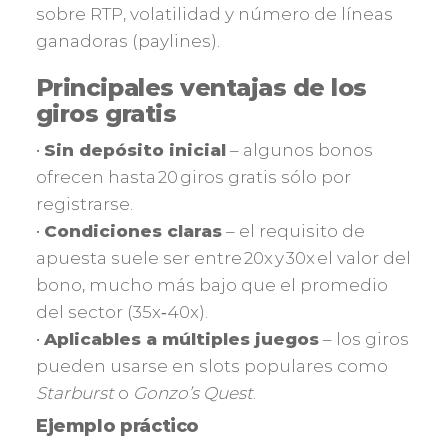
sobre RTP, volatilidad y número de líneas
ganadoras (paylines).
Principales ventajas de los
giros gratis
•
Sin depósito inicial
– algunos bonos
ofrecen hasta 20 giros gratis sólo por
registrarse.
•
Condiciones claras
– el requisito de
apuesta suele ser entre 20x y 30x el valor del
bono, mucho más bajo que el promedio
del sector (35x‑40x).
•
Aplicables a múltiples juegos
– los giros
pueden usarse en slots populares como
Starburst
o
Gonzo’s Quest
.
Ejemplo práctico