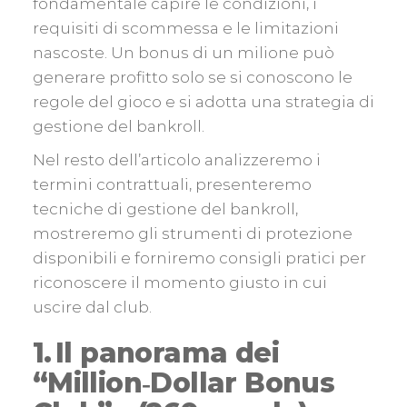
fondamentale capire le condizioni, i
requisiti di scommessa e le limitazioni
nascoste. Un bonus di un milione può
generare profitto solo se si conoscono le
regole del gioco e si adotta una strategia di
gestione del bankroll.
Nel resto dell’articolo analizzeremo i
termini contrattuali, presenteremo
tecniche di gestione del bankroll,
mostreremo gli strumenti di protezione
disponibili e forniremo consigli pratici per
riconoscere il momento giusto in cui
uscire dal club.
1. Il panorama dei
“Million‑Dollar Bonus