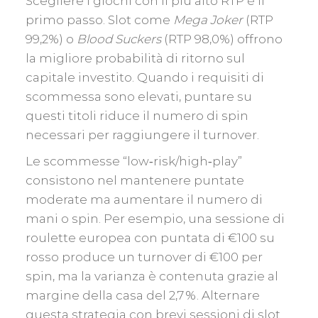
Scegliere i giochi con il più alto RTP è il
primo passo. Slot come
Mega Joker
(RTP
99,2%) o
Blood Suckers
(RTP 98,0%) offrono
la migliore probabilità di ritorno sul
capitale investito. Quando i requisiti di
scommessa sono elevati, puntare su
questi titoli riduce il numero di spin
necessari per raggiungere il turnover.
Le scommesse “low‑risk/high‑play”
consistono nel mantenere puntate
moderate ma aumentare il numero di
mani o spin. Per esempio, una sessione di
roulette europea con puntata di €100 su
rosso produce un turnover di €100 per
spin, ma la varianza è contenuta grazie al
margine della casa del 2,7 %. Alternare
questa strategia con brevi sessioni di slot