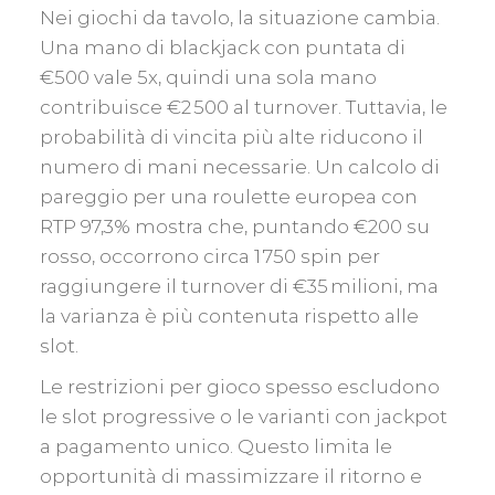
Nei giochi da tavolo, la situazione cambia.
Una mano di blackjack con puntata di
€500 vale 5x, quindi una sola mano
contribuisce €2 500 al turnover. Tuttavia, le
probabilità di vincita più alte riducono il
numero di mani necessarie. Un calcolo di
pareggio per una roulette europea con
RTP 97,3% mostra che, puntando €200 su
rosso, occorrono circa 1 750 spin per
raggiungere il turnover di €35 milioni, ma
la varianza è più contenuta rispetto alle
slot.
Le restrizioni per gioco spesso escludono
le slot progressive o le varianti con jackpot
a pagamento unico. Questo limita le
opportunità di massimizzare il ritorno e