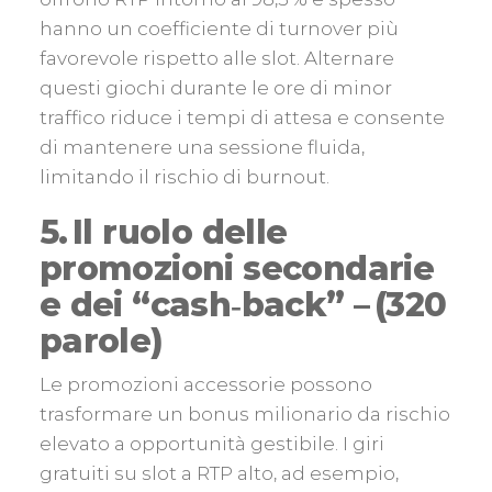
hanno un coefficiente di turnover più
favorevole rispetto alle slot. Alternare
questi giochi durante le ore di minor
traffico riduce i tempi di attesa e consente
di mantenere una sessione fluida,
limitando il rischio di burnout.
5. Il ruolo delle
promozioni secondarie
e dei “cash‑back” – (320
parole)
Le promozioni accessorie possono
trasformare un bonus milionario da rischio
elevato a opportunità gestibile. I giri
gratuiti su slot a RTP alto, ad esempio,