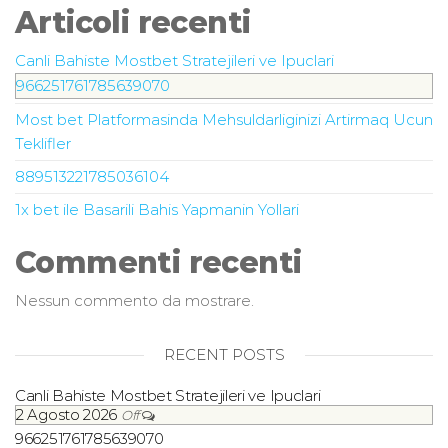
Articoli recenti
Canli Bahiste Mostbet Stratejileri ve Ipuclari
966251761785639070
Most bet Platformasinda Mehsuldarliginizi Artirmaq Ucun
Teklifler
889513221785036104
1x bet ile Basarili Bahis Yapmanin Yollari
Commenti recenti
Nessun commento da mostrare.
RECENT POSTS
Canli Bahiste Mostbet Stratejileri ve Ipuclari
2 Agosto 2026
Off
966251761785639070