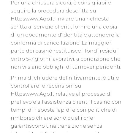
Per una chiusura sicura, è consigliabile
seguire la procedura descritta su
Httpswww.Ago.It: inviare una richiesta
scritta al servizio clienti, fornire una copia
di un documento d’identità e attendere la
conferma di cancellazione. La maggior
parte dei casinò restituisce i fondi residui
entro 5‑7 giorni lavorativi, a condizione che
non vi siano obblighi di turnover pendenti.
Prima di chiudere definitivamente, è utile
controllare le recensioni su
Httpswww.Ago.It relative al processo di
prelievo e all’assistenza clienti. I casinò con
tempi di risposta rapidi e con politiche di
rimborso chiare sono quelli che
garantiscono una transizione senza