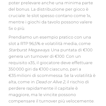
poter prelevare anche una minima parte
del bonus. La distribuzione per gioco è
cruciale: le slot spesso contano come 1x,
mentre i giochi da tavolo possono valere
5x o più.
Prendiamo un esempio pratico con una
slot a RTP 96,5% e volatilità media, come
Starburst Megaways
. Una puntata di €100
genera un turnover di €100. Con un
requisito x35, il giocatore deve effettuare
350 000 giri da €100 ciascuno, pari a
€35 milioni di scommessa. Se la volatilità è
alta, come in
Dead or Alive 2
, il rischio di
perdere rapidamente il capitale è
maggiore, ma le vincite possono
compensare il turnover più velocemente.