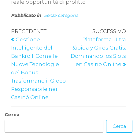
reale opportunità di profitto.
Pubblicato in
Senza categoria
PRECEDENTE
SUCCESSIVO
Gestione
Plataforma Ultra
Intelligente del
Rápida y Giros Gratis:
Bankroll: Come le
Dominando los Slots
Nuove Tecnologie
en Casino Online
dei Bonus
Trasformano il Gioco
Responsabile nei
Casinò Online
Cerca
Cerca