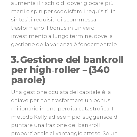
aumenta il rischio di dover giocare più
mani o spin per soddisfare i requisiti. In
sintesi, i requisiti di scommessa
trasformano il bonus in un vero
investimento a lungo termine, dove la
gestione della varianza è fondamentale.
3. Gestione del bankroll
per high‑roller – (340
parole)
Una gestione oculata del capitale è la
chiave per non trasformare un bonus
milionario in una perdita catastrofica. Il
metodo Kelly, ad esempio, suggerisce di
puntare una frazione del bankroll
proporzionale al vantaggio atteso. Se un