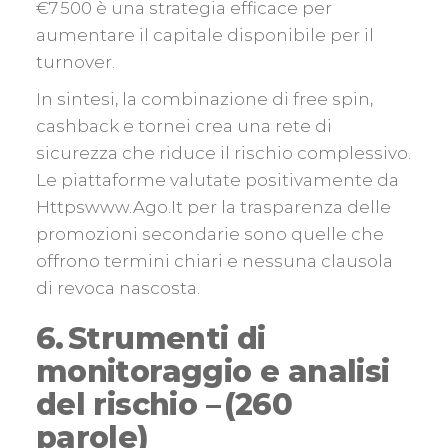
€7 500 è una strategia efficace per
aumentare il capitale disponibile per il
turnover.
In sintesi, la combinazione di free spin,
cashback e tornei crea una rete di
sicurezza che riduce il rischio complessivo.
Le piattaforme valutate positivamente da
Httpswww.Ago.It per la trasparenza delle
promozioni secondarie sono quelle che
offrono termini chiari e nessuna clausola
di revoca nascosta.
6. Strumenti di
monitoraggio e analisi
del rischio – (260
parole)