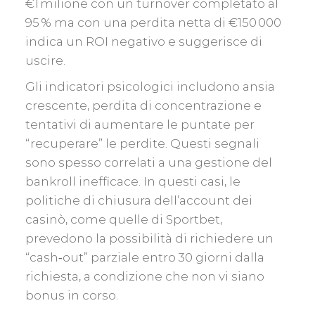
€1 milione con un turnover completato al
95 % ma con una perdita netta di €150 000
indica un ROI negativo e suggerisce di
uscire.
Gli indicatori psicologici includono ansia
crescente, perdita di concentrazione e
tentativi di aumentare le puntate per
“recuperare” le perdite. Questi segnali
sono spesso correlati a una gestione del
bankroll inefficace. In questi casi, le
politiche di chiusura dell’account dei
casinò, come quelle di Sportbet,
prevedono la possibilità di richiedere un
“cash‑out” parziale entro 30 giorni dalla
richiesta, a condizione che non vi siano
bonus in corso.