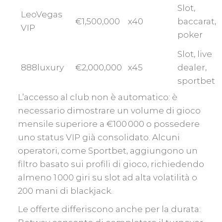
Slot,
LeoVegas
€1,500,000
x40
baccarat,
VIP
poker
Slot, live
888luxury
€2,000,000
x45
dealer,
sportbet
L’accesso al club non è automatico: è
necessario dimostrare un volume di gioco
mensile superiore a €100 000 o possedere
uno status VIP già consolidato. Alcuni
operatori, come Sportbet, aggiungono un
filtro basato sui profili di gioco, richiedendo
almeno 1 000 giri su slot ad alta volatilità o
200 mani di blackjack.
Le offerte differiscono anche per la durata: