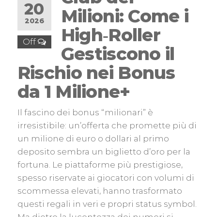
20
Milioni: Come i
2026
High‑Roller
Off
Gestiscono il
Rischio nei Bonus
da 1 Milione+
Il fascino dei bonus “milionari” è
irresistibile: un’offerta che promette più di
un milione di euro o dollari al primo
deposito sembra un biglietto d’oro per la
fortuna. Le piattaforme più prestigiose,
spesso riservate ai giocatori con volumi di
scommessa elevati, hanno trasformato
questi regali in veri e propri status symbol.