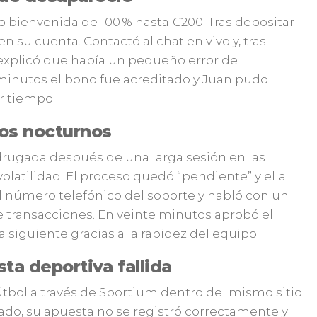
no bienvenida de 100 % hasta €200. Tras depositar
n su cuenta. Contactó al chat en vivo y, tras
e explicó que había un pequeño error de
minutos el bono fue acreditado y Juan pudo
er tiempo.
iros nocturnos
drugada después de una larga sesión en las
latilidad. El proceso quedó “pendiente” y ella
l número telefónico del soporte y habló con un
de transacciones. En veinte minutos aprobó el
ía siguiente gracias a la rapidez del equipo.
ta deportiva fallida
útbol a través de Sportium dentro del mismo sitio
cado, su apuesta no se registró correctamente y