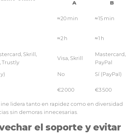
A
B
≈ 20 min
≈ 15 min
≈ 2 h
≈ 1 h
tercard, Skrill,
Mastercard,
Visa, Skrill
, Trustly
PayPal
ly)
No
Sí (PayPal)
€2 000
€3 500
ne lidera tanto en rapidez como en diversidad
cias sin demoras innecesarias.
vechar el soporte y evitar