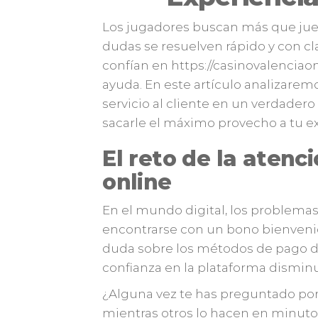
Los jugadores buscan más que jueg
dudas se resuelven rápido y con cla
confían en https://casinovalencia
ayuda. En este artículo analizarem
servicio al cliente en un verdader
sacarle el máximo provecho a tu e
El reto de la atenci
online
En el mundo digital, los problema
encontrarse con un bono bienvenid
duda sobre los métodos de pago dis
confianza en la plataforma dismin
¿Alguna vez te has preguntado por
mientras otros lo hacen en minutos