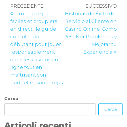
PRECEDENTE
SUCCESSIVO
Limites de jeu
Historias de Éxito del
faciles et croupiers
Servicio al Cliente en
en direct : le guide
Casino Online: Cómo
complet du
Resolver Problemas y
débutant pour jouer
Mejorar tu
responsablement
Experiencia
dans les casinos en
ligne tout en
maîtrisant son
budget et son temps
Cerca
Cerca
Articoli recenti