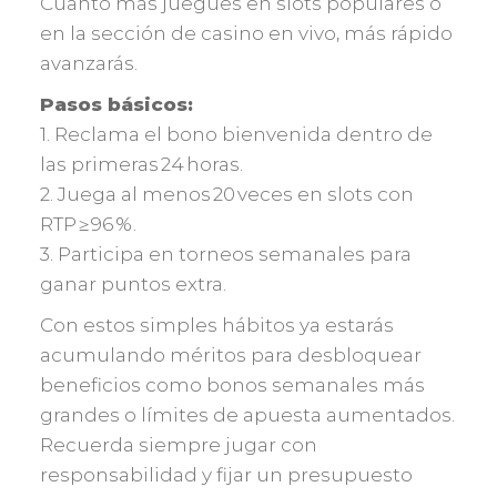
Cuanto más juegues en slots populares o
en la sección de casino en vivo, más rápido
avanzarás.
Pasos básicos:
1. Reclama el bono bienvenida dentro de
las primeras 24 horas.
2. Juega al menos 20 veces en slots con
RTP ≥ 96 %.
3. Participa en torneos semanales para
ganar puntos extra.
Con estos simples hábitos ya estarás
acumulando méritos para desbloquear
beneficios como bonos semanales más
grandes o límites de apuesta aumentados.
Recuerda siempre jugar con
responsabilidad y fijar un presupuesto