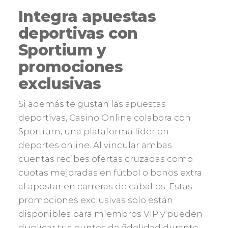
Integra apuestas
deportivas con
Sportium y
promociones
exclusivas
Si además te gustan las apuestas
deportivas, Casino Online colabora con
Sportium, una plataforma líder en
deportes online. Al vincular ambas
cuentas recibes ofertas cruzadas como
cuotas mejoradas en fútbol o bonos extra
al apostar en carreras de caballos. Estas
promociones exclusivas solo están
disponibles para miembros VIP y pueden
duplicar tus puntos de fidelidad durante