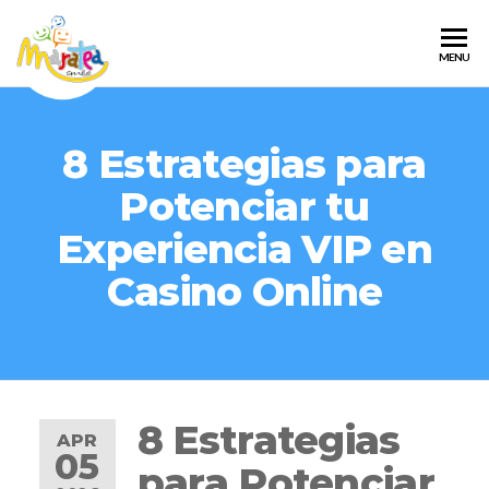
MARATEA
Sito
MENU
Ufficiale
SMILE
dell'evento
2023
8 Estrategias para
Potenciar tu
Experiencia VIP en
Casino Online
8 Estrategias
APR
05
para Potenciar