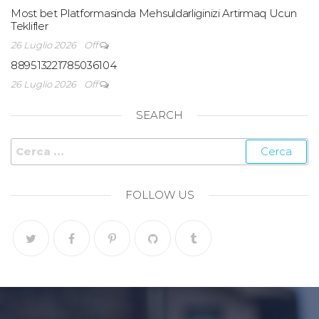
Most bet Platformasinda Mehsuldarliginizi Artirmaq Ucun
Teklifler
26 Luglio 2026
Off
889513221785036104
26 Luglio 2026
Off
SEARCH
FOLLOW US