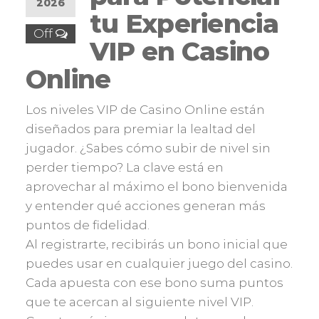
2026
tu Experiencia
Off
VIP en Casino
Online
Los niveles VIP de Casino Online están
diseñados para premiar la lealtad del
jugador. ¿Sabes cómo subir de nivel sin
perder tiempo? La clave está en
aprovechar al máximo el bono bienvenida
y entender qué acciones generan más
puntos de fidelidad.
Al registrarte, recibirás un bono inicial que
puedes usar en cualquier juego del casino.
Cada apuesta con ese bono suma puntos
que te acercan al siguiente nivel VIP.