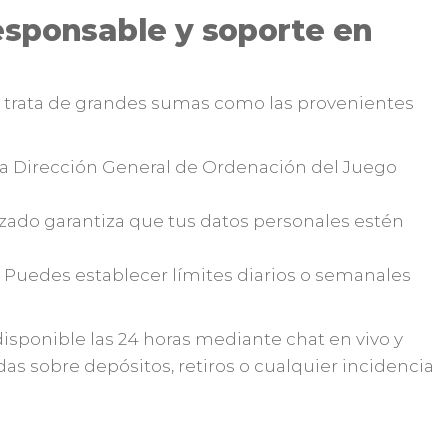
esponsable y soporte en
e trata de grandes sumas como las provenientes
la Dirección General de Ordenación del Juego
zado garantiza que tus datos personales estén
:
Puedes establecer límites diarios o semanales
 disponible las 24 horas mediante chat en vivo y
das sobre depósitos, retiros o cualquier incidencia