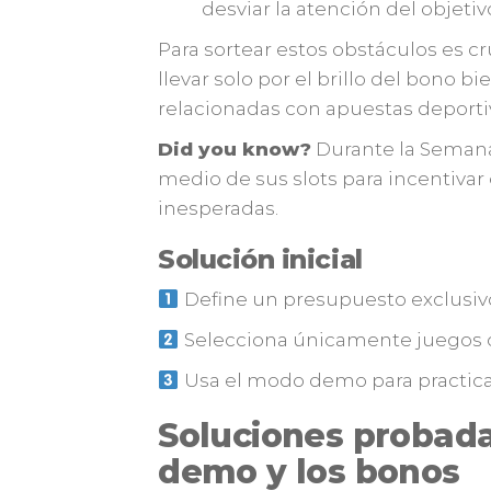
desviar la atención del objetivo
Para sortear estos obstáculos es cr
llevar solo por el brillo del bono
relacionadas con apuestas deporti
Did you know?
Durante la Seman
medio de sus slots para incentivar
inesperadas.
Solución inicial
Define un presupuesto exclusivo 
Selecciona únicamente juegos co
Usa el modo demo para practicar 
Soluciones probad
demo y los bonos