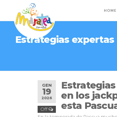
HOME
MARATEA
Sito
Ufficiale
SMILE
dell'evento
2023
Estrategias expertas 
Estrategias
GEN
19
en los jack
2026
esta Pascu
Off
En la temporada de Pascua muchos