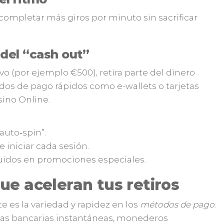
completar más giros por minuto sin sacrificar
 del “cash out”
o (por ejemplo €500), retira parte del dinero
s de pago rápidos como e-wallets o tarjetas
sino Online.
auto‑spin”.
e iniciar cada sesión.
cluidos en promociones especiales.
e aceleran tus retiros
 es la variedad y rapidez en los
métodos de pago
.
ias bancarias instantáneas, monederos