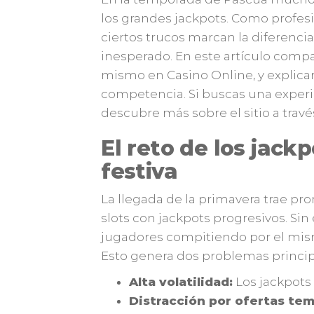
los grandes jackpots. Como profes
ciertos trucos marcan la diferenci
inesperado. En este artículo comp
mismo en Casino Online, y explicar
competencia. Si buscas una experie
descubre más sobre el sitio a través
El reto de los jack
festiva
La llegada de la primavera trae p
slots con jackpots progresivos. S
jugadores compitiendo por el mis
Esto genera dos problemas princip
Alta volatilidad:
Los jackpots
Distracción por ofertas tem