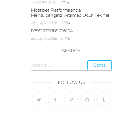
2 Agosto 2026
Off
Most bet Platformasinda
Mehsuldarliginizi Artirmaq Ucun Teklifler
26 Luglio 2026
Off
889513221785036104
26 Luglio 2026
Off
SEARCH
FOLLOW US