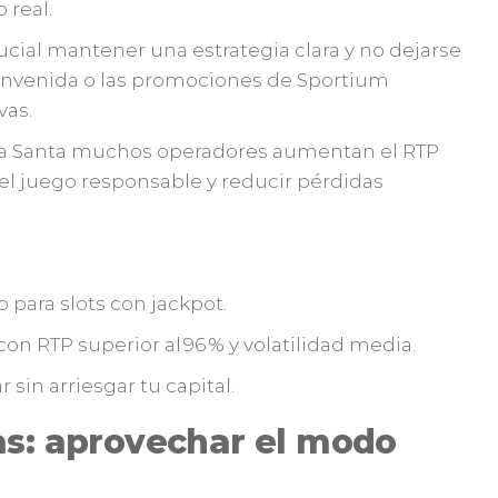
 real.
ucial mantener una estrategia clara y no dejarse
 bienvenida o las promociones de Sportium
vas.
a Santa muchos operadores aumentan el RTP
 el juego responsable y reducir pérdidas
para slots con jackpot.
n RTP superior al 96 % y volatilidad media.
sin arriesgar tu capital.
as: aprovechar el modo