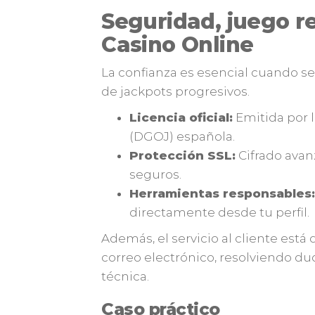
Seguridad, juego r
Casino Online
La confianza es esencial cuando s
de jackpots progresivos.
Licencia oficial:
Emitida por 
(DGOJ) española.
Protección SSL:
Cifrado avan
seguros.
Herramientas responsables
directamente desde tu perfil.
Además, el servicio al cliente está
correo electrónico, resolviendo du
técnica.
Caso práctico