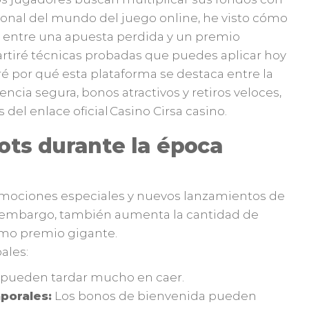
ional del mundo del juego online, he visto cómo
a entre una apuesta perdida y un premio
artiré técnicas probadas que puedes aplicar hoy
é por qué esta plataforma se destaca entre la
ncia segura, bonos atractivos y retiros veloces,
 del enlace oficial Casino Cirsa casino.
pots durante la época
romociones especiales y nuevos lanzamientos de
in embargo, también aumenta la cantidad de
mo premio gigante.
ales:
 pueden tardar mucho en caer.
porales:
Los bonos de bienvenida pueden