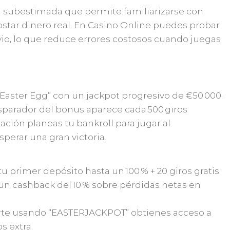
subestimada que permite familiarizarse con
tar dinero real. En Casino Online puedes probar
evio, lo que reduce errores costosos cuando juegas
 Easter Egg” con un jackpot progresivo de €50 000.
parador del bonus aparece cada 500 giros
ión planeas tu bankroll para jugar al
sperar una gran victoria.
tu primer depósito hasta un 100 % + 20 giros gratis.
un cashback del 10 % sobre pérdidas netas en
arte usando “EASTERJACKPOT” obtienes acceso a
s extra.