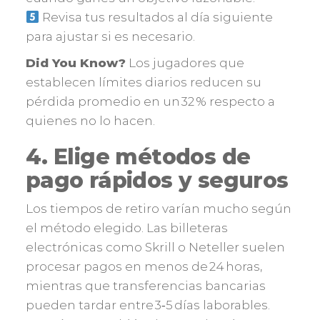
Revisa tus resultados al día siguiente
para ajustar si es necesario.
Did You Know?
Los jugadores que
establecen límites diarios reducen su
pérdida promedio en un 32 % respecto a
quienes no lo hacen.
4. Elige métodos de
pago rápidos y seguros
Los tiempos de retiro varían mucho según
el método elegido. Las billeteras
electrónicas como Skrill o Neteller suelen
procesar pagos en menos de 24 horas,
mientras que transferencias bancarias
pueden tardar entre 3‑5 días laborables.