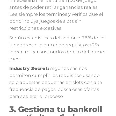
innecesariamente tu tiempo de juego
antes de poder retirar ganancias reales.
Lee siempre los términos y verifica que el
bono incluya juegos de slots sin
restricciones excesivas.
Según estadísticas del sector, el 78 % de los
jugadores que cumplen requisitos ≤ 25x
logran retirar sus fondos dentro del primer
mes.
Industry Secret:
Algunos casinos
permiten cumplir los requisitos usando
solo apuestas pequeñas en slots con alta
frecuencia de pagos; busca esas ofertas
para acelerar el proceso.
3. Gestiona tu bankroll