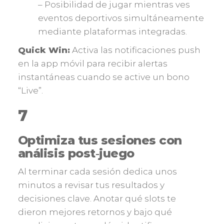
– Posibilidad de jugar mientras ves
eventos deportivos simultáneamente
mediante plataformas integradas.
Quick Win:
Activa las notificaciones push
en la app móvil para recibir alertas
instantáneas cuando se active un bono
“Live”.
7
Optimiza tus sesiones con
análisis post‑juego
Al terminar cada sesión dedica unos
minutos a revisar tus resultados y
decisiones clave. Anotar qué slots te
dieron mejores retornos y bajo qué