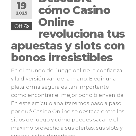
19
cómo Casino
2025
Online
Off
revoluciona tus
apuestas y slots con
bonos irresistibles
En el mundo del juego online la confianza
y la diversión van de la mano. Elegir una
plataforma segura es tan importante
como encontrar el mejor bono bienvenida.
En este artículo analizaremos paso a paso
por qué Casino Online se destaca entre los
sitios de juego y cómo puedes sacarle el
máximo provecho a sus ofertas, sus slots y