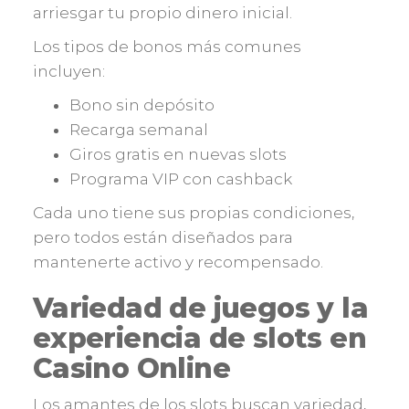
arriesgar tu propio dinero inicial.
Los tipos de bonos más comunes
incluyen:
Bono sin depósito
Recarga semanal
Giros gratis en nuevas slots
Programa VIP con cashback
Cada uno tiene sus propias condiciones,
pero todos están diseñados para
mantenerte activo y recompensado.
Variedad de juegos y la
experiencia de slots en
Casino Online
Los amantes de los slots buscan variedad,