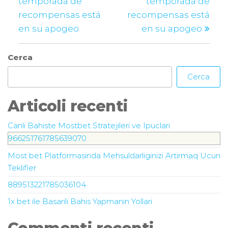
temporada de
temporada de
recompensas está
recompensas está
en su apogeo
en su apogeo
Cerca
Cerca
Articoli recenti
Canli Bahiste Mostbet Stratejileri ve Ipuclari
966251761785639070
Most bet Platformasinda Mehsuldarliginizi Artirmaq Ucun
Teklifler
889513221785036104
1x bet ile Basarili Bahis Yapmanin Yollari