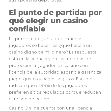
sus apuestas deportivas.
El punto de partida: por
qué elegir un casino
confiable
La primera pregunta que muchos
jugadores se hacen es: ¿qué hace a un
casino digno de mi dinero? La respuesta
está en la licencia y en las medidas de
protección al jugador. Un casino con
licencia de la autoridad española garantiza
juegos justos y pagos seguros. Estudios
indican que el 96 % de los jugadores
prefieren sitios regulados porque reducen
el riesgo de fraude.
Casino Online cuenta con una licencia