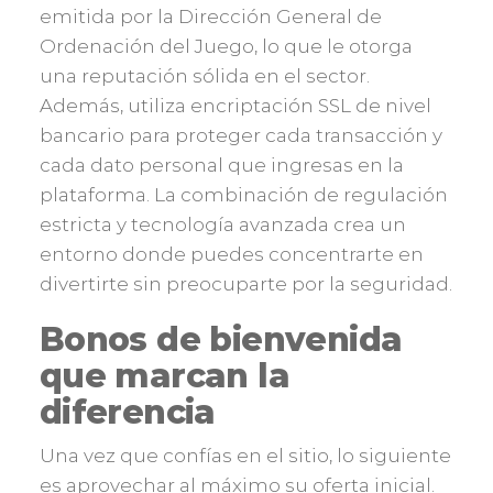
emitida por la Dirección General de
Ordenación del Juego, lo que le otorga
una reputación sólida en el sector.
Además, utiliza encriptación SSL de nivel
bancario para proteger cada transacción y
cada dato personal que ingresas en la
plataforma. La combinación de regulación
estricta y tecnología avanzada crea un
entorno donde puedes concentrarte en
divertirte sin preocuparte por la seguridad.
Bonos de bienvenida
que marcan la
diferencia
Una vez que confías en el sitio, lo siguiente
es aprovechar al máximo su oferta inicial.