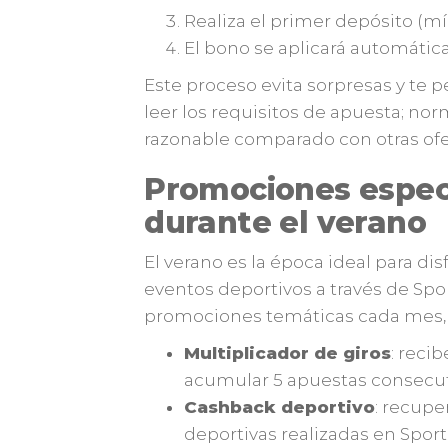
Realiza el primer depósito (m
El bono se aplicará automáti
Este proceso evita sorpresas y te 
leer los requisitos de apuesta; n
razonable comparado con otras ofe
Promociones especi
durante el verano
El verano es la época ideal para dis
eventos deportivos a través de Spo
promociones temáticas cada mes, y
Multiplicador de giros
: reci
acumular 5 apuestas consecuti
Cashback deportivo
: recupe
deportivas realizadas en Spor