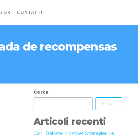
NSOR
CONTATTI
orada de recompensas
Cerca
Cerca
Articoli recenti
Canli Bahiste Mostbet Stratejileri ve