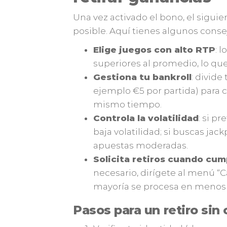
Una vez activado el bono, el siguien
posible. Aquí tienes algunos consej
Elige juegos con alto RTP
: 
superiores al promedio, lo qu
Gestiona tu bankroll
: divid
ejemplo €5 por partida) para c
mismo tiempo.
Controla la volatilidad
: si p
baja volatilidad; si buscas jac
apuestas moderadas.
Solicita retiros cuando cum
necesario, dirígete al menú “C
mayoría se procesa en menos 
Pasos para un retiro sin