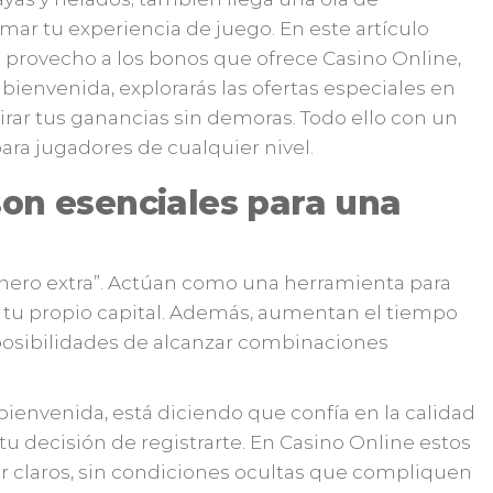
r tu experiencia de juego. En este artículo
provecho a los bonos que ofrece Casino Online,
bienvenida, explorarás las ofertas especiales en
tirar tus ganancias sin demoras. Todo ello con un
para jugadores de cualquier nivel.
son esenciales para una
ero extra”. Actúan como una herramienta para
r tu propio capital. Además, aumentan el tiempo
s posibilidades de alcanzar combinaciones
ienvenida, está diciendo que confía en la calidad
tu decisión de registrarte. En Casino Online estos
er claros, sin condiciones ocultas que compliquen