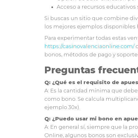
Acceso a recursos educativos 
Si buscas un sitio que combine div
los mejores ejemplos disponibles h
Para experimentar todas estas vent
https://casinovalenciaonline.com/
d
bonos, métodos de pago y soporte t
Preguntas frecuen
Q: ¿Qué es el requisito de apue
A: Es la cantidad mínima que debes
como bono. Se calcula multiplicand
ejemplo 30x).
Q: ¿Puedo usar mi bono en apue
A: En general sí, siempre que la p
Online, algunos bonos son exclusi