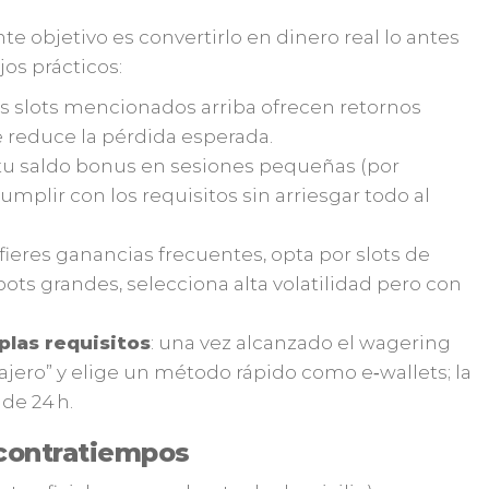
te objetivo es convertirlo en dinero real lo antes
os prácticos:
los slots mencionados arriba ofrecen retornos
e reduce la pérdida esperada.
e tu saldo bonus en sesiones pequeñas (por
umplir con los requisitos sin arriesgar todo al
refieres ganancias frecuentes, opta por slots de
kpots grandes, selecciona alta volatilidad pero con
plas requisitos
: una vez alcanzado el wagering
ajero” y elige un método rápido como e‑wallets; la
de 24 h.
 contratiempos