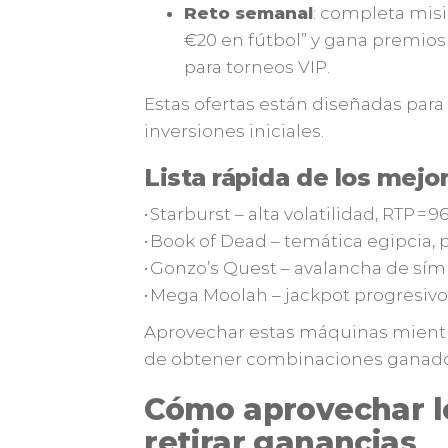
Reto semanal
: completa misi
€20 en fútbol” y gana premios
para torneos VIP.
Estas ofertas están diseñadas para
inversiones iniciales.
Lista rápida de los mej
• Starburst – alta volatilidad, RTP = 96
• Book of Dead – temática egipcia,
• Gonzo’s Quest – avalancha de sím
• Mega Moolah – jackpot progresiv
Aprovechar estas máquinas mient
de obtener combinaciones ganadora
Cómo aprovechar l
retirar ganancias