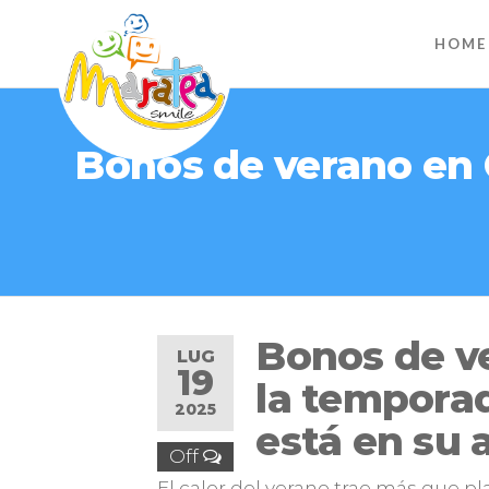
HOME
MARATEA
Sito
Ufficiale
SMILE
dell'evento
2023
Bonos de verano en 
Bonos de ve
LUG
19
la tempora
2025
está en su
Off
El calor del verano trae más que pl