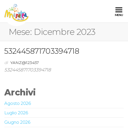
MARATEA
Sito
MENU
Ufficiale
SMILE
dell'evento
Mese:
Dicembre 2023
2023
532445871703394718
di
YANZ@123457
532445871703394718
Archivi
Agosto 2026
Luglio 2026
Giugno 2026