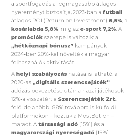
a sportfogadás a legmagasabb átlagos
nyereményt biztosítja, 2023‑ban a
futball
átlagos ROI (Return on Investment)
6,5%
, a
kosárlabda
5,8%
, míg az
e‑sport
7,2%
. A
promóciók
szerepe is változik: a
„hétköznapi bónusz”
kampányok
2024‑ben 20%‑kal növelték a magyar
felhasználók aktivitását.
A
helyi szabályozás
hatása is látható: a
2020‑as
„digitális szerencsejáték”
adózás bevezetése után a hazai játékosok
12%‑a visszatért a
Szerencsejáték Zrt.
felé, de a többi 88% továbbra is külföldi
platformokon – köztük a MostBet-en –
maradt. A
társasági adó
(15%) és a
magyarországi nyereségadó
(15%)