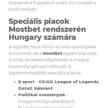
hozzanak a fogadások során, és növeljék a
profit esélyét.
Speciális piacok
Mostbet rendszerén
Hungary számára
A legtöbb hazai könyv az alap sportágakra
koncentrál, de a
MostBet
egyéni piacokat
is kínál, amelyek kifejezetten a magyar
közönség igényeit célozzák. A
legkiemelkedőbb speciális piacok:
E‑sport
–
CS:GO
,
League of Legends
,
Dota2
,
Valorant
.
Politikai események
–
magyarországi választások,
EU‑parlamenti szavazatok.