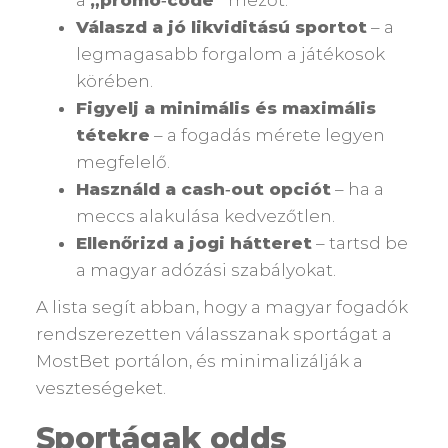
a
„promo‑code”
mezőt.
Válaszd a jó likviditású sportot
– a
legmagasabb forgalom a játékosok
körében.
Figyelj a minimális és maximális
tétekre
– a fogadás mérete legyen
megfelelő.
Használd a cash‑out opciót
– ha a
meccs alakulása kedvezőtlen.
Ellenőrizd a jogi hátteret
– tartsd be
a magyar adózási szabályokat.
A lista segít abban, hogy a magyar fogadók
rendszerezetten válasszanak sportágat a
MostBet portálon, és minimalizálják a
veszteségeket.
Sportágak odds