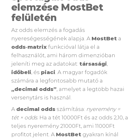
elemzése MostBet
felületén
Az odds elemzés a fogadás
nyereségességének alapja. A
MostBet
a
odds‑matrix
funkcióval látja el a
felhasználót, ami három dimenzióban
jeleníti meg az adatokat:
társasági
,
időbeli
, és
piaci
. A magyar fogadók
számára a legfontosabb mutató a
„decimal odds”
, amelyet a legtöbb hazai
versenytárs is használ.
A
decimal odds
számítása:
nyeremény =
tét × odds
. Ha a tét 10000Ft és az odds 2,10, a
teljes nyeremény 21000Ft, ami 11000Ft
profitot jelent. A
MostBet
gyakran kínál