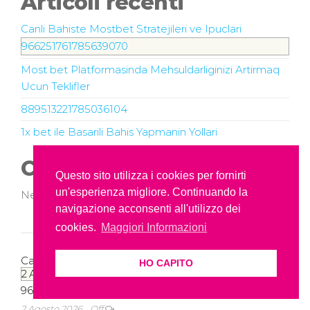
Articoli recenti
Canli Bahiste Mostbet Stratejileri ve Ipuclari
966251761785639070
Most bet Platformasinda Mehsuldarliginizi Artirmaq
Ucun Teklifler
889513221785036104
1x bet ile Basarili Bahis Yapmanin Yollari
Commenti recenti
Questo sito utilizza i cookies per fornirti
un'esperienza migliore. Continuando la
Nessun commento da mostrare.
navigazione acconsenti all'utilizzo dei
cookies.
Maggiori Informazioni
RECENT POSTS
Canli Bahiste Mostbet Stratejileri ve Ipuclari
HO CAPITO
2 Agosto 2026
Off
966251761785639070
2 Agosto 2026
Off