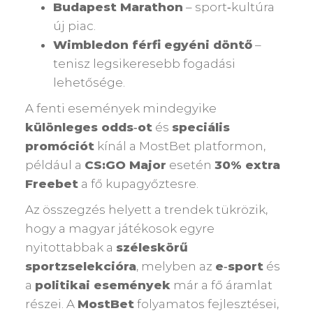
Budapest Marathon
– sport‑kultúra
új piac.
Wimbledon férfi egyéni döntő
–
tenisz legsikeresebb fogadási
lehetősége.
A fenti események mindegyike
különleges odds‑ot
és
speciális
promóciót
kínál a MostBet platformon,
például a
CS:GO Major
esetén
30% extra
Freebet
a fő kupagyőztesre.
Az összegzés helyett a trendek tükrözik,
hogy a magyar játékosok egyre
nyitottabbak a
széleskörű
sportzselekcióra
, melyben az
e‑sport
és
a
politikai események
már a fő áramlat
részei. A
MostBet
folyamatos fejlesztései,