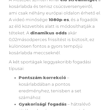
kosárlabda és tenisz csúcsversenyeiről,
ami csak néhány európai oldalon érhető el.
A videó minősége
1080p‑es
, és a fogadók
az élő közvetítés alatt is módosíthatják a
téteket. A
dinamikus odds
akár
0,02másodperces frissítést is biztosít, ez
különösen fontos a gyors tempójú
kosárlabda meccseknél.
A két sportágak leggyakoribb fogadási
típusai:
Pontszám‑korrekció
–
kosárlabdában a pontos
eredményhez, tenisben a set
számához.
Gyakorisági fogadás
– hátralévő