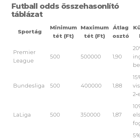
Futball odds összehasonlító
táblázat
Minimum
Maximum
Átlag
Kü
Sportág
tét (Ft)
tét (Ft)
osztó
20
Premier
500
500000
1,90
in
League
be
15
Bundesliga
500
400000
1,88
vi
2‑
10
LaLiga
500
350000
1,87
el
fo
5