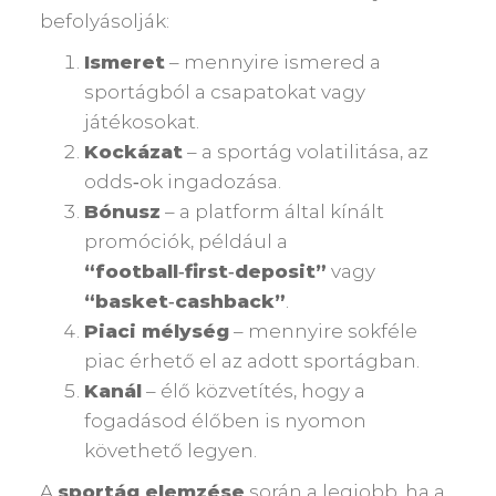
befolyásolják:
Ismeret
– mennyire ismered a
sportágból a csapatokat vagy
játékosokat.
Kockázat
– a sportág volatilitása, az
odds‑ok ingadozása.
Bónusz
– a platform által kínált
promóciók, például a
“football‑first‑deposit”
vagy
“basket‑cashback”
.
Piaci mélység
– mennyire sokféle
piac érhető el az adott sportágban.
Kanál
– élő közvetítés, hogy a
fogadásod élőben is nyomon
követhető legyen.
A
sportág elemzése
során a legjobb, ha a