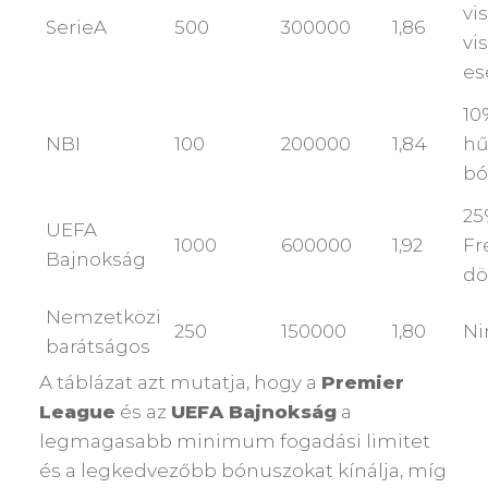
vi
SerieA
500
300000
1,86
vi
es
10
NBI
100
200000
1,84
hű
bó
25
UEFA
1000
600000
1,92
Fr
Bajnokság
dö
Nemzetközi
250
150000
1,80
Ni
barátságos
A táblázat azt mutatja, hogy a
Premier
League
és az
UEFA Bajnokság
a
legmagasabb minimum fogadási limitet
és a legkedvezőbb bónuszokat kínálja, míg