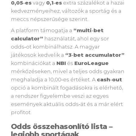
0,05‑es
vagy
0,1‑es
extra százalékot a hazai
kedvezményeihez, változók a sportág és a
meccs népszerűsége szerint.
A platform támogatja a
“multi‑bet
calculator”
használatát, ahol egy sor
odds‑ot kombinálhatsz. A magyar
játékosok kedvelik a
“3‑bet accumulator”
kombinációkat a
NBI
és
EuroLeague
mérkőzéseken, mivel a teljes odds gyakran
meghaladja a 10,00‑es értéket. A
cash‑out
opció a kombinált fogadásokra is elérhető,
a rendszer figyelembe veszi az egyes
események aktuális odds‑át és a már elért
profitot.
Odds összehasonlító lista –
legjobb sportágak