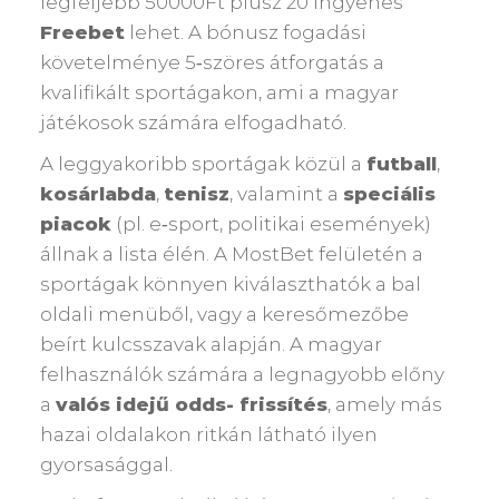
legfeljebb 50000Ft plusz 20 ingyenes
Freebet
lehet. A bónusz fogadási
követelménye 5‑szöres átforgatás a
kvalifikált sportágakon, ami a magyar
játékosok számára elfogadható.
A leggyakoribb sportágak közül a
futball
,
kosárlabda
,
tenisz
, valamint a
speciális
piacok
(pl. e‑sport, politikai események)
állnak a lista élén. A MostBet felületén a
sportágak könnyen kiválaszthatók a bal
oldali menüből, vagy a keresőmezőbe
beírt kulcsszavak alapján. A magyar
felhasználók számára a legnagyobb előny
a
valós idejű odds- frissítés
, amely más
hazai oldalakon ritkán látható ilyen
gyorsasággal.