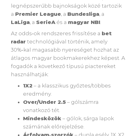
legnépszerűbb bajnokságok közé tartozik
a
Premier League
, a
Bundesliga
, a
LaLiga
, a
SerieA
és a
magyar NBI
.
Az odds‑ok rendszeres frissítése a
bet
radar
technológiával történik, amely
30%‑kal magasabb nyereséget hozhat az
átlagos magyar bookmakerekhez képest. A
fogadók a következő típusú piactereket
használhatják:
1X2
– a klasszikus győztes/többes
eredmény.
Over/Under 2.5
– gólszámra
vonatkozó tét.
Mindesközök
– gólok, sárga lapok
számának előrejelzése.
Árfolyam‑szorzók
– dupla esély, 1X, X2,