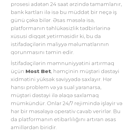
prosesi adətən 24 saat ərzində tamamlanır,
bank kartları ilə isə bu müddət bir neçə iş
günü çəkə bilər. Əsas məsələ isə,
platformanın təhlükəsizlik tədbirlərinə
xüsusi diqqət yetirməsidir ki, bu da
istifadəçilərin maliyyə məlumatlarının
qorunmasını təmin edir.
İstifadəçilərin məmnuniyyətini artırmaq
üçün
Most Bet
, həmçinin müştəri dəstəyi
xidmətini yüksək səviyyədə saxlayır. Hər
hansı problem və ya sual yaranarsa,
müştəri dəstəyi ilə əlaqə saxlamaq
mümkündür. Onlar 24/7 rejimində işləyir və
hər bir məsələyə operativ cavab verirlər. Bu
da platformanın etibarlılığını artıran əsas
amillərdən biridir.