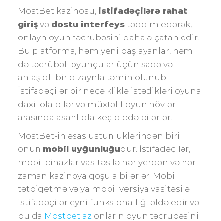
MostBet kazinosu,
istifadəçilərə rahat
giriş
və
dostu interfeys
təqdim edərək,
onlayn oyun təcrübəsini daha əlçatan edir.
Bu platforma, həm yeni başlayanlar, həm
də təcrübəli oyunçular üçün sadə və
anlaşıqlı bir dizaynla təmin olunub.
İstifadəçilər bir neçə kliklə istədikləri oyuna
daxil ola bilər və müxtəlif oyun növləri
arasında asanlıqla keçid edə bilərlər.
MostBet-in əsas üstünlüklərindən biri
onun
mobil uyğunluğu
dur. İstifadəçilər,
mobil cihazlar vasitəsilə hər yerdən və hər
zaman kazinoya qoşula bilərlər. Mobil
tətbiqetmə və ya mobil versiya vasitəsilə
istifadəçilər eyni funksionallığı əldə edir və
bu da
Mostbet az
onların oyun təcrübəsini