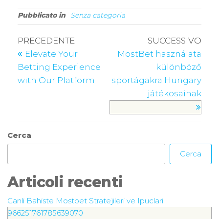
Pubblicato in
Senza categoria
PRECEDENTE
SUCCESSIVO
Elevate Your
MostBet használata
Betting Experience
különböző
with Our Platform
sportágakra Hungary
játékosainak
Cerca
Cerca
Articoli recenti
Canli Bahiste Mostbet Stratejileri ve Ipuclari
966251761785639070