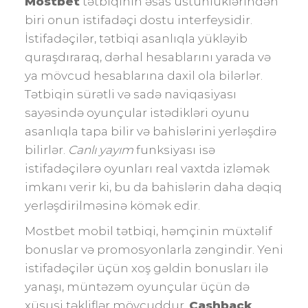
Mostbet
tətbiqinin əsas üstünlüklərindən
biri onun istifadəçi dostu interfeysidir.
İstifadəçilər, tətbiqi asanlıqla yükləyib
quraşdıraraq, dərhal hesablarını yarada və
ya mövcud hesablarına daxil ola bilərlər.
Tətbiqin sürətli və sadə naviqasiyası
sayəsində oyunçular istədikləri oyunu
asanlıqla tapa bilir və bahislərini yerləşdirə
bilirlər.
Canlı yayım
funksiyası isə
istifadəçilərə oyunları real vaxtda izləmək
imkanı verir ki, bu da bahislərin daha dəqiq
yerləşdirilməsinə kömək edir.
Mostbet mobil tətbiqi, həmçinin müxtəlif
bonuslar və promosyonlarla zəngindir. Yeni
istifadəçilər üçün xoş gəldin bonusları ilə
yanaşı, müntəzəm oyunçular üçün də
xüsusi təkliflər mövcuddur.
Cashback