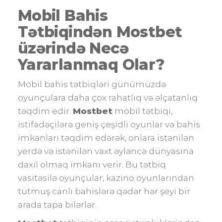
Mobil Bahis
Tətbiqindən Mostbet
üzərində Necə
Yararlanmaq Olar?
Mobil bahis tətbiqləri günümüzdə
oyunçulara daha çox rahatlıq və əlçatanlıq
təqdim edir.
Mostbet
mobil tətbiqi,
istifadəçilərə geniş çeşidli oyunlar və bahis
imkanları təqdim edərək, onlara istənilən
yerdə və istənilən vaxt əyləncə dünyasına
daxil olmaq imkanı verir. Bu tətbiq
vasitəsilə oyunçular, kazino oyunlarından
tutmuş canlı bahislərə qədər hər şeyi bir
arada tapa bilərlər.