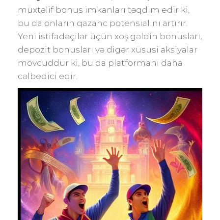
müxtəlif bonus imkanları təqdim edir ki,
bu da onların qazanc potensialını artırır.
Yeni istifadəçilər üçün xoş gəldin bonusları,
depozit bonusları və digər xüsusi aksiyalar
mövcuddur ki, bu da platformanı daha
cəlbedici edir.