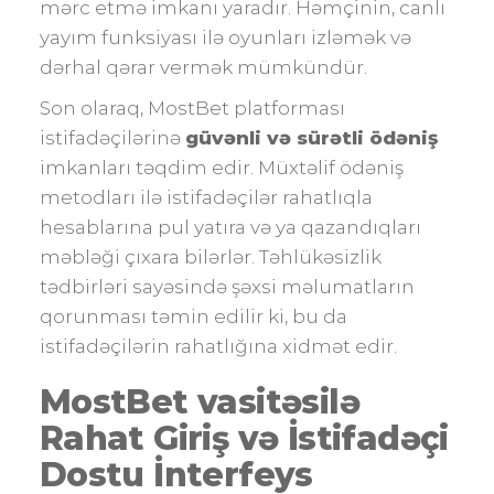
mərc etmə imkanı yaradır. Həmçinin, canlı
yayım funksiyası ilə oyunları izləmək və
dərhal qərar vermək mümkündür.
Son olaraq, MostBet platforması
istifadəçilərinə
güvənli və sürətli ödəniş
imkanları təqdim edir. Müxtəlif ödəniş
metodları ilə istifadəçilər rahatlıqla
hesablarına pul yatıra və ya qazandıqları
məbləği çıxara bilərlər. Təhlükəsizlik
tədbirləri sayəsində şəxsi məlumatların
qorunması təmin edilir ki, bu da
istifadəçilərin rahatlığına xidmət edir.
MostBet vasitəsilə
Rahat Giriş və İstifadəçi
Dostu İnterfeys