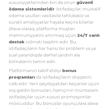
xüsusiyyətlərindən biri də onun
güvənli
ödəmə sistemləridir
. İstifadəçilər, müxtəlif
ödəmə üsulları vasitəsilə təhlükəsiz və
sürətli əməliyyatlar həyata keçirə bilərlər.
Əlavə olaraq, platforma müştəri
məmnuniyyətini artırmaq üçün
24/7 canlı
dəstək
xidməti təqdim edir. Bu,
istifadəçilərin hər hansı bir problem və ya
sual yarandıqda dərhal yardım ala
bilmələrini təmin edir.
Platformanın təklif etdiyi
bonus
proqramları
da istifadəçilərin diqqətini
cəlb edir. Yeni qeydiyyatdan keçənlər üçün
xoş gəldin bonusları, həmçinin müntəzəm
istifadəçilər üçün xüsusi promosyonlar
mövcuddur. Bu bonuslar oyunçulara əlavə