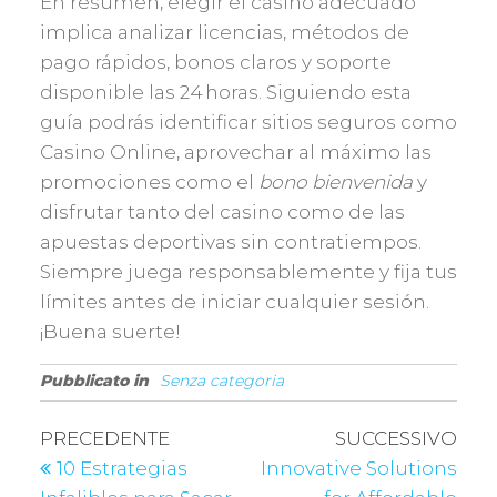
En resumen, elegir el casino adecuado
implica analizar licencias, métodos de
pago rápidos, bonos claros y soporte
disponible las 24 horas. Siguiendo esta
guía podrás identificar sitios seguros como
Casino Online, aprovechar al máximo las
promociones como el
bono bienvenida
y
disfrutar tanto del casino como de las
apuestas deportivas sin contratiempos.
Siempre juega responsablemente y fija tus
límites antes de iniciar cualquier sesión.
¡Buena suerte!
Pubblicato in
Senza categoria
PRECEDENTE
SUCCESSIVO
10 Estrategias
Innovative Solutions