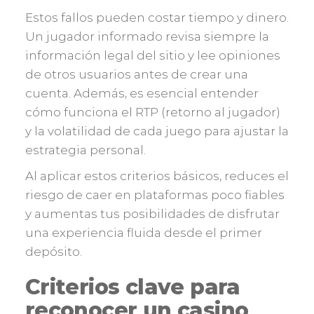
Estos fallos pueden costar tiempo y dinero.
Un jugador informado revisa siempre la
información legal del sitio y lee opiniones
de otros usuarios antes de crear una
cuenta. Además, es esencial entender
cómo funciona el RTP (retorno al jugador)
y la volatilidad de cada juego para ajustar la
estrategia personal.
Al aplicar estos criterios básicos, reduces el
riesgo de caer en plataformas poco fiables
y aumentas tus posibilidades de disfrutar
una experiencia fluida desde el primer
depósito.
Criterios clave para
reconocer un casino