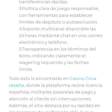
transferencias rápidas.
3 Política clara de juego responsable,
con herramientas para establecer
límites de depósito o autoexclusión.
4 Soporte multicanal disponible las
24 horas mediante chat en vivo, correo
electrónico y teléfono.
5 Transparencia en los términos del
bono, indicando claramente el
wagering requerido y las fechas
límite.
Todo esto lo encontrarás en
Casino Cirsa
reseña
, donde la plataforma reúne licencia
española, múltiples pasarelas de pago y
atención al cliente sin interrupciones.
Además, el sitio destaca por su rapidez en