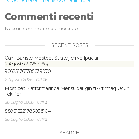
1x bet ile Basarili Bahis Yapmanin Yollari
Commenti recenti
Nessun commento da mostrare.
RECENT POSTS
Canli Bahiste Mostbet Stratejileri ve Ipuclari
2 Agosto 2026
Off
966251761785639070
2 Agosto 2026
Off
Most bet Platformasinda Mehsuldarliginizi Artirmaq Ucun
Teklifler
26 Luglio 2026
Off
889513221785036104
26 Luglio 2026
Off
SEARCH