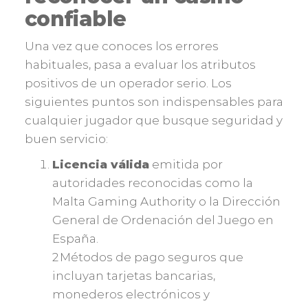
confiable
Una vez que conoces los errores
habituales, pasa a evaluar los atributos
positivos de un operador serio. Los
siguientes puntos son indispensables para
cualquier jugador que busque seguridad y
buen servicio:
Licencia válida
emitida por
autoridades reconocidas como la
Malta Gaming Authority o la Dirección
General de Ordenación del Juego en
España.
2 Métodos de pago seguros que
incluyan tarjetas bancarias,
monederos electrónicos y