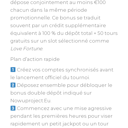
dépose conjointement au moins €100
chacun dans la même période
promotionnelle. Ce bonus se traduit
souvent par un crédit supplémentaire
équivalent à 100 % du dépôt total + 50 tours
gratuits sur un slot sélectionné comme
Love Fortune
.
Plan d’action rapide
Créez vos comptes synchronisés avant
le lancement officiel du tournoi.
Déposez ensemble pour débloquer le
bonus double dépôt indiqué sur
Nowuproject.Eu.
Commencez avec une mise agressive
pendant les premières heures pour viser
rapidement un petit jackpot ou un tour