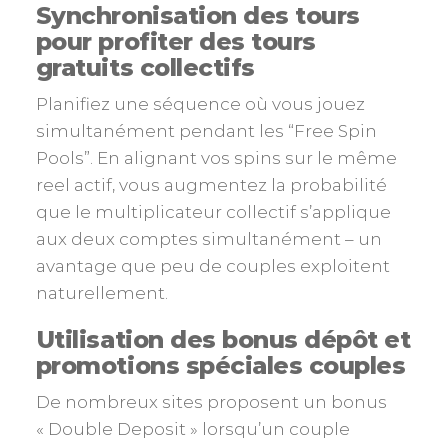
Synchronisation des tours
pour profiter des tours
gratuits collectifs
Planifiez une séquence où vous jouez
simultanément pendant les “Free Spin
Pools”. En alignant vos spins sur le même
reel actif, vous augmentez la probabilité
que le multiplicateur collectif s’applique
aux deux comptes simultanément – un
avantage que peu de couples exploitent
naturellement.
Utilisation des bonus dépôt et
promotions spéciales couples
De nombreux sites proposent un bonus
« Double Deposit » lorsqu’un couple