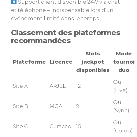
Support client disponible 24/7 via chat
et téléphone – indispensable lors d’un
événement limité dans le temps.
Classement des plateformes
recommandées
Slots
Mode
Plateforme
Licence
jackpot
tournoi
disponibles
duo
Oui
Site A
ARJEL
12
(Live)
Oui
Site B
MGA
9
(Sync)
Oui
Site C
Curacao
15
(Co‑op)