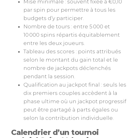
Mise minimale : souvent fixée à €0,10
par spin pour permettre à tous les
budgets d’y participer.
Nombre de tours : entre 5 000 et
10 000 spins répartis équitablement
entre les deux joueurs.
Tableau des scores : points attribués
selon le montant du gain total et le
nombre de jackpots déclenchés
pendant la session.
Qualification au jackpot final : seuls les
dix premiers couples accèdent à la
phase ultime où un jackpot progressif
peut être partagé à parts égales ou
selon la contribution individuelle.
Calendrier d’un tournoi