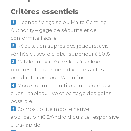
Critères essentiels
Licence française ou Malta Gaming
Authority – gage de sécurité et de
conformité fiscale.
Réputation auprès des joueurs : avis
vérifiés et score global supérieur à 80 %.
Catalogue varié de slots à jackpot
progressif – au moins dix titres actifs
pendant la période Valentine.
Mode tournoi multijoueur dédié aux
duos – tableau live et partage des gains
possible.
Compatibilité mobile native :
application iOS/Android ou site responsive
ultra‑rapide.