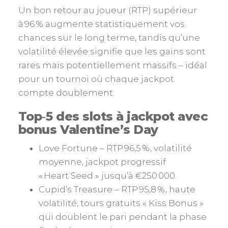
Un bon retour au joueur (RTP) supérieur
à 96 % augmente statistiquement vos
chances sur le long terme, tandis qu’une
volatilité élevée signifie que les gains sont
rares mais potentiellement massifs – idéal
pour un tournoi où chaque jackpot
compte doublement.
Top‑5 des slots à jackpot avec
bonus Valentine’s Day
Love Fortune – RTP 96,5 %, volatilité
moyenne, jackpot progressif
« Heart Seed » jusqu’à €250 000.
Cupid’s Treasure – RTP 95,8 %, haute
volatilité, tours gratuits « Kiss Bonus »
qui doublent le pari pendant la phase