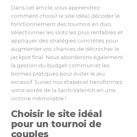
Dans cet article, vous apprendrez
comment choisir le site idéal, décoder le
fonctionnement des tournois en duo,
sélectionner les slots les plus rentables et
appliquer des stratégies concrètes pour
augmenter vos chances de décrocher le
jackpot final. Nous aborderons également
la gestion du budget commun et les
bonnes pratiques pour éviter le jeu
excessif. Suivez nos étapes et transformez
votre soirée de la Saint‑Valentin en une
victoire mémorable !
Choisir le site idéal
pour un tournoi de
couples