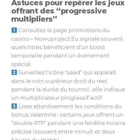
Astuces pour repérer les jeux
offrant des “progressive
multipliers”
Consultez la page promotions du
casino – Nowuproject.Eu signale souvent
quels titres bénéficient d’un boost
temporaire pendant un événement
spécial.
Surveillez l’icône “seed” qui apparaît
dans le coin supérieur droit du reel
pendant la durée du tournoi ; elle indique
un multiplicateur progressif actif.
Lisez attentivement les conditions du
bonus Valentine : certains jeux offrent un
“double RTP” pendant une fenêtre horaire
précise (souvent entre minuit et deux