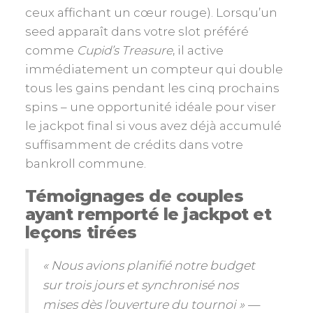
ceux affichant un cœur rouge). Lorsqu’un
seed apparaît dans votre slot préféré
comme
Cupid’s Treasure
, il active
immédiatement un compteur qui double
tous les gains pendant les cinq prochains
spins – une opportunité idéale pour viser
le jackpot final si vous avez déjà accumulé
suffisamment de crédits dans votre
bankroll commune.
Témoignages de couples
ayant remporté le jackpot et
leçons tirées
« Nous avions planifié notre budget
sur trois jours et synchronisé nos
mises dès l’ouverture du tournoi »
—