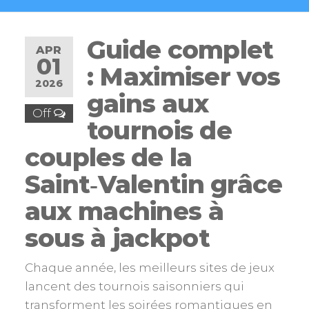
Guide complet
APR
01
: Maximiser vos
2026
gains aux
Off
tournois de
couples de la
Saint‑Valentin grâce
aux machines à
sous à jackpot
Chaque année, les meilleurs sites de jeux
lancent des tournois saisonniers qui
transforment les soirées romantiques en