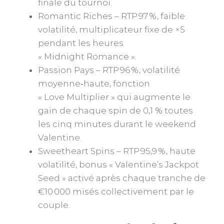
finale du tournoi.
Romantic Riches – RTP 97 %, faible
volatilité, multiplicateur fixe de ×5
pendant les heures
« Midnight Romance ».
Passion Pays – RTP 96 %, volatilité
moyenne‑haute, fonction
« Love Multiplier » qui augmente le
gain de chaque spin de 0,1 % toutes
les cinq minutes durant le weekend
Valentine.
Sweetheart Spins – RTP 95,9 %, haute
volatilité, bonus « Valentine’s Jackpot
Seed » activé après chaque tranche de
€10 000 misés collectivement par le
couple.