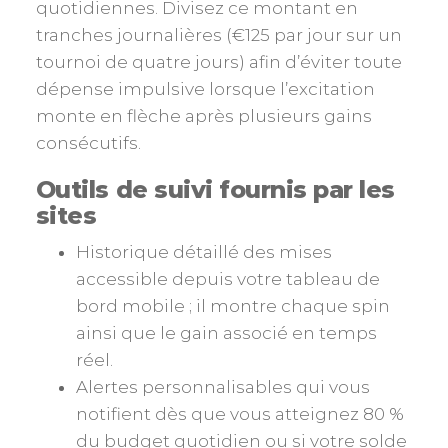
quotidiennes. Divisez ce montant en
tranches journalières (€125 par jour sur un
tournoi de quatre jours) afin d’éviter toute
dépense impulsive lorsque l’excitation
monte en flèche après plusieurs gains
consécutifs.
Outils de suivi fournis par les
sites
Historique détaillé des mises
accessible depuis votre tableau de
bord mobile ; il montre chaque spin
ainsi que le gain associé en temps
réel.
Alertes personnalisables qui vous
notifient dès que vous atteignez 80 %
du budget quotidien ou si votre solde