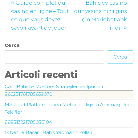
Guide complet du
Bahis ve casino
casino en ligne – Tout
dünyasına hızlı giriş
ce que vous devez
için Mariobet apk
savoir avant de jouer
indir
Cerca
Cerca
Articoli recenti
Canli Bahiste Mostbet Stratejileri ve Ipuclari
966251761785639070
Most bet Platformasinda Mehsuldarliginizi Artirmaq Ucun
Teklifler
889513221785036104
1x bet ile Basarili Bahis Yapmanin Yollari