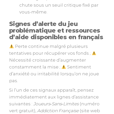
chute sous un seuil critique fixé par
vous-même.
Signes d’alerte du jeu
problématique et ressources
d’aide disponibles en français
Perte continue malgré plusieurs
tentatives pour récupérer vos fonds ;
Nécessité croissante d’augmenter
constamment la mise ;
Sentiment
d’anxiété ou irritabilité lorsqu’on ne joue
pas.
Si l’un de ces signaux apparaît, pensez
immédiatement aux lignes d’assistance
suivantes :
Joueurs‑Sans‑Limites
(numéro
vert gratuit),
Addiction Française
(site web