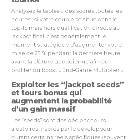
Analysez le tableau des scores toutes les
heures ; si votre couple se situe dans le
top‑15 mais hors qualification directe au
jackpot final, c’est généralement le
moment stratégique d’augmenter votre
mise de 25 % pendant la dernière heure
avant la clôture quotidienne afin de
profiter du boost « End‑Game Multiplier ».
Exploiter les “jackpot seeds”
et tours bonus qui
augmentent la probabilité
d’un gain massif
Les “seeds” sont des déclencheurs
aléatoires insérés par le développeur
durant certains reels spécifiques (souvent