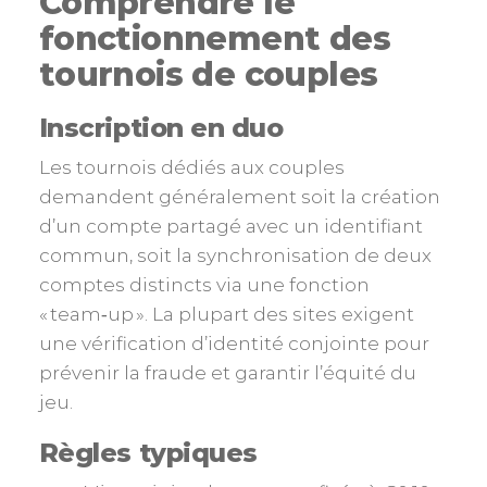
Comprendre le
fonctionnement des
tournois de couples
Inscription en duo
Les tournois dédiés aux couples
demandent généralement soit la création
d’un compte partagé avec un identifiant
commun, soit la synchronisation de deux
comptes distincts via une fonction
« team‑up ». La plupart des sites exigent
une vérification d’identité conjointe pour
prévenir la fraude et garantir l’équité du
jeu.
Règles typiques