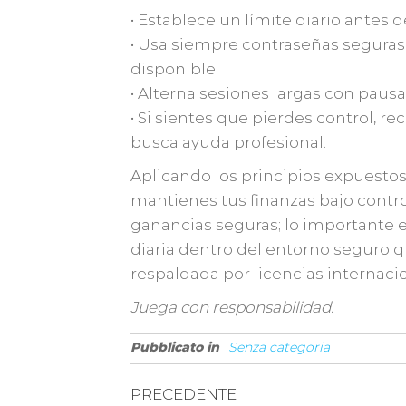
• Establece un límite diario antes d
• Usa siempre contraseñas seguras 
disponible.
• Alterna sesiones largas con paus
• Si sientes que pierdes control, re
busca ayuda profesional.
Aplicando los principios expuesto
mantienes tus finanzas bajo cont
ganancias seguras; lo importante 
diaria dentro del entorno seguro q
respaldada por licencias internaci
Juega con responsabilidad.
Pubblicato in
Senza categoria
PRECEDENTE