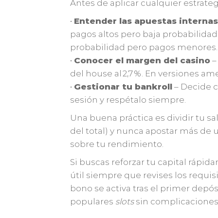
Antes de aplicar cualquier estrate
•
Entender las apuestas internas
pagos altos pero baja probabilidad;
probabilidad pero pagos menores.
•
Conocer el margen del casino
–
del house al 2,7 %. En versiones am
•
Gestionar tu bankroll
– Decide c
sesión y respétalo siempre.
Una buena práctica es dividir tu s
del total) y nunca apostar más de
sobre tu rendimiento.
Si buscas reforzar tu capital rápi
útil siempre que revises los requis
bono se activa tras el primer depó
populares
slots
sin complicaciones