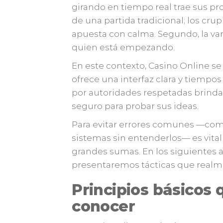
girando en tiempo real trae sus pro
de una partida tradicional; los cru
apuesta con calma. Segundo, la va
quien está empezando.
En este contexto, Casino Online s
ofrece una interfaz clara y tiempo
por autoridades respetadas brinda
seguro para probar sus ideas.
Para evitar errores comunes —como
sistemas sin entenderlos— es vita
grandes sumas. En los siguientes
presentaremos tácticas que realme
Principios básicos
conocer