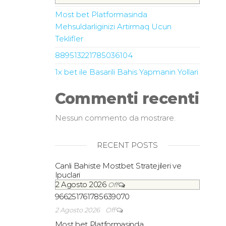
Most bet Platformasinda
Mehsuldarliginizi Artirmaq Ucun
Teklifler
889513221785036104
1x bet ile Basarili Bahis Yapmanin Yollari
Commenti recenti
Nessun commento da mostrare.
RECENT POSTS
Canli Bahiste Mostbet Stratejileri ve
Ipuclari
2 Agosto 2026
Off
966251761785639070
2 Agosto 2026
Off
Most bet Platformasinda