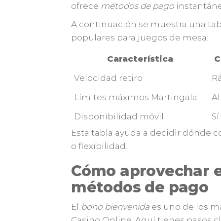
ofrece
métodos de pago
instantáne
A continuación se muestra una tab
populares para juegos de mesa:
Característica
C
Velocidad retiro
R
Límites máximos Martingala
Al
Disponibilidad móvil
Sí
Esta tabla ayuda a decidir dónde c
o flexibilidad.
Cómo aprovechar el
métodos de pago
El
bono bienvenida
es uno de los m
Casino Online. Aquí tienes pasos cl