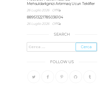
Mehsuldarliginizi Artirmaq Ucun Teklifler
26 Luglio 2026
Off
889513221785036104
26 Luglio 2026
Off
SEARCH
FOLLOW US