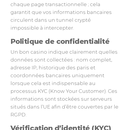
chaque page transactionnelle ; cela
garantit que vos informations bancaires
circulent dans un tunnel crypté
impossible à intercepter.
Politique de confidentialité
Un bon casino indique clairement quelles
données sont collectées : nom complet,
adresse IP, historique des paris et
coordonnées bancaires uniquement
lorsque cela est indispensable au
processus KYC (Know Your Customer). Ces
informations sont stockées sur serveurs
situés dans l’UE afin d’être couvertes par le
RGPD.
Vérification d’identité (KYC)