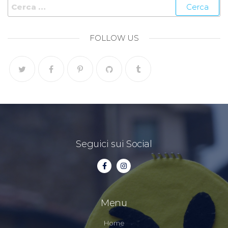
FOLLOW US
Seguici sui Social
Menu
Home