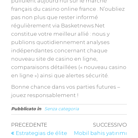
pullulent aujourd’hui sur le marché
français du casino online france . N’oubliez
pas non plus que rester informé
régulièrement via Basketnews.Net
constitue votre meilleur allié : nous y
publions quotidiennement analyses
indépendantes concernant chaque
nouveau site de casino en ligne,
comparaisons détaillées (« nouveau casino
en ligne ») ainsi que alertes sécurité.
Bonne chance dans vos parties futures –
jouez responsablement !
Pubblicato in
Senza categoria
PRECEDENTE
SUCCESSIVO
Estrategias de élite
Mobil bahis yatırımı