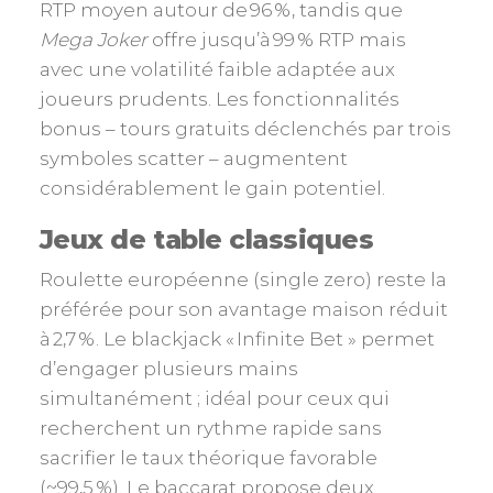
RTP moyen autour de 96 %, tandis que
Mega Joker
offre jusqu’à 99 % RTP mais
avec une volatilité faible adaptée aux
joueurs prudents. Les fonctionnalités
bonus – tours gratuits déclenchés par trois
symboles scatter – augmentent
considérablement le gain potentiel.
Jeux de table classiques
Roulette européenne (single zero) reste la
préférée pour son avantage maison réduit
à 2,7 %. Le blackjack « Infinite Bet » permet
d’engager plusieurs mains
simultanément ; idéal pour ceux qui
recherchent un rythme rapide sans
sacrifier le taux théorique favorable
(~99,5 %). Le baccarat propose deux