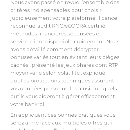
Nous avons passé en revue l’ensemble des
critères indispensables pour choisir
judicieusement votre plateforme : licence
reconnue, audit RNG/eCOGRA certifié,
méthodes financières sécurisées et
service client disponible rapidement. Nous
avons détaillé comment décrypter
bonuses variés tout en évitant leurs pièges
cachés , présenté les jeux phares dont RTP
moyen varie selon volatilité , expliqué
quelles protections techniques assurent
vos données personnelles ainsi que quels
outils vous aideront à gérer efficacement
votre bankroll.
En appliquant ces bonnes pratiques vous
serez armé face aux multiples offres qui