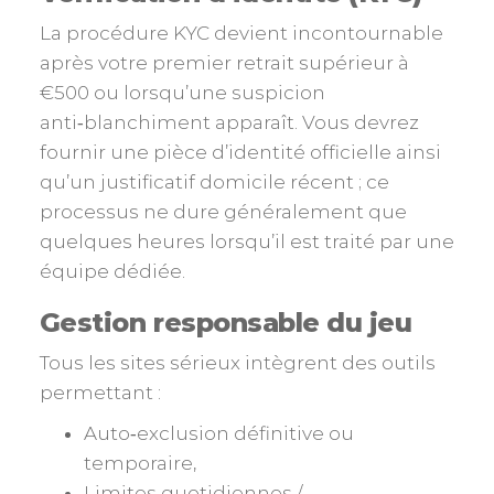
La procédure KYC devient incontournable
après votre premier retrait supérieur à
€500 ou lorsqu’une suspicion
anti‑blanchiment apparaît. Vous devrez
fournir une pièce d’identité officielle ainsi
qu’un justificatif domicile récent ; ce
processus ne dure généralement que
quelques heures lorsqu’il est traité par une
équipe dédiée.
Gestion responsable du jeu
Tous les sites sérieux intègrent des outils
permettant :
Auto‑exclusion définitive ou
temporaire,
Limites quotidiennes /