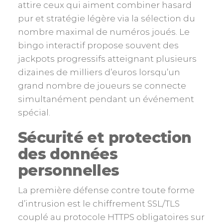
attire ceux qui aiment combiner hasard
pur et stratégie légère via la sélection du
nombre maximal de numéros joués. Le
bingo interactif propose souvent des
jackpots progressifs atteignant plusieurs
dizaines de milliers d’euros lorsqu’un
grand nombre de joueurs se connecte
simultanément pendant un événement
spécial.
Sécurité et protection
des données
personnelles
La première défense contre toute forme
d’intrusion est le chiffrement SSL/TLS
couplé au protocole HTTPS obligatoires sur