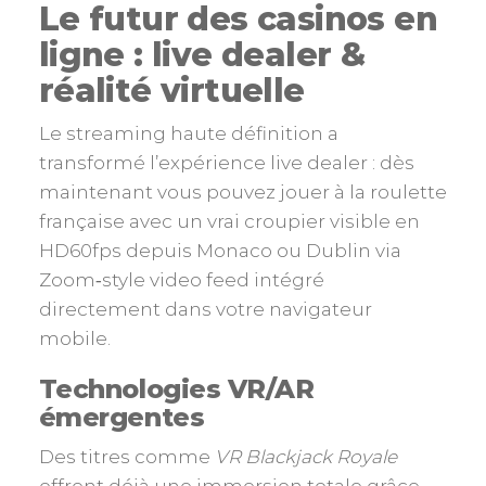
Le futur des casinos en
ligne : live dealer &
réalité virtuelle
Le streaming haute définition a
transformé l’expérience live dealer : dès
maintenant vous pouvez jouer à la roulette
française avec un vrai croupier visible en
HD60fps depuis Monaco ou Dublin via
Zoom‑style video feed intégré
directement dans votre navigateur
mobile.
Technologies VR/AR
émergentes
Des titres comme
VR Blackjack Royale