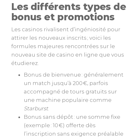
Les différents types de
bonus et promotions
Les casinos rivalisent d’ingéniosité pour
attirer les nouveaux inscrits ; voici les
formules majeures rencontrées sur le
nouveau site de casino en ligne que vous
étudierez.
Bonus de bienvenue : généralement
un match jusqu’à 200 €, parfois
accompagné de tours gratuits sur
une machine populaire comme
Starburst
.
Bonus sans dépôt : une somme fixe
(exemple : 10 €) offerte dès
l’inscription sans exigence préalable