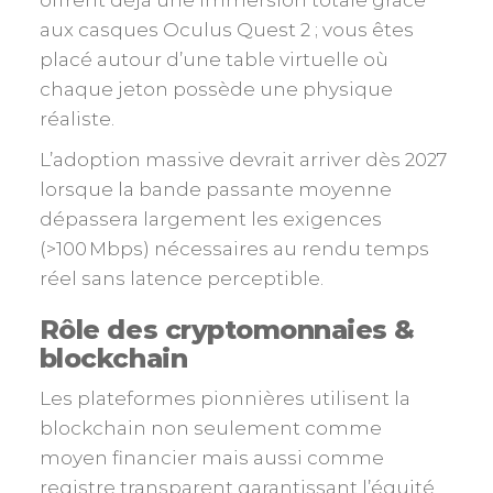
offrent déjà une immersion totale grâce
aux casques Oculus Quest 2 ; vous êtes
placé autour d’une table virtuelle où
chaque jeton possède une physique
réaliste.
L’adoption massive devrait arriver dès 2027
lorsque la bande passante moyenne
dépassera largement les exigences
(>100 Mbps) nécessaires au rendu temps
réel sans latence perceptible.
Rôle des cryptomonnaies &
blockchain
Les plateformes pionnières utilisent la
blockchain non seulement comme
moyen financier mais aussi comme
registre transparent garantissant l’équité