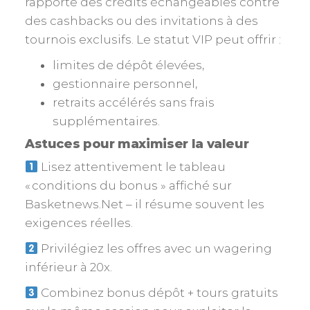
rapporte des crédits échangeables contre
des cashbacks ou des invitations à des
tournois exclusifs. Le statut VIP peut offrir :
limites de dépôt élevées,
gestionnaire personnel,
retraits accélérés sans frais
supplémentaires.
Astuces pour maximiser la valeur
Lisez attentivement le tableau
« conditions du bonus » affiché sur
Basketnews.Net – il résume souvent les
exigences réelles.
Privilégiez les offres avec un wagering
inférieur à 20x.
Combinez bonus dépôt + tours gratuits