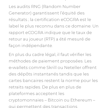
Les audits RNG (Random Number
Generator) garantissent l’équité des
résultats ; la certification eCOGRA est le
label le plus reconnu dans ce domaine. Un
rapport eCOGRA indique que le taux de
retour au joueur (RTP) a été mesuré de
façon indépendante.
En plus du cadre légal, il faut vérifier les
méthodes de paiement proposées. Les
e‑wallets comme Skrill ou Neteller offrent
des dépôts instantanés tandis que les
cartes bancaires restent la norme pour les
retraits rapides. De plus en plus de
plateformes acceptent les
cryptomonnaies – Bitcoin ou Ethereum –
qui permettent des transactions