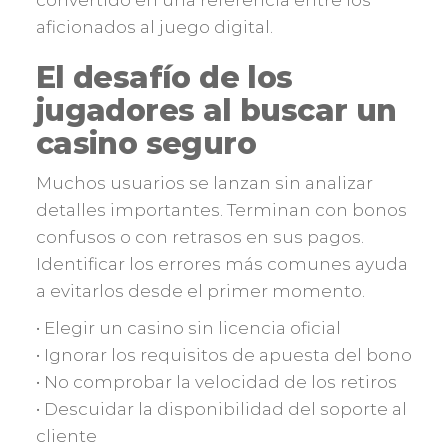
convertido en una referencia entre los
aficionados al juego digital.
El desafío de los
jugadores al buscar un
casino seguro
Muchos usuarios se lanzan sin analizar
detalles importantes. Terminan con bonos
confusos o con retrasos en sus pagos.
Identificar los errores más comunes ayuda
a evitarlos desde el primer momento.
• Elegir un casino sin licencia oficial
• Ignorar los requisitos de apuesta del bono
• No comprobar la velocidad de los retiros
• Descuidar la disponibilidad del soporte al
cliente