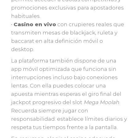
promociones exclusivas para apostadores
habituales.
•
Casino en vivo
con crupieres reales que
transmiten mesas de blackjack, ruleta y
baccarat en alta definición móvil o
desktop.
La plataforma también dispone de una
app móvil optimizada que funciona sin
interrupciones incluso bajo conexiones
lentas. Con ella puedes colocar una
apuesta mientras esperas el giro final del
jackpot progresivo del slot
Mega Moolah
.
Recuerda siempre jugar con
responsabilidad: establece límites diarios y
respeta tus tiempos frente a la pantalla.