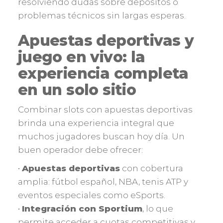
resolviendo dudas sobre depósitos o
problemas técnicos sin largas esperas.
Apuestas deportivas y
juego en vivo: la
experiencia completa
en un solo sitio
Combinar slots con apuestas deportivas
brinda una experiencia integral que
muchos jugadores buscan hoy día. Un
buen operador debe ofrecer:
•
Apuestas deportivas
con cobertura
amplia: fútbol español, NBA, tenis ATP y
eventos especiales como eSports.
•
Integración con Sportium
, lo que
permite acceder a cuotas competitivas y