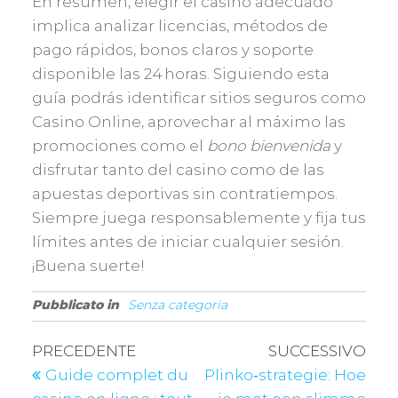
En resumen, elegir el casino adecuado
implica analizar licencias, métodos de
pago rápidos, bonos claros y soporte
disponible las 24 horas. Siguiendo esta
guía podrás identificar sitios seguros como
Casino Online, aprovechar al máximo las
promociones como el
bono bienvenida
y
disfrutar tanto del casino como de las
apuestas deportivas sin contratiempos.
Siempre juega responsablemente y fija tus
límites antes de iniciar cualquier sesión.
¡Buena suerte!
Pubblicato in
Senza categoria
PRECEDENTE
SUCCESSIVO
Guide complet du
Plinko‑strategie: Hoe