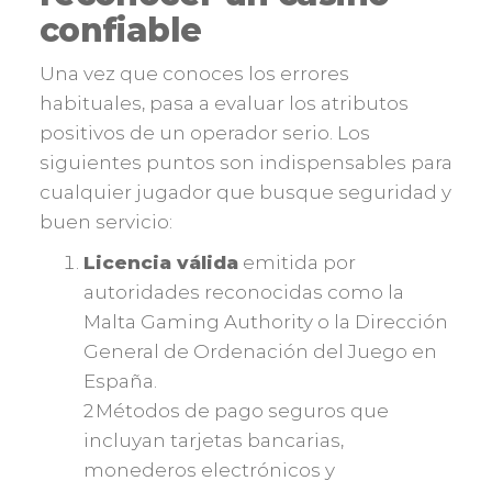
confiable
Una vez que conoces los errores
habituales, pasa a evaluar los atributos
positivos de un operador serio. Los
siguientes puntos son indispensables para
cualquier jugador que busque seguridad y
buen servicio:
Licencia válida
emitida por
autoridades reconocidas como la
Malta Gaming Authority o la Dirección
General de Ordenación del Juego en
España.
2 Métodos de pago seguros que
incluyan tarjetas bancarias,
monederos electrónicos y