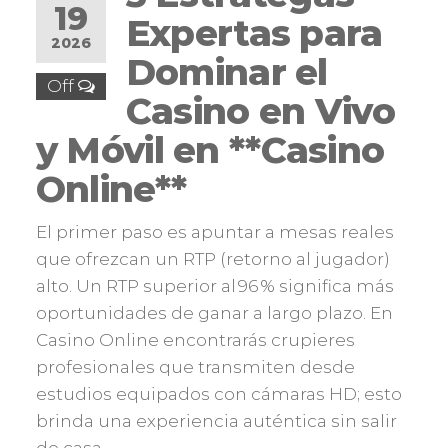
19
Expertas para
2026
Dominar el
Off
Casino en Vivo
y Móvil en **Casino
Online**
El primer paso es apuntar a mesas reales
que ofrezcan un RTP (retorno al jugador)
alto. Un RTP superior al 96 % significa más
oportunidades de ganar a largo plazo. En
Casino Online encontrarás crupieres
profesionales que transmiten desde
estudios equipados con cámaras HD; esto
brinda una experiencia auténtica sin salir