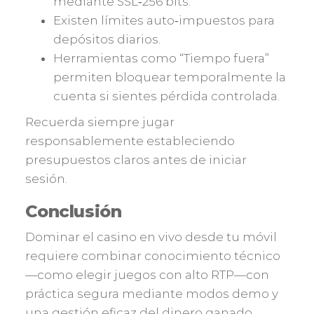
mediante SSL‑256 bits.
Existen límites auto‑impuestos para
depósitos diarios.
Herramientas como “Tiempo fuera”
permiten bloquear temporalmente la
cuenta si sientes pérdida controlada.
Recuerda siempre jugar
responsablemente estableciendo
presupuestos claros antes de iniciar
sesión.
Conclusión
Dominar el casino en vivo desde tu móvil
requiere combinar conocimiento técnico
—como elegir juegos con alto RTP—con
práctica segura mediante modos demo y
una gestión eficaz del dinero ganado