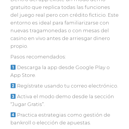
gratuito que replica todas las funciones
del juego real pero con crédito ficticio. Este
entorno es ideal para familiarizarse con
nuevas tragamonedas o con mesas del
casino en vivo antes de arriesgar dinero
propio.
Pasos recomendados:
Descarga la app desde Google Play o
App Store.
Regístrate usando tu correo electrónico.
Activa el modo demo desde la sección
“Jugar Gratis”.
Practica estrategias como gestión de
bankroll o elección de apuestas.