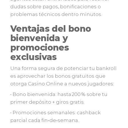
dudas sobre pagos, bonificaciones o
problemas técnicos dentro minutos.
Ventajas del bono
bienvenida y
promociones
exclusivas
Una forma segura de potenciar tu bankroll
es aprovechar los bonos gratuitos que
otorga Casino Online a nuevos jugadores:
• Bono bienvenida: hasta 200 % sobre tu
primer depósito + giros gratis.
• Promociones semanales: cashback
parcial cada fin‑de‑semana.