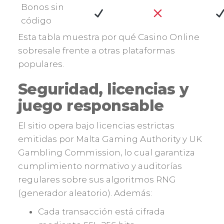
Bonos sin
código
Esta tabla muestra por qué Casino Online
sobresale frente a otras plataformas
populares.
Seguridad, licencias y
juego responsable
El sitio opera bajo licencias estrictas
emitidas por Malta Gaming Authority y UK
Gambling Commission, lo cual garantiza
cumplimiento normativo y auditorías
regulares sobre sus algoritmos RNG
(generador aleatorio). Además:
Cada transacción está cifrada