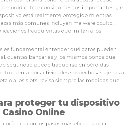
 comodidad trae consigo riesgos importantes. ¿Te
ispositivo está realmente protegido mientras
enazas más comunes incluyen malware oculto,
plicaciones fraudulentas que imitan a los
les es fundamental entender qué datos pueden
nal, cuentas bancarias y los mismos bonos que
lo de seguridad puede traducirse en pérdidas
e tu cuenta por actividades sospechosas ajenas a
uleta o a los slots, revisa siempre las medidas que
.
ra proteger tu dispositivo
 Casino Online
ta práctica con los pasos más eficaces para