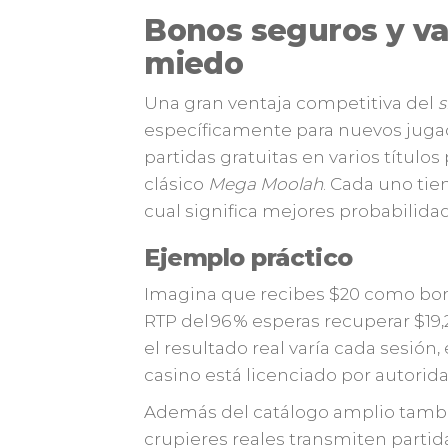
Bonos seguros y var
miedo
Una gran ventaja competitiva del
s
específicamente para nuevos jugad
partidas gratuitas en varios títul
clásico
Mega Moolah
. Cada uno tien
cual significa mejores probabilidad
Ejemplo práctico
Imagina que recibes $20 como bon
RTP del 96 % esperas recuperar $19
el resultado real varía cada sesión
casino está licenciado por autorid
Además del catálogo amplio tambi
crupieres reales transmiten partid