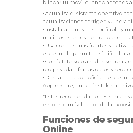
blindar tu móvil cuando accedes a 
• Actualiza el sistema operativo ca
actualizaciones corrigen vulnerabi
• Instala un antivirus confiable y 
maliciosas antes de que dañen tu 
• Usa contraseñas fuertes y activa 
el casino lo permita; así dificultas
• Conéctate solo a redes seguras, e
red privada cifra tus datos y reduce
• Descarga la app oficial del casin
Apple Store; nunca instales archiv
*Estas recomendaciones son univer
entornos móviles donde la exposic
Funciones de segur
Online