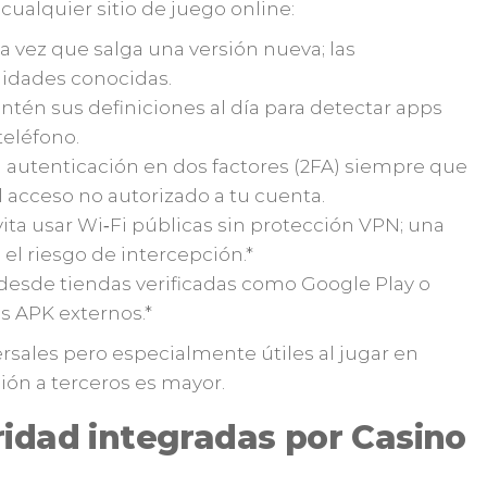
cualquier sitio de juego online:
da vez que salga una versión nueva; las
lidades conocidas.
mantén sus definiciones al día para detectar apps
teléfono.
la autenticación en dos factores (2FA) siempre que
 el acceso no autorizado a tu cuenta.
vita usar Wi‑Fi públicas sin protección VPN; una
 el riesgo de intercepción.*
o desde tiendas verificadas como Google Play o
os APK externos.*
sales pero especialmente útiles al jugar en
ión a terceros es mayor.
idad integradas por Casino