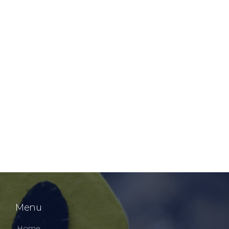
Menu
Home