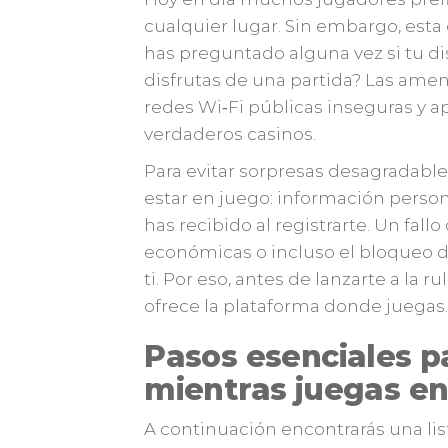
cualquier lugar. Sin embargo, esta
has preguntado alguna vez si tu d
disfrutas de una partida? Las am
redes Wi‑Fi públicas inseguras y a
verdaderos casinos.
Para evitar sorpresas desagradab
estar en juego: información perso
has recibido al registrarte. Un fal
económicas o incluso el bloqueo d
ti. Por eso, antes de lanzarte a la r
ofrece la plataforma donde juegas
Pasos esenciales pa
mientras juegas en
A continuación encontrarás una lis