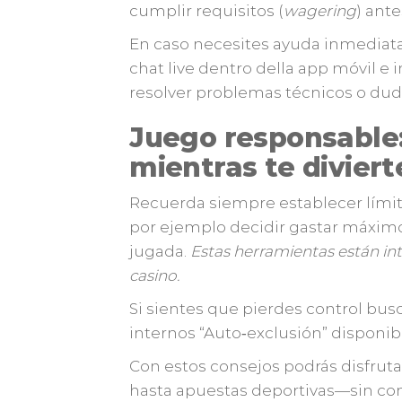
cumplir requisitos (
wagering
) ante
En caso necesites ayuda inmediata,
chat live dentro della app móvil e
resolver problemas técnicos o dud
Juego responsable:
mientras te diviert
Recuerda siempre establecer límit
por ejemplo decidir gastar máximo 
jugada.
Estas herramientas están int
casino.
Si sientes que pierdes control busc
internos “Auto‑exclusión” disponib
Con estos consejos podrás disfru
hasta apuestas deportivas—sin co