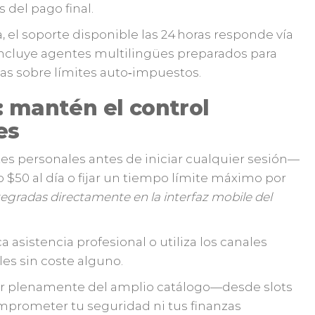
s del pago final.
 el soporte disponible las 24 horas responde vía
 incluye agentes multilingües preparados para
as sobre límites auto‑impuestos.
 mantén el control
es
es personales antes de iniciar cualquier sesión—
$50 al día o fijar un tiempo límite máximo por
egradas directamente en la interfaz mobile del
a asistencia profesional o utiliza los canales
les sin coste alguno.
tar plenamente del amplio catálogo—desde slots
mprometer tu seguridad ni tus finanzas