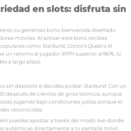
iedad en slots: disfruta sin
ite
es su generoso bono bienvenida diseñado
ores móviles. Al activar este bono recibes
os populares como
Starburst
,
Gonzo’s Quest
o el
e un retorno al jugador (RTP) superior al 96 %, lo
es a largo plazo.
o sin depósito e decides probar
Starburst
. Con un
,20 después de cientos de giros teóricos; aunque
, estás jugando bajo condiciones justas porque el
ades reconocidas.
én puedes apostar a través del modo
live
, donde
as auténticas directamente a tu pantalla móvil.