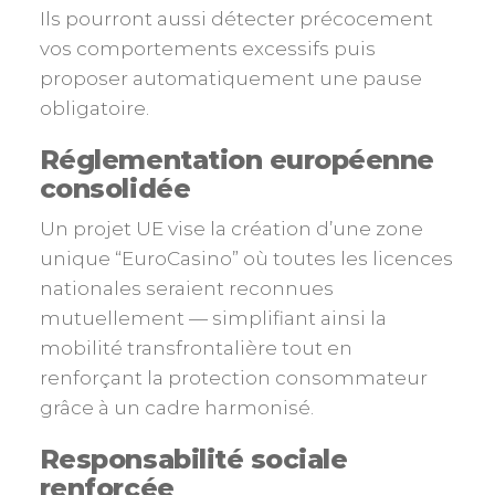
Ils pourront aussi détecter précocement
vos comportements excessifs puis
proposer automatiquement une pause
obligatoire.
Réglementation européenne
consolidée
Un projet UE vise la création d’une zone
unique “EuroCasino” où toutes les licences
nationales seraient reconnues
mutuellement — simplifiant ainsi la
mobilité transfrontalière tout en
renforçant la protection consommateur
grâce à un cadre harmonisé.
Responsabilité sociale
renforcée