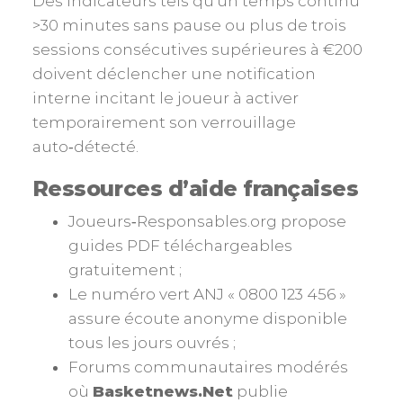
Des indicateurs tels qu’un temps continu
>30 minutes sans pause ou plus de trois
sessions consécutives supérieures à €200
doivent déclencher une notification
interne incitant le joueur à activer
temporairement son verrouillage
auto‑détecté.
Ressources d’aide françaises
Joueurs‑Responsables.org propose
guides PDF téléchargeables
gratuitement ;
Le numéro vert ANJ « 0800 123 456 »
assure écoute anonyme disponible
tous les jours ouvrés ;
Forums communautaires modérés
où
Basketnews.Net
publie