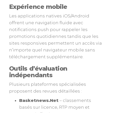
Expérience mobile
Les applications natives iOS/Android
offrent une navigation fluide avec
notifications push pour rappeler les
promotions quotidiennes tandis que les
sites responsives permettent un accès via
n’importe quel navigateur mobile sans
téléchargement supplémentaire.
Outils d’évaluation
indépendants
Plusieurs plateformes spécialisées
proposent des revues détaillées :
Basketnews.Net
– classements
basés sur licence, RTP moyen et