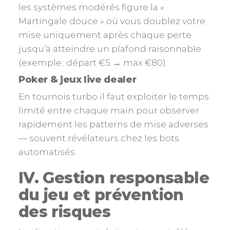
les systèmes modérés figure la «
Martingale douce » où vous doublez votre
mise uniquement après chaque perte
jusqu’à atteindre un plafond raisonnable
(exemple : départ €5 → max €80).
Poker & jeux live dealer
En tournois turbo il faut exploiter le temps
limité entre chaque main pour observer
rapidement les patterns de mise adverses
— souvent révélateurs chez les bots
automatisés.
IV. Gestion responsable
du jeu et prévention
des risques