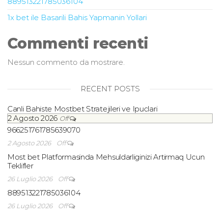
889513221785036104
1x bet ile Basarili Bahis Yapmanin Yollari
Commenti recenti
Nessun commento da mostrare.
RECENT POSTS
Canli Bahiste Mostbet Stratejileri ve Ipuclari
2 Agosto 2026
Off
966251761785639070
2 Agosto 2026
Off
Most bet Platformasinda Mehsuldarliginizi Artirmaq Ucun
Teklifler
26 Luglio 2026
Off
889513221785036104
26 Luglio 2026
Off