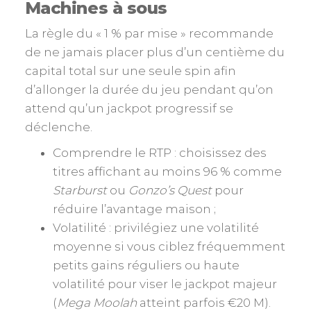
Machines à sous
La règle du « 1 % par mise » recommande
de ne jamais placer plus d’un centième du
capital total sur une seule spin afin
d’allonger la durée du jeu pendant qu’on
attend qu’un jackpot progressif se
déclenche.
Comprendre le RTP : choisissez des
titres affichant au moins 96 % comme
Starburst
ou
Gonzo’s Quest
pour
réduire l’avantage maison ;
Volatilité : privilégiez une volatilité
moyenne si vous ciblez fréquemment
petits gains réguliers ou haute
volatilité pour viser le jackpot majeur
(
Mega Moolah
atteint parfois €20 M).