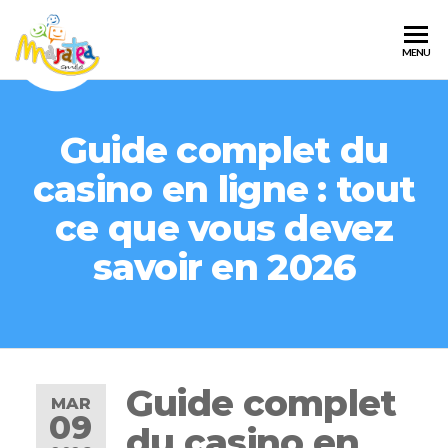
MARATEA
Sito
MENU
Ufficiale
SMILE
dell'evento
2023
Guide complet du
casino en ligne : tout
ce que vous devez
savoir en 2026
Guide complet
MAR
09
du casino en