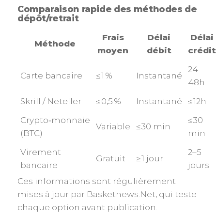
Comparaison rapide des méthodes de
dépôt/retrait
Frais
Délai
Délai
Méthode
moyen
débit
crédit
24–
Carte bancaire
≤ 1 %
Instantané
48h
Skrill / Neteller
≤ 0,5 %
Instantané
≤ 12h
Crypto‑monnaie
≤ 30
Variable
≤ 30 min
(BTC)
min
Virement
2–5
Gratuit
≥ 1 jour
bancaire
jours
Ces informations sont régulièrement
mises à jour par Basketnews.Net, qui teste
chaque option avant publication.