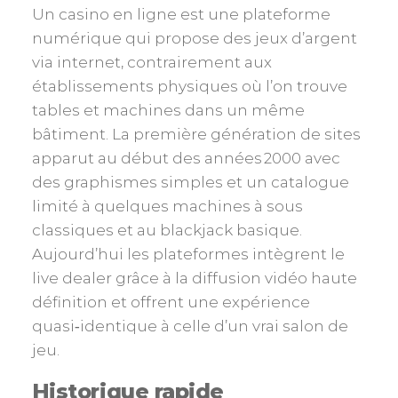
Un casino en ligne est une plateforme
numérique qui propose des jeux d’argent
via internet, contrairement aux
établissements physiques où l’on trouve
tables et machines dans un même
bâtiment. La première génération de sites
apparut au début des années 2000 avec
des graphismes simples et un catalogue
limité à quelques machines à sous
classiques et au blackjack basique.
Aujourd’hui les plateformes intègrent le
live dealer grâce à la diffusion vidéo haute
définition et offrent une expérience
quasi‑identique à celle d’un vrai salon de
jeu.
Historique rapide