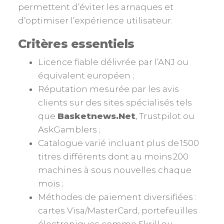
permettent d’éviter les arnaques et
d’optimiser l’expérience utilisateur.
Critères essentiels
Licence fiable délivrée par l’ANJ ou
équivalent européen ;
Réputation mesurée par les avis
clients sur des sites spécialisés tels
que
Basketnews.Net
, Trustpilot ou
AskGamblers ;
Catalogue varié incluant plus de 1500
titres différents dont au moins 200
machines à sous nouvelles chaque
mois ;
Méthodes de paiement diversifiées :
cartes Visa/MasterCard, portefeuilles