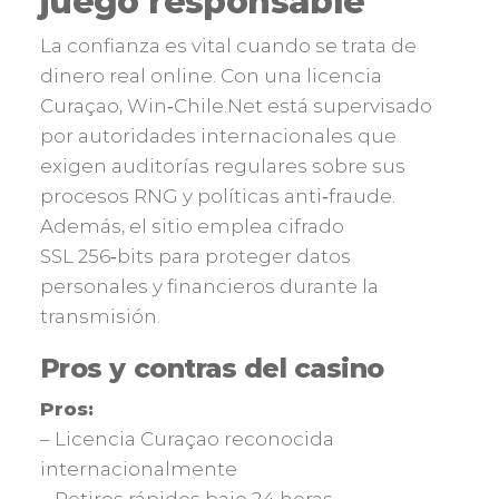
juego responsable
La confianza es vital cuando se trata de
dinero real online. Con una licencia
Curaçao, Win‑Chile.Net está supervisado
por autoridades internacionales que
exigen auditorías regulares sobre sus
procesos RNG y políticas anti‑fraude.
Además, el sitio emplea cifrado
SSL 256‑bits para proteger datos
personales y financieros durante la
transmisión.
Pros y contras del casino
Pros:
– Licencia Curaçao reconocida
internacionalmente