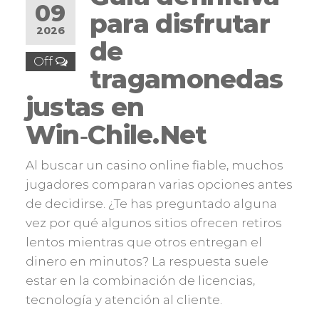
09
para disfrutar
2026
de
Off
tragamonedas
justas en
Win‑Chile.Net
Al buscar un casino online fiable, muchos
jugadores comparan varias opciones antes
de decidirse. ¿Te has preguntado alguna
vez por qué algunos sitios ofrecen retiros
lentos mientras que otros entregan el
dinero en minutos? La respuesta suele
estar en la combinación de licencias,
tecnología y atención al cliente.