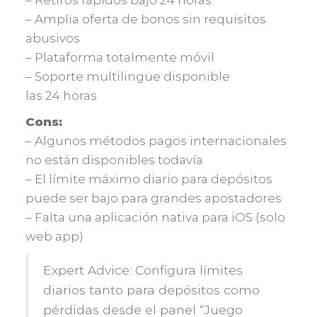
– Retiros rápidos bajo 24 horas
– Amplia oferta de bonos sin requisitos
abusivos
– Plataforma totalmente móvil
– Soporte multilingüe disponible
las 24 horas
Cons:
– Algunos métodos pagos internacionales
no están disponibles todavía
– El límite máximo diario para depósitos
puede ser bajo para grandes apostadores
– Falta una aplicación nativa para iOS (solo
web app)
Expert Advice: Configura límites
diarios tanto para depósitos como
pérdidas desde el panel “Juego