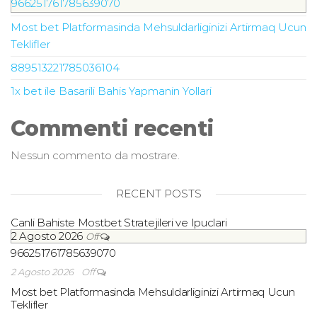
966251761785639070
Most bet Platformasinda Mehsuldarliginizi Artirmaq Ucun
Teklifler
889513221785036104
1x bet ile Basarili Bahis Yapmanin Yollari
Commenti recenti
Nessun commento da mostrare.
RECENT POSTS
Canli Bahiste Mostbet Stratejileri ve Ipuclari
2 Agosto 2026
Off
966251761785639070
2 Agosto 2026
Off
Most bet Platformasinda Mehsuldarliginizi Artirmaq Ucun
Teklifler