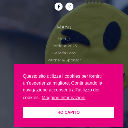
Menu
Home
Edizione 2023
Galleria Foto
Partner & Sponsor
Contatti
Questo sito utilizza i cookies per fornirti
un'esperienza migliore. Continuando la
Copyright 2022 – Pro Loco di Maratea La
navigazione acconsenti all'utilizzo dei
Perla – C.F. 91010670767
cookies.
Maggiori Informazioni
Powered by
Twin Communications
HO CAPITO
Privacy & Cookies Policy