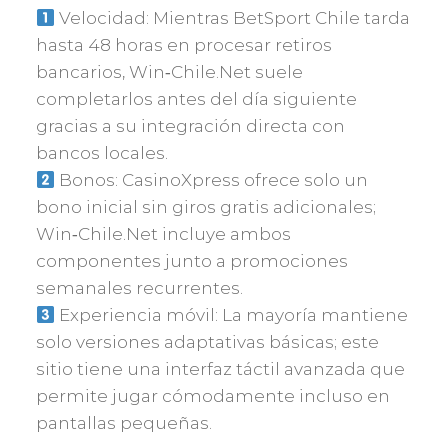
Velocidad: Mientras BetSport Chile tarda
hasta 48 horas en procesar retiros
bancarios, Win‑Chile.Net suele
completarlos antes del día siguiente
gracias a su integración directa con
bancos locales.​
Bonos: CasinoXpress ofrece solo un
bono inicial sin giros gratis adicionales;
Win‑Chile.Net incluye ambos
componentes junto a promociones
semanales recurrentes.​
Experiencia móvil: La mayoría mantiene
solo versiones adaptativas básicas; este
sitio tiene una interfaz táctil avanzada que
permite jugar cómodamente incluso en
pantallas pequeñas.​