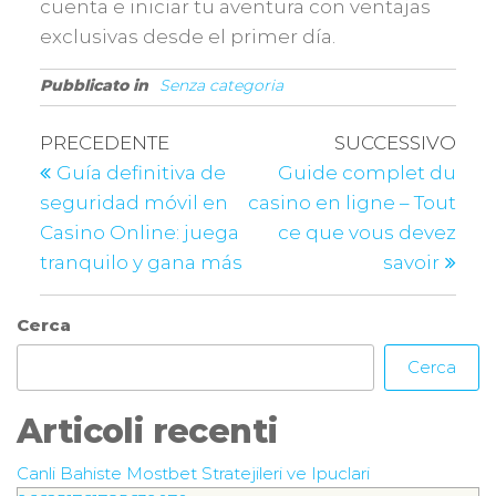
cuenta e iniciar tu aventura con ventajas
exclusivas desde el primer día.
Pubblicato in
Senza categoria
PRECEDENTE
SUCCESSIVO
Guía definitiva de
Guide complet du
seguridad móvil en
casino en ligne – Tout
Casino Online: juega
ce que vous devez
tranquilo y gana más
savoir
Cerca
Cerca
Articoli recenti
Canli Bahiste Mostbet Stratejileri ve Ipuclari