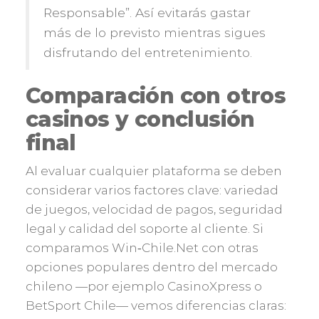
Responsable”. Así evitarás gastar
más de lo previsto mientras sigues
disfrutando del entretenimiento.
Comparación con otros
casinos y conclusión
final
Al evaluar cualquier plataforma se deben
considerar varios factores clave: variedad
de juegos, velocidad de pagos, seguridad
legal y calidad del soporte al cliente. Si
comparamos Win‑Chile.Net con otras
opciones populares dentro del mercado
chileno —por ejemplo CasinoXpress o
BetSport Chile— vemos diferencias claras: