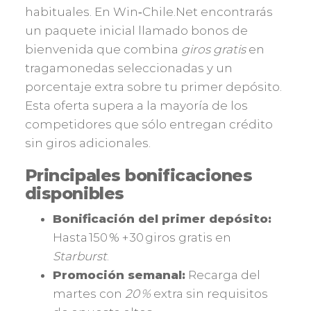
habituales. En Win‑Chile.Net encontrarás
un paquete inicial llamado bonos de
bienvenida que combina
giros gratis
en
tragamonedas seleccionadas y un
porcentaje extra sobre tu primer depósito.
Esta oferta supera a la mayoría de los
competidores que sólo entregan crédito
sin giros adicionales.
Principales bonificaciones
disponibles
Bonificación del primer depósito:
Hasta 150 % + 30 giros gratis en
Starburst
.
Promoción semanal:
Recarga del
martes con
20 %
extra sin requisitos