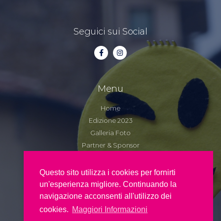
Seguici sui Social
Menu
Home
Edizione 2023
Galleria Foto
Partner & Sponsor
Contatti
Questo sito utilizza i cookies per fornirti
un'esperienza migliore. Continuando la
Copyright 2022 – Pro Loco di Maratea La
navigazione acconsenti all'utilizzo dei
Perla – C.F. 91010670767
cookies.
Maggiori Informazioni