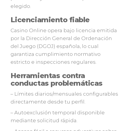
elegido.
Licenciamiento fiable
​Casino Online opera bajo licencia emitida
por la Dirección General de Ordenación
del Juego (DGOJ) española, lo cual
garantiza cumplimiento normativo
estricto e inspecciones regulares.
Herramientas contra
conductas problemáticas
– Límites diarios/mensuales configurables
directamente desde tu perfil.
– Autoexclusión temporal disponible
mediante solicitud rápida.