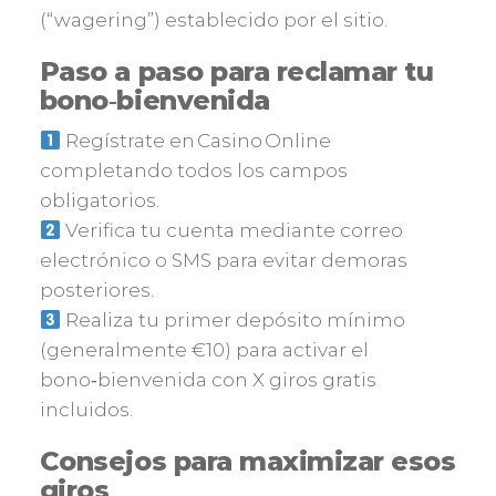
(“wagering”) establecido por el sitio.
Paso a paso para reclamar tu
bono‑bienvenida
Regístrate en Casino Online
completando todos los campos
obligatorios.
Verifica tu cuenta mediante correo
electrónico o SMS para evitar demoras
posteriores.
Realiza tu primer depósito mínimo
(generalmente €10) para activar el
bono‑bienvenida con X giros gratis
incluidos.
Consejos para maximizar esos
giros