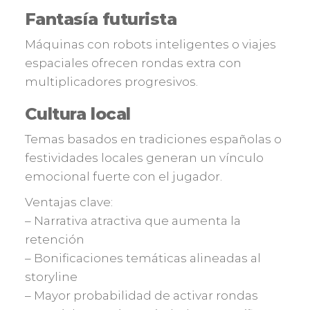
Fantasía futurista
Máquinas con robots inteligentes o viajes
espaciales ofrecen rondas extra con
multiplicadores progresivos.
Cultura local
Temas basados en tradiciones españolas o
festividades locales generan un vínculo
emocional fuerte con el jugador.
Ventajas clave:
– Narrativa atractiva que aumenta la
retención
– Bonificaciones temáticas alineadas al
storyline
– Mayor probabilidad de activar rondas