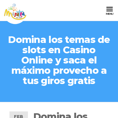
MARATEA
Sito
MENU
Ufficiale
SMILE
dell'evento
2023
Domina los temas de
slots en Casino
Online y saca el
máximo provecho a
tus giros gratis
Domina los
FEB