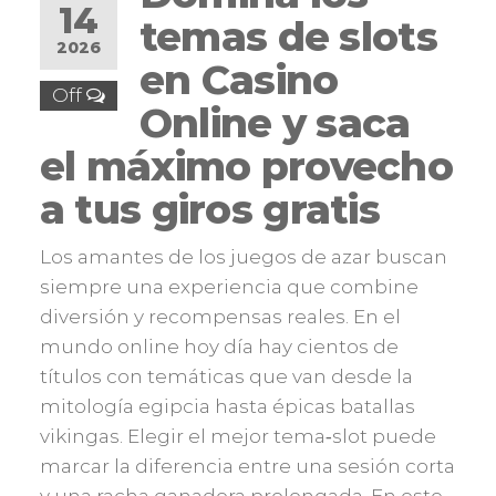
14
temas de slots
2026
en Casino
Off
Online y saca
el máximo provecho
a tus giros gratis
Los amantes de los juegos de azar buscan
siempre una experiencia que combine
diversión y recompensas reales. En el
mundo online hoy día hay cientos de
títulos con temáticas que van desde la
mitología egipcia hasta épicas batallas
vikingas. Elegir el mejor tema‑slot puede
marcar la diferencia entre una sesión corta