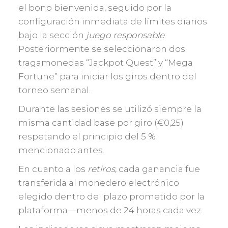
el bono bienvenida, seguido por la
configuración inmediata de límites diarios
bajo la sección
juego responsable
.
Posteriormente se seleccionaron dos
tragamonedas “Jackpot Quest” y “Mega
Fortune” para iniciar los giros dentro del
torneo semanal.​
Durante las sesiones se utilizó siempre la
misma cantidad base por giro (€0,25)
respetando el principio del 5 %
mencionado antes.
En cuanto a los
retiros
, cada ganancia fue
transferida al monedero electrónico
elegido dentro del plazo prometido por la
plataforma—menos de 24 horas cada vez.