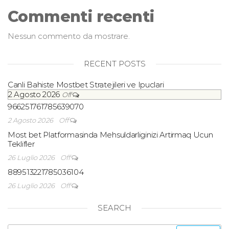
Commenti recenti
Nessun commento da mostrare.
RECENT POSTS
Canli Bahiste Mostbet Stratejileri ve Ipuclari
2 Agosto 2026
Off
966251761785639070
2 Agosto 2026
Off
Most bet Platformasinda Mehsuldarliginizi Artirmaq Ucun
Teklifler
26 Luglio 2026
Off
889513221785036104
26 Luglio 2026
Off
SEARCH