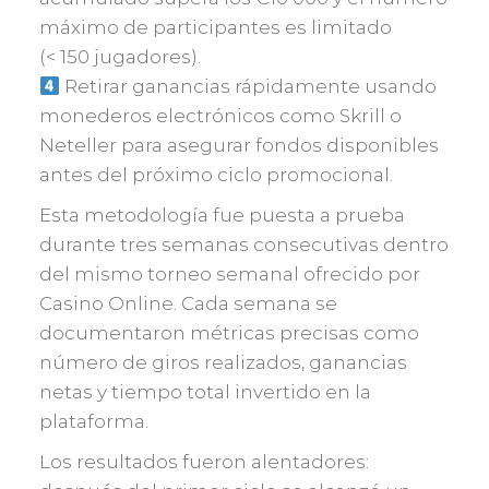
máximo de participantes es limitado
(< 150 jugadores).
Retirar ganancias rápidamente usando
monederos electrónicos como Skrill o
Neteller para asegurar fondos disponibles
antes del próximo ciclo promocional.
Esta metodología fue puesta a prueba
durante tres semanas consecutivas dentro
del mismo torneo semanal ofrecido por
Casino Online. Cada semana se
documentaron métricas precisas como
número de giros realizados, ganancias
netas y tiempo total invertido en la
plataforma.
Los resultados fueron alentadores: