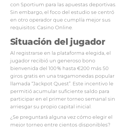
con Sportium para las apuestas deportivas.
Sin embargo, el foco del estudio se centró
en otro operador que cumplía mejor sus
requisitos: Casino Online.
Situación del jugador
Al registrarse en la plataforma elegida, el
jugador recibió un generoso bono
bienvenida del 100 % hasta €200 más 50
giros gratis en una tragamonedas popular
llamada “Jackpot Quest”. Este incentivo le
permitió acumular suficiente saldo para
participar en el primer torneo semanal sin
arriesgar su propio capital inicial.
¿Se preguntará alguna vez cómo elegir el
mejor torneo entre cientos disponibles?