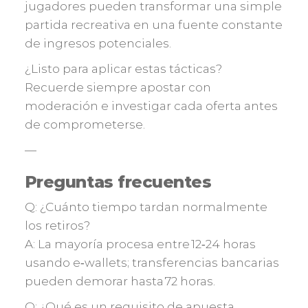
jugadores pueden transformar una simple
partida recreativa en una fuente constante
de ingresos potenciales.
¿Listo para aplicar estas tácticas?
Recuerde siempre apostar con
moderación e investigar cada oferta antes
de comprometerse.
—
Preguntas frecuentes
Q: ¿Cuánto tiempo tardan normalmente
los retiros?
A: La mayoría procesa entre 12‑24 horas
usando e‑wallets; transferencias bancarias
pueden demorar hasta 72 horas.
Q: ¿Qué es un requisito de apuesta