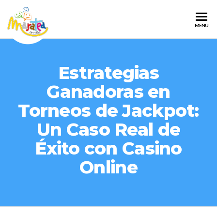
MARATEA
Sito
MENU
Ufficiale
SMILE
dell'evento
2023
Estrategias
Ganadoras en
Torneos de Jackpot:
Un Caso Real de
Éxito con Casino
Online