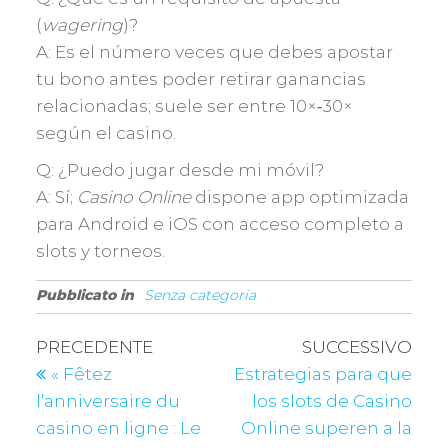
(
wagering
)?
A: Es el número veces que debes apostar
tu bono antes poder retirar ganancias
relacionadas; suele ser entre 10×‑30×​​
según el casino.
Q: ¿Puedo jugar desde mi móvil?
A: Sí;
Casino Online
dispone app optimizada
para Android e iOS con acceso completo a
slots y torneos.
Pubblicato in
Senza categoria
PRECEDENTE
SUCCESSIVO
« Fêtez
Estrategias para que
l’anniversaire du
los slots de Casino
casino en ligne : Le
Online superen a la