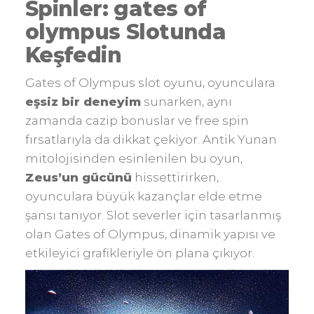
Spinler: gates of
olympus Slotunda
Keşfedin
Gates of Olympus slot oyunu, oyunculara
eşsiz bir deneyim
sunarken, aynı
zamanda cazip bonuslar ve free spin
fırsatlarıyla da dikkat çekiyor. Antik Yunan
mitolojisinden esinlenilen bu oyun,
Zeus’un gücünü
hissettirirken,
oyunculara büyük kazançlar elde etme
şansı tanıyor. Slot severler için tasarlanmış
olan Gates of Olympus, dinamik yapısı ve
etkileyici grafikleriyle ön plana çıkıyor.