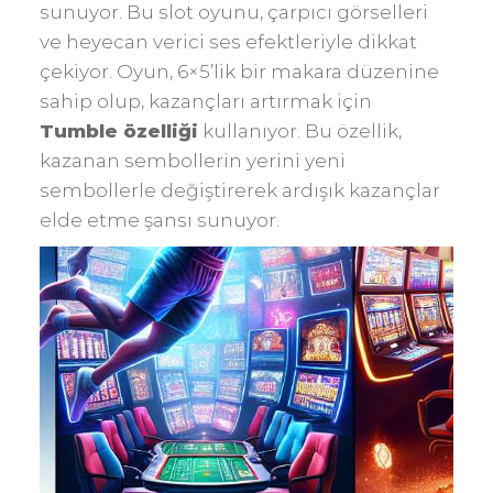
sunuyor. Bu slot oyunu, çarpıcı görselleri
ve heyecan verici ses efektleriyle dikkat
çekiyor. Oyun, 6×5’lik bir makara düzenine
sahip olup, kazançları artırmak için
Tumble özelliği
kullanıyor. Bu özellik,
kazanan sembollerin yerini yeni
sembollerle değiştirerek ardışık kazançlar
elde etme şansı sunuyor.