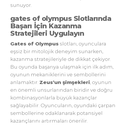
sunuyor.
gates of olympus Slotlarında
Başarı İçin Kazanma
Stratejileri Uygulayın
Gates of Olympus
slotları, oyunculara
eşsiz bir mitolojik deneyim sunarken,
kazanma stratejileriyle de dikkat çekiyor.
Bu oyunda başarıya ulaşmak için ilk adım,
oyunun mekaniklerini ve sembollerini
anlamaktır.
Zeus’un şimşekleri
, oyunun
en önemli unsurlarından biridir ve doğru
kombinasyonlarla büyük kazançlar
sağlayabilir. Oyuncuların, oyundaki çarpan
sembollerine odaklanarak potansiyel
kazançlarını artırmaları önerilir.