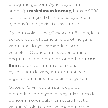
olduğunu gösterir. Ayrıca, oyunun
sunduğu
maksimum kazanç
, bahsin 5000
katına kadar çıkabilir ki bu da oyuncular
için büyük bir çekicilik unsurudur.
Oyunun volatilitesi yüksek olduğu için, kısa
sürede büyük kazançlar elde etme şansı
vardır ancak aynı zamanda risk de
yüksektir. Oyuncuların stratejilerini bu
doğrultuda belirlemeleri önemlidir.
Free
Spin
turları ve çarpan özellikleri,
oyuncuların kazançlarını artırabilecek
diğer önemli unsurlar arasında yer alır.
Gates of Olympus’un sunduğu bu
dinamikler, hem yeni başlayanlar hem de
deneyimli oyuncular için cazip fırsatlar
yaratır. Mitolojik tema ve modern oyun