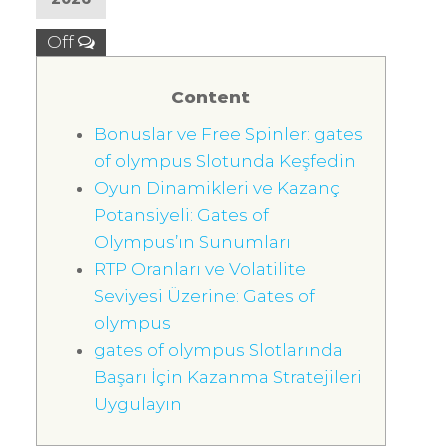
Off
Content
Bonuslar ve Free Spinler: gates
of olympus Slotunda Keşfedin
Oyun Dinamikleri ve Kazanç
Potansiyeli: Gates of
Olympus’ın Sunumları
RTP Oranları ve Volatilite
Seviyesi Üzerine: Gates of
olympus
gates of olympus Slotlarında
Başarı İçin Kazanma Stratejileri
Uygulayın