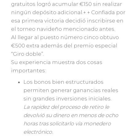
gratuitos logró acumular €150 sin realizar
ningún depósito adicional.+ + Confiada por
esa primera victoria decidió inscribirse en
el torneo navideño mencionado antes.
Al llegar al puesto número cinco obtuvo
€500 extra además del premio especial
“Giro doble”.
Su experiencia muestra dos cosas
importantes:
Los bonos bien estructurados
permiten generar ganancias reales
sin grandes inversiones iniciales.
La rapidez del proceso de retiro le
devolvió su dinero en menos de ocho
horas tras solicitarlo vía monedero
electrónico.