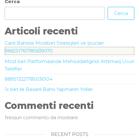
Cerca
Cerca
Articoli recenti
Canli Bahiste Mostbet Stratejileri ve Ipuclari
966251761785639070
Most bet Platformasinda Mehsuldarliginizi Artirmaq Ucun
Teklifler
889513221785036104
1x bet ile Basarili Bahis Yapmanin Yollari
Commenti recenti
Nessun commento da mostrare.
RECENT POSTS