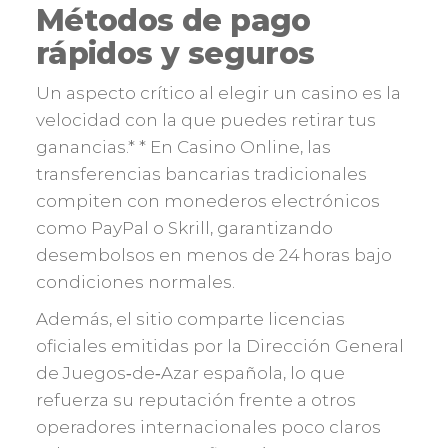
Métodos de pago
rápidos y seguros
Un aspecto crítico al elegir un casino es la
velocidad con la que puedes retirar tus
ganancias.* * En Casino Online, las
transferencias bancarias tradicionales
compiten con monederos electrónicos
como PayPal o Skrill, garantizando
desembolsos en menos de 24 horas bajo
condiciones normales.​
Además, el sitio comparte licencias
oficiales emitidas por la Dirección General
de Juegos​‑​de‑Azar española, lo que
refuerza su reputación frente a otros
operadores internacionales poco claros