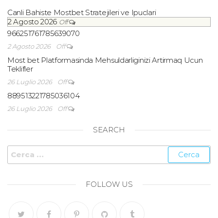
Canli Bahiste Mostbet Stratejileri ve Ipuclari
2 Agosto 2026
Off
966251761785639070
2 Agosto 2026
Off
Most bet Platformasinda Mehsuldarliginizi Artirmaq Ucun
Teklifler
26 Luglio 2026
Off
889513221785036104
26 Luglio 2026
Off
SEARCH
FOLLOW US