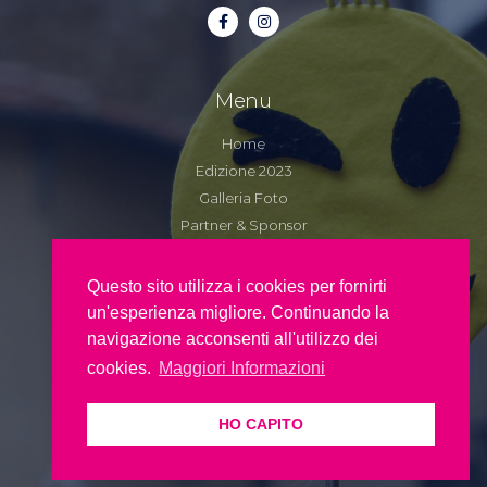
Menu
Home
Edizione 2023
Galleria Foto
Partner & Sponsor
Contatti
Questo sito utilizza i cookies per fornirti
un'esperienza migliore. Continuando la
Copyright 2022 – Pro Loco di Maratea La
navigazione acconsenti all'utilizzo dei
Perla – C.F. 91010670767
cookies.
Maggiori Informazioni
Powered by
Twin Communications
HO CAPITO
Privacy & Cookies Policy