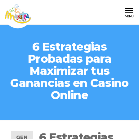
MARATEA
Sito
MENU
Ufficiale
SMILE
dell'evento
2023
6 Estrategias
Probadas para
Maximizar tus
Ganancias en Casino
Online
6 Estrategias
GEN