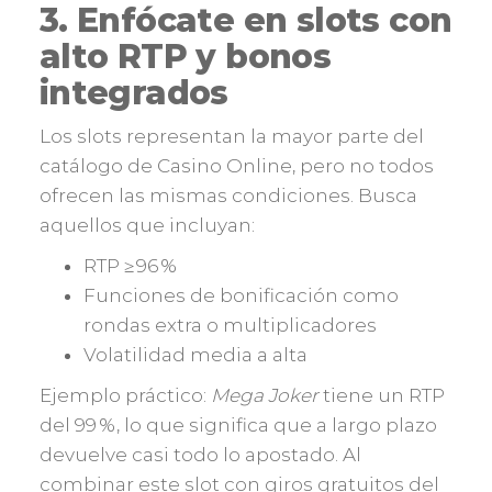
3. Enfócate en slots con
alto RTP y bonos
integrados
Los slots representan la mayor parte del
catálogo de Casino Online, pero no todos
ofrecen las mismas condiciones. Busca
aquellos que incluyan:
RTP ≥ 96 %
Funciones de bonificación como
rondas extra o multiplicadores
Volatilidad media a alta
Ejemplo práctico:
Mega Joker
tiene un RTP
del 99 %, lo que significa que a largo plazo
devuelve casi todo lo apostado. Al
combinar este slot con giros gratuitos del