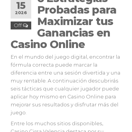
15
Probadas para
2026
Maximizar tus
Off
Ganancias en
Casino Online
En el mundo del juego digital, encontrar la
fórmula correcta puede marcar la
diferencia entre una sesión divertida y una
muy rentable. A continuación descubrirás
seis tácticas que cualquier jugador puede
aplicar hoy mismo en Casino Online para
mejorar sus resultados y disfrutar más del
juego.
Entre los muchos sitios disponibles,
Casino Cirsa Valencia destaca por su