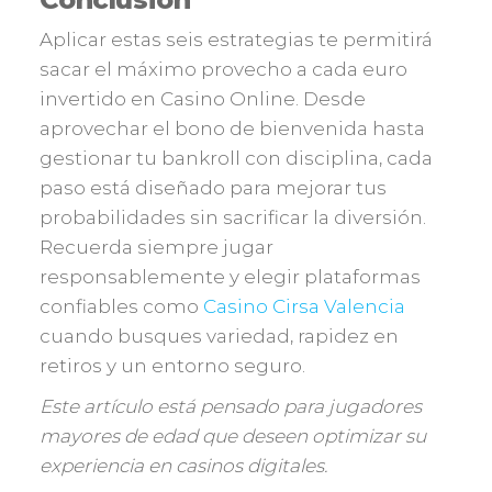
Aplicar estas seis estrategias te permitirá
sacar el máximo provecho a cada euro
invertido en Casino Online. Desde
aprovechar el bono de bienvenida hasta
gestionar tu bankroll con disciplina, cada
paso está diseñado para mejorar tus
probabilidades sin sacrificar la diversión.
Recuerda siempre jugar
responsablemente y elegir plataformas
confiables como
Casino Cirsa Valencia
cuando busques variedad, rapidez en
retiros y un entorno seguro.
Este artículo está pensado para jugadores
mayores de edad que deseen optimizar su
experiencia en casinos digitales.