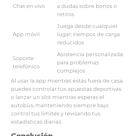
Chat en vivo
a dudas sobre bonos o
retiros
Juega desde cualquier
App móvil
lugar; tiempos de carga
reducidos
Asistencia personalizada
Soporte
para problemas
telefónico
complejos
Al usar la app mientras estás fuera de casa,
puedes controlar tus apuestas deportivas
o lanzar un slot mientras esperas el
autobús, manteniendo siempre bajo
control tus límites y revisando tus
estadísticas diarias.
Conclusión