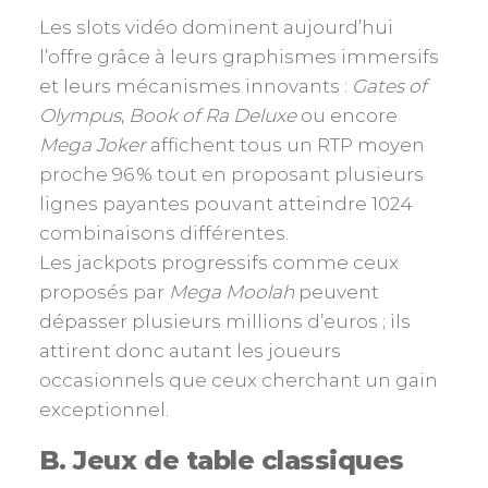
Les slots vidéo dominent aujourd’hui
l’offre grâce à leurs graphismes immersifs
et leurs mécanismes innovants :
Gates of
Olympus
,
Book of Ra Deluxe
ou encore
Mega Joker
affichent tous un RTP moyen
proche 96 % tout en proposant plusieurs
lignes payantes pouvant atteindre 1024
combinaisons différentes.
Les jackpots progressifs comme ceux
proposés par
Mega Moolah
peuvent
dépasser plusieurs millions d’euros ; ils
attirent donc autant les joueurs
occasionnels que ceux cherchant un gain
exceptionnel.
B. Jeux de table classiques