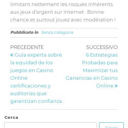
limitant nettement les risques inhérents
aux jeux d’argent sur Internet . Bonne
chance et surtout jouez avec modération !
Pubblicato in
Senza categoria
PRECEDENTE
SUCCESSIVO
Guía experta sobre
6 Estrategias
la equidad de los
Probadas para
juegos en Casino
Maximizar tus
Online:
Ganancias en Casino
certificaciones y
Online
auditorías que
garantizan confianza
Cerca