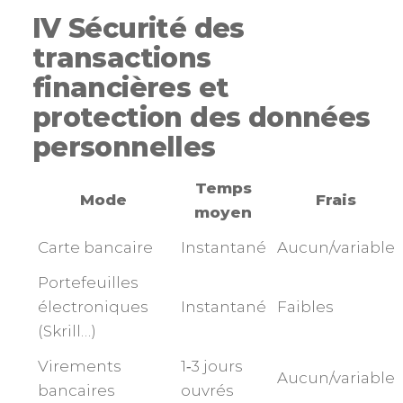
IV Sécurité des
transactions
financières et
protection des données
personnelles
Temps
Mode
Frais
moyen
Carte bancaire
Instantané
Aucun/variable
Portefeuilles
électroniques
Instantané
Faibles
(Skrill…)
Virements
1‑3 jours
Aucun/variable
bancaires
ouvrés