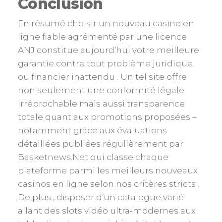
Conclusion
En résumé choisir un nouveau casino en
ligne fiable agrémenté par une licence
ANJ constitue aujourd’hui votre meilleure
garantie contre tout problème juridique
ou financier inattendu . Un tel site offre
non seulement une conformité légale
irréprochable mais aussi transparence
totale quant aux promotions proposées –
notamment grâce aux évaluations
détaillées publiées régulièrement par
Basketnews.Net qui classe chaque
plateforme parmi les meilleurs nouveaux
casinos en ligne selon nos critères stricts .
De plus , disposer d’un catalogue varié
allant des slots vidéo ultra‑modernes aux