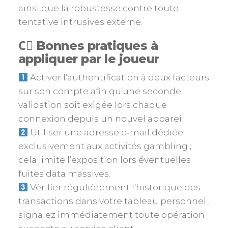
ainsi que la robustesse contre toute
tentative intrusives externe.
C️⃣ Bonnes pratiques à
appliquer par le joueur
Activer l’authentification à deux facteurs
sur son compte afin qu’une seconde
validation soit exigée lors chaque
connexion depuis un nouvel appareil.
Utiliser une adresse e‑mail dédiée
exclusivement aux activités gambling ;
cela limite l’exposition lors éventuelles
fuites data massives.
Vérifier régulièrement l’historique des
transactions dans votre tableau personnel ;
signalez immédiatement toute opération