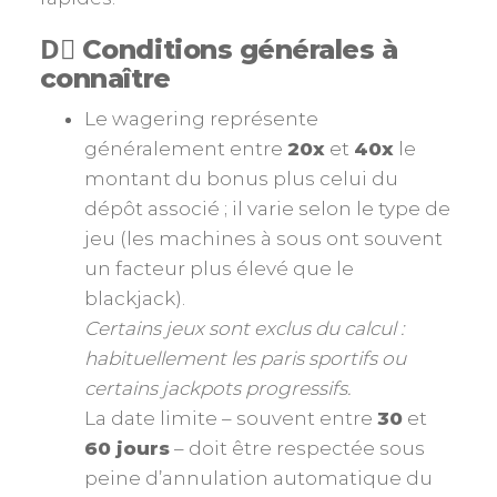
D️⃣ Conditions générales à
connaître
Le wagering représente
généralement entre
20x
et
40x
le
montant du bonus plus celui du
dépôt associé ; il varie selon le type de
jeu (les machines à sous ont souvent
un facteur plus élevé que le
blackjack).
Certains jeux sont exclus du calcul :
habituellement les paris sportifs ou
certains jackpots progressifs.
La date limite – souvent entre
30
et
60 jours
– doit être respectée sous
peine d’annulation automatique du