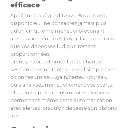
efficace
Appliquez la règle dite « 20 % du revenu
disponible » : ne consacrez jamais plus
qu’un cinquième mensuel provenant
après paiement fixes (loyer, factures…) afin
que vos dépenses ludique restent
proportionnées.
Prenez habituellement note chaque
session dans un tableau Excel simple avec
colonnes «mise», «gain/perte», «durée»,
puis analysez mensuellement vos écarts ;
plusieurs applications mobiles dédiées
permettent même cette automatisation
avec alertes lorsqu’on dépasse son plafond
fixé.