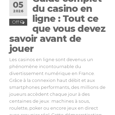
05
du casino en
2026
ligne : Tout ce
Off
que vous devez
savoir avant de
jouer
Les casinos en ligne sont devenus un
phénomène incontournable du
divertissement numérique en France.
Grâce à la connexion haut débit et aux
smartphones performants, des millions de
joueurs accèdent chaque jour à des
centaines de jeux : machines à sous,
roulette, poker ou encore jeux en direct