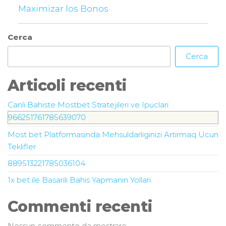
Maximizar los Bonos
Cerca
Cerca
Articoli recenti
Canli Bahiste Mostbet Stratejileri ve Ipuclari
966251761785639070
Most bet Platformasinda Mehsuldarliginizi Artirmaq Ucun
Teklifler
889513221785036104
1x bet ile Basarili Bahis Yapmanin Yollari
Commenti recenti
Nessun commento da mostrare.