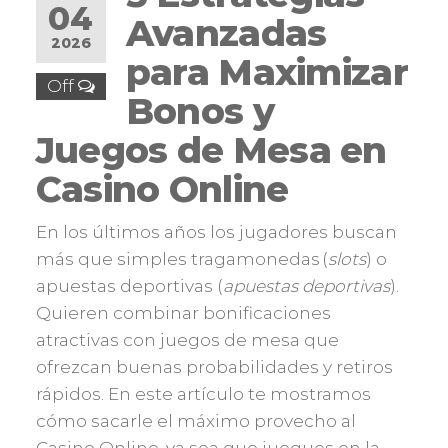
04
Avanzadas
2026
para Maximizar
Off
Bonos y
Juegos de Mesa en
Casino Online
En los últimos años los jugadores buscan
más que simples tragamonedas (
slots
) o
apuestas deportivas (
apuestas deportivas
).
Quieren combinar bonificaciones
atractivas con juegos de mesa que
ofrezcan buenas probabilidades y retiros
rápidos. En este artículo te mostramos
cómo sacarle el máximo provecho al