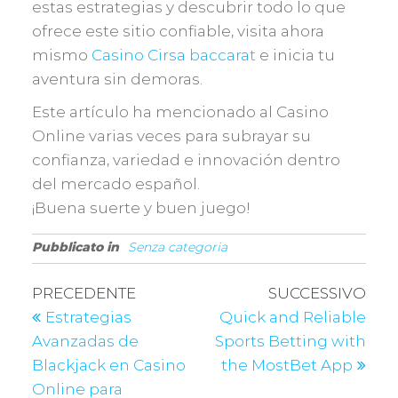
estas estrategias y descubrir todo lo que
ofrece este sitio confiable, visita ahora
mismo
Casino Cirsa baccarat
e inicia tu
aventura sin demoras.
Este artículo ha mencionado al Casino
Online varias veces para subrayar su
confianza, variedad e innovación dentro
del mercado español.
¡Buena suerte y buen juego!
Pubblicato in
Senza categoria
PRECEDENTE
SUCCESSIVO
Estrategias
Quick and Reliable
Avanzadas de
Sports Betting with
Blackjack en Casino
the MostBet App
Online para