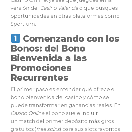
Casino Online, ya sea que juegues en la
versión del
Casino Valencia
o que busques
oportunidades en otras plataformas como
Sportium.
Comenzando con los
Bonos: del Bono
Bienvenida a las
Promociones
Recurrentes
El primer paso es entender qué ofrece el
bono bienvenida del casino y cómo se
puede transformar en ganancias reales. En
Casino Online
el bono suele incluir
un match del primer depósito más giros
gratuitos (
free spins
) para sus slots favoritos