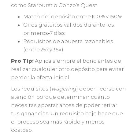
como Starburst o Gonzo’s Quest.
Match del depósito entre 100 % y 150 %
Giros gratuitos válidos durante los
primeros‑7 días
Requisitos de apuesta razonables
(entre 25x y 35x)
Pro Tip:
Aplica siempre el bono antes de
realizar cualquier otro depósito para evitar
perder la oferta inicial.
Los requisitos (
wagering
) deben leerse con
atención porque determinan cuánto
necesitas apostar antes de poder retirar
tus ganancias. Un requisito bajo hace que
el proceso sea más rápido y menos
costoso.