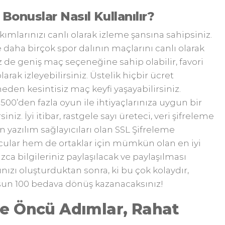
onuslar Nasıl Kullanılır?
kımlarınızı canlı olarak izleme şansına sahipsiniz.
e daha birçok spor dalının maçlarını canlı olarak
siz de geniş maç seçeneğine sahip olabilir, favori
arak izleyebilirsiniz. Üstelik hiçbir ücret
en kesintisiz maç keyfi yaşayabilirsiniz.
00’den fazla oyun ile ihtiyaçlarınıza uygun bir
niz. İyi itibar, rastgele sayı üreteci, veri şifreleme
n yazılım sağlayıcıları olan SSL Şifreleme
ular hem de ortaklar için mümkün olan en iyi
ca bilgileriniz paylaşılacak ve paylaşılması
ınızı oluşturduktan sonra, ki bu çok kolaydır,
sun 100 bedava dönüş kazanacaksınız!
te Öncü Adımlar, Rahat