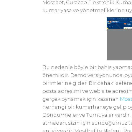
Mostbet, Curacao Elektronik Kumar
kumar yasa ve yönetmeliklerine u
Bu nedenle böyle bir bahis yapmad
önemlidir. Demo versiyonunda, oy
birimlerine gider. Bir dahaki sefe
posta adresimi ve web site adresim
gerçek oynamak için kazanan
Most
herhangi bir kumarhaneye gelip oyn
Döndürmeler ve Turnuvalar vardır. 
atmadan, sizin için sunduğumuz tü
en iyi yerdir. Mostbet’te Netent, Pr