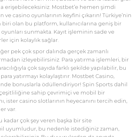
na erişebileceksiniz. Mostbet’e hemen şimdi
 ve casino oyunlarının keyfini çıkarın! Türkiye’nin
iri olan bu platform, kullanıcılarına geniş bir
o oyunları sunmakta. Kayıt işleminin sade ve
ler için kolaylık sağlar.
iğer pek çok spor dalında gerçek zamanlı
rmadan izleyebilirsiniz. Para yatırma işlemleri, bir
cılığıyla çok sayıda farklı şekilde yapılabilir, bu
ara yatırmayı kolaylaştırır. Mostbet Casino,
inde bonuslarla ödüllendiriyor! Spin Sports dahil
çeşitliliğine sahip çevrimiçi ve mobil bir
, ister casino slotlarının heyecanını tercih edin,
er var.
kadar çok şey veren başka bir site
il uyumludur, bu nedenle istediğiniz zaman,
i çıkarabilirsiniz. Bu duyurulardan da anında