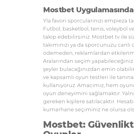
Mostbet Uygulamasında B
Yla favori sporcularınızı empieza ta
Futbol, basketbol, tenis, voleybol v
takip edebilirsiniz. Mostbet tv ile 
takımınızı ya da sporcunuzu canlı ol
ödemeden, reklamlardan etkilenmed
Aralarından seçim yapabileceğiniz 5
şeyler bulacağınızdan emin olabilirsi
ve kapsamlı oyun testleri ile tanına
kullanıyoruz. Amacımız, hem oyunc
oyun deneyimini sağlamaktır. Yalnız
gereken kişilere satılacaktır. Hesab
kumarhane seçiminiz ne olursa ol
Mostbet: Güvenlik