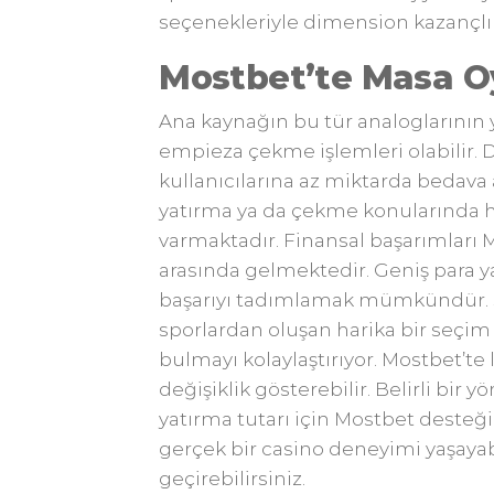
seçenekleriyle dimension kazançlı
Mostbet’te Masa O
Ana kaynağın bu tür analoglarının ya
empieza çekme işlemleri olabilir. D
kullanıcılarına az miktarda bedava
yatırma ya da çekme konularında hız
varmaktadır. Finansal başarımları 
arasında gelmektedir. Geniş para 
başarıyı tadımlamak mümkündür. S
sporlardan oluşan harika bir seçim
bulmayı kolaylaştırıyor. Mostbet’te
değişiklik gösterebilir. Belirli bi
yatırma tutarı için Mostbet desteğ
gerçek bir casino deneyimi yaşayabi
geçirebilirsiniz.