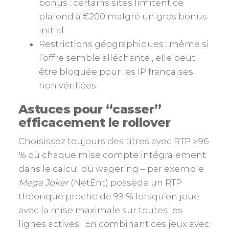
bonus : certains sites limitent ce
plafond à €200 malgré un gros bonus
initial
Restrictions géographiques : même si
l’offre semble alléchante , elle peut
être bloquée pour les IP françaises
non vérifiées
Astuces pour “casser”
efficacement le rollover
Choisissez toujours des titres avec RTP ≥ 96
% où chaque mise compte intégralement
dans le calcul du wagering – par exemple
Mega Joker
(NetEnt) possède un RTP
théorique proche de 99 % lorsqu’on joue
avec la mise maximale sur toutes les
lignes actives . En combinant ces jeux avec