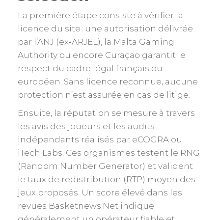
La première étape consiste à vérifier la
licence du site : une autorisation délivrée
par l’ANJ (ex‑ARJEL), la Malta Gaming
Authority ou encore Curaçao garantit le
respect du cadre légal français ou
européen. Sans licence reconnue, aucune
protection n’est assurée en cas de litige.
Ensuite, la réputation se mesure à travers
les avis des joueurs et les audits
indépendants réalisés par eCOGRA ou
iTech Labs. Ces organismes testent le RNG
(Random Number Generator) et valident
le taux de redistribution (RTP) moyen des
jeux proposés. Un score élevé dans les
revues Basketnews.Net indique
généralement un opérateur fiable et