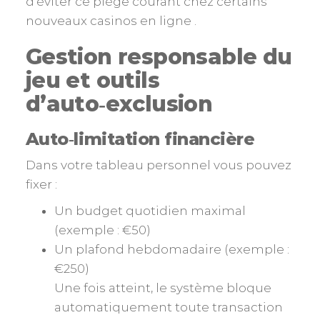
d’éviter ce piège courant chez certains
nouveaux casinos en ligne .
Gestion responsable du
jeu et outils
d’auto‑exclusion
Auto‑limitation financière
Dans votre tableau personnel vous pouvez
fixer :
Un budget quotidien maximal
(exemple : €50)
Un plafond hebdomadaire (exemple :
€250)
Une fois atteint, le système bloque
automatiquement toute transaction