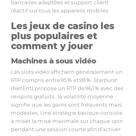
bancaires adaptées et support client
réactif sur tous les appareils mobiles.
Les jeux de casino les
plus populaires et
comment y jouer
Machines à sous vidéo
Les slots vidéo affichent généralement un
RTP compris entre 95 % et 98 %.
Starburst
(NetEnt) propose un RTP de 96,1 % avec des
re‑spins gratuits ; la volatilité moyenne
signifie que les gains sont fréquents mais
modestes. Une stratégie basique consiste
à miser la mise maximale sur chaque spin
pendant une session courte afin d’activer