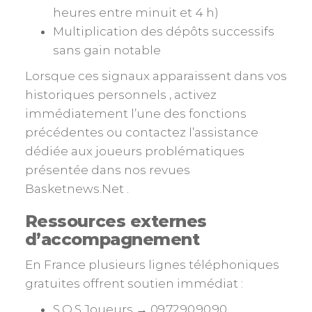
heures entre minuit et 4 h)
Multiplication des dépôts successifs
sans gain notable
Lorsque ces signaux apparaissent dans vos
historiques personnels , activez
immédiatement l’une des fonctions
précédentes ou contactez l’assistance
dédiée aux joueurs problématiques
présentée dans nos revues
Basketnews.Net .
Ressources externes
d’accompagnement
En France plusieurs lignes téléphoniques
gratuites offrent soutien immédiat :
S.O.S Joueurs → 09 72 90 90 90