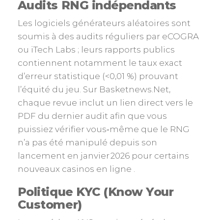
Audits RNG indépendants
Les logiciels générateurs aléatoires sont
soumis à des audits réguliers par eCOGRA
ou iTech Labs ; leurs rapports publics
contiennent notamment le taux exact
d’erreur statistique (<0,01 %) prouvant
l’équité du jeu. Sur Basketnews.Net,
chaque revue inclut un lien direct vers le
PDF du dernier audit afin que vous
puissiez vérifier vous‑même que le RNG
n’a pas été manipulé depuis son
lancement en janvier 2026 pour certains
nouveaux casinos en ligne .
Politique KYC (Know Your
Customer)