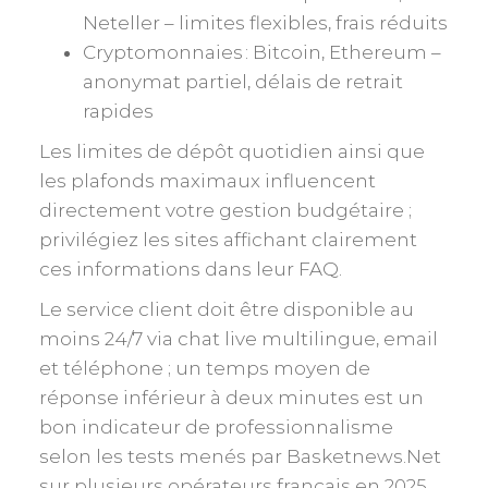
Neteller – limites flexibles, frais réduits
Cryptomonnaies : Bitcoin, Ethereum –
anonymat partiel, délais de retrait
rapides
Les limites de dépôt quotidien ainsi que
les plafonds maximaux influencent
directement votre gestion budgétaire ;
privilégiez les sites affichant clairement
ces informations dans leur FAQ.
Le service client doit être disponible au
moins 24/7 via chat live multilingue, email
et téléphone ; un temps moyen de
réponse inférieur à deux minutes est un
bon indicateur de professionnalisme
selon les tests menés par Basketnews.Net
sur plusieurs opérateurs français en 2025.