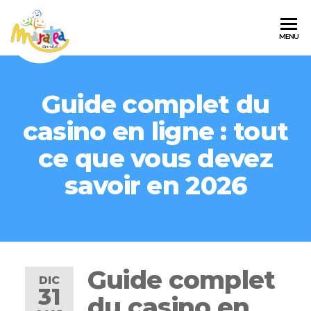
MARATEA
Sito
MENU
Ufficiale
SMILE
dell'evento
2023
Guide complet du
casino en ligne : tout
ce que vous devez
savoir en 2026
Guide complet
DIC
31
du casino en