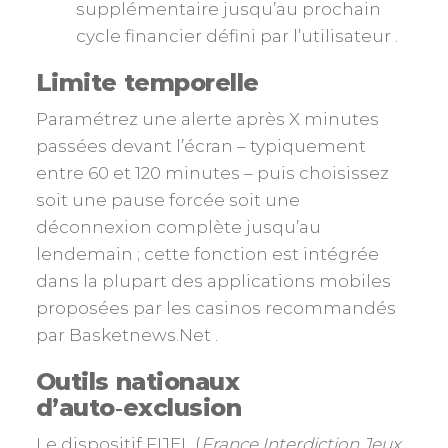
supplémentaire jusqu’au prochain
cycle financier défini par l’utilisateur .
Limite temporelle
Paramétrez une alerte après X minutes
passées devant l’écran – typiquement
entre 60 et 120 minutes – puis choisissez
soit une pause forcée soit une
déconnexion complète jusqu’au
lendemain ; cette fonction est intégrée
dans la plupart des applications mobiles
proposées par les casinos recommandés
par Basketnews.Net .
Outils nationaux
d’auto‑exclusion
Le dispositif FIJEL (
France Interdiction Jeux