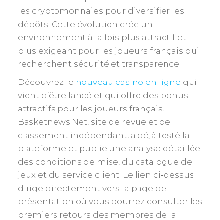
les cryptomonnaies pour diversifier les
dépôts. Cette évolution crée un
environnement à la fois plus attractif et
plus exigeant pour les joueurs français qui
recherchent sécurité et transparence.
Découvrez le
nouveau casino en ligne
qui
vient d’être lancé et qui offre des bonus
attractifs pour les joueurs français.
Basketnews.Net, site de revue et de
classement indépendant, a déjà testé la
plateforme et publie une analyse détaillée
des conditions de mise, du catalogue de
jeux et du service client. Le lien ci‑dessus
dirige directement vers la page de
présentation où vous pourrez consulter les
premiers retours des membres de la