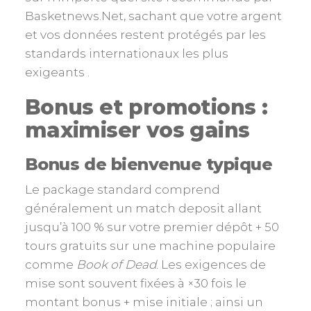
Basketnews.Net, sachant que votre argent
et vos données restent protégés par les
standards internationaux les plus
exigeants .
Bonus et promotions :
maximiser vos gains
Bonus de bienvenue typique
Le package standard comprend
généralement un match deposit allant
jusqu’à 100 % sur votre premier dépôt + 50
tours gratuits sur une machine populaire
comme
Book of Dead
. Les exigences de
mise sont souvent fixées à ×30 fois le
montant bonus + mise initiale ; ainsi un