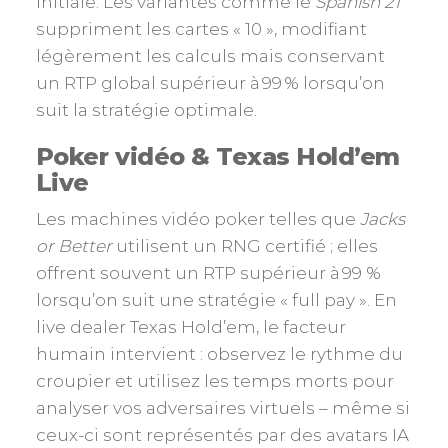
initiale. Les variantes comme le
Spanish 21
suppriment les cartes « 10 », modifiant
légèrement les calculs mais conservant
un RTP global supérieur à 99 % lorsqu’on
suit la stratégie optimale.
Poker vidéo & Texas Hold’em
Live
Les machines vidéo poker telles que
Jacks
or Better
utilisent un RNG certifié ; elles
offrent souvent un RTP supérieur à 99 %
lorsqu’on suit une stratégie « full pay ». En
live dealer Texas Hold’em, le facteur
humain intervient : observez le rythme du
croupier et utilisez les temps morts pour
analyser vos adversaires virtuels – même si
ceux-ci sont représentés par des avatars IA