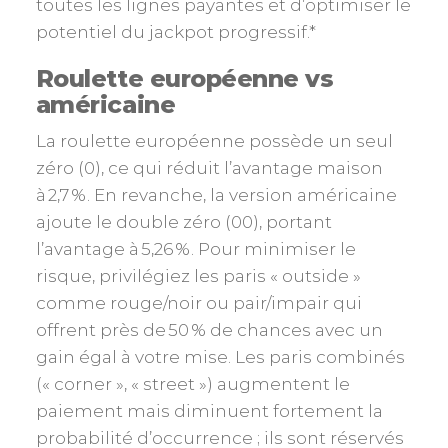
toutes les lignes payantes et d’optimiser le
potentiel du jackpot progressif.*
Roulette européenne vs
américaine
La roulette européenne possède un seul
zéro (0), ce qui réduit l’avantage maison
à 2,7 %. En revanche, la version américaine
ajoute le double zéro (00), portant
l’avantage à 5,26 %. Pour minimiser le
risque, privilégiez les paris « outside »
comme rouge/noir ou pair/impair qui
offrent près de 50 % de chances avec un
gain égal à votre mise. Les paris combinés
(« corner », « street ») augmentent le
paiement mais diminuent fortement la
probabilité d’occurrence ; ils sont réservés