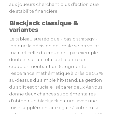
aux joueurs cherchant plus d’action que
de stabilité financière.
Blackjack classique &
variantes
Le tableau stratégique « basic strategy »
indique la décision optimale selon votre
main et celle du croupier – par exemple
doubler sur un total de 11 contre un
croupier montrant un 6 augmente
l’espérance mathématique à près de 0,5 %
au-dessus du simple hit‑stand. La gestion
du split est cruciale : séparer deux As vous
donne deux chances supplémentaires
d’obtenir un blackjack naturel avec une
mise supplémentaire égale à votre mise