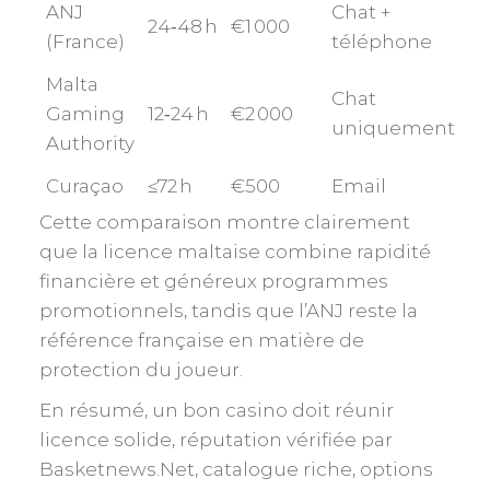
ANJ
Chat +
24‑48 h
€1 000
(France)
téléphone
Malta
Chat
Gaming
12‑24 h
€2 000
uniquement
Authority
Curaçao
≤72 h
€500
Email
Cette comparaison montre clairement
que la licence maltaise combine rapidité
financière et généreux programmes
promotionnels, tandis que l’ANJ reste la
référence française en matière de
protection du joueur.
En résumé, un bon casino doit réunir
licence solide, réputation vérifiée par
Basketnews.Net, catalogue riche, options