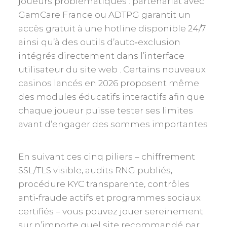
joueurs problématiques : partenariat avec
GamCare France ou ADTPG garantit un
accès gratuit à une hotline disponible 24/7
ainsi qu’à des outils d’auto‑exclusion
intégrés directement dans l’interface
utilisateur du site web . Certains nouveaux
casinos lancés en 2026 proposent même
des modules éducatifs interactifs afin que
chaque joueur puisse tester ses limites
avant d’engager des sommes importantes
.
En suivant ces cinq piliers – chiffrement
SSL/TLS visible, audits RNG publiés,
procédure KYC transparente, contrôles
anti‑fraude actifs et programmes sociaux
certifiés – vous pouvez jouer sereinement
sur n’importe quel site recommandé par