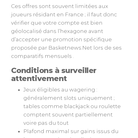
Ces offres sont souvent limitées aux
joueurs résidant en France ; il faut donc
vérifier que votre compte est bien
géolocalisé dans l’hexagone avant
d’accepter une promotion spécifique
proposée par Basketnews.Net lors de ses
comparatifs mensuels .
Conditions à surveiller
attentivement
Jeux éligibles au wagering :
généralement slots uniquement ;
tables comme blackjack ou roulette
comptent souvent partiellement
voire pas du tout
Plafond maximal sur gains issus du