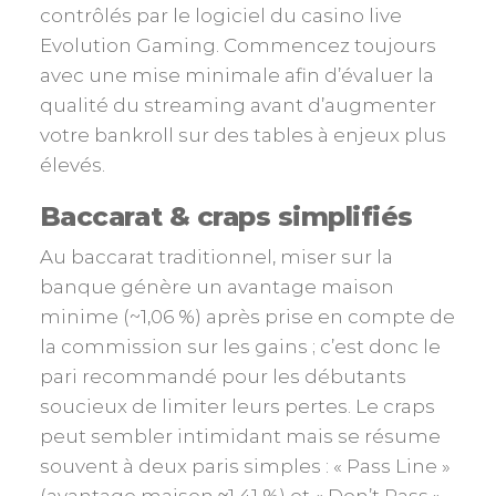
contrôlés par le logiciel du casino live
Evolution Gaming. Commencez toujours
avec une mise minimale afin d’évaluer la
qualité du streaming avant d’augmenter
votre bankroll sur des tables à enjeux plus
élevés.
Baccarat & craps simplifiés
Au baccarat traditionnel, miser sur la
banque génère un avantage maison
minime (~1,06 %) après prise en compte de
la commission sur les gains ; c’est donc le
pari recommandé pour les débutants
soucieux de limiter leurs pertes. Le craps
peut sembler intimidant mais se résume
souvent à deux paris simples : « Pass Line »