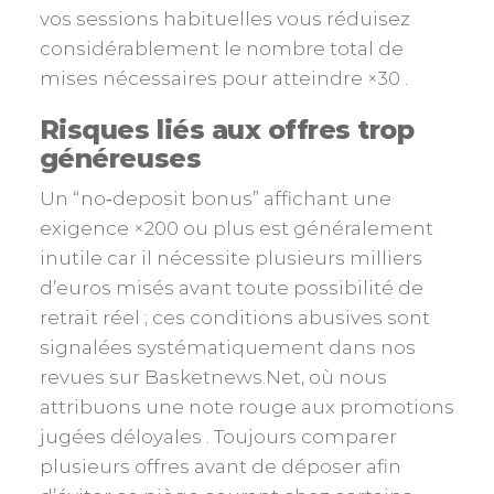
vos sessions habituelles vous réduisez
considérablement le nombre total de
mises nécessaires pour atteindre ×30 .
Risques liés aux offres trop
généreuses
Un “no‑deposit bonus” affichant une
exigence ×200 ou plus est généralement
inutile car il nécessite plusieurs milliers
d’euros misés avant toute possibilité de
retrait réel ; ces conditions abusives sont
signalées systématiquement dans nos
revues sur Basketnews.Net, où nous
attribuons une note rouge aux promotions
jugées déloyales . Toujours comparer
plusieurs offres avant de déposer afin