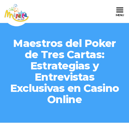
MARATEA
Sito
MENU
Ufficiale
SMILE
dell'evento
2023
Maestros del Poker
de Tres Cartas:
Estrategias y
Entrevistas
Exclusivas en Casino
Online