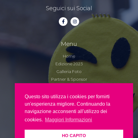
Seguici sui Social
Menu
Home
Edizione 2023
Galleria Foto
Partner & Sponsor
Contatti
Questo sito utilizza i cookies per fornirti
un'esperienza migliore. Continuando la
Copyright 2022 – Pro Loco di Maratea La
navigazione acconsenti all'utilizzo dei
Perla – C.F. 91010670767
cookies.
Maggiori Informazioni
Powered by
Twin Communications
HO CAPITO