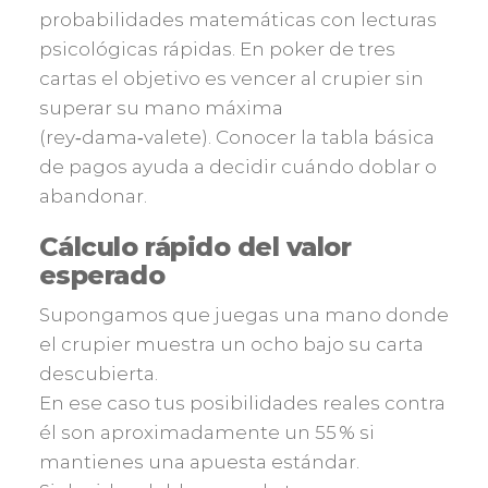
probabilidades matemáticas con lecturas
psicológicas rápidas. En poker de tres
cartas el objetivo es vencer al crupier sin
superar su mano máxima
(rey‑dama‑valete). Conocer la tabla básica
de pagos ayuda a decidir cuándo doblar o
abandonar.
Cálculo rápido del valor
esperado
Supongamos que juegas una mano donde
el crupier muestra un ocho bajo su carta
descubierta.
En ese caso tus posibilidades reales contra
él son aproximadamente un 55 % si
mantienes una apuesta estándar.