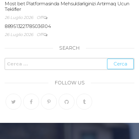
Most bet Platformasinda Mehsuldarliginizi Artirmaq Ucun
Teklifler
26 Luglio 2026
Off
889513221785036104
26 Luglio 2026
Off
SEARCH
FOLLOW US