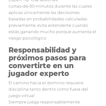
cortas‑de‑30‑minutos durante las cuales
aplicas únicamente las decisiones
basadas en probabilidades calculadas
previamente; evita extenderte cuando
estás ganando mucho porque aumenta el
riesgo psicológico.
Responsabilidad y
próximos pasos para
convertirte en un
jugador experto
El camino hacia el dominio requiere
disciplina tanto dentro como fuera del
juego virtual.
Siempre juega responsablemente