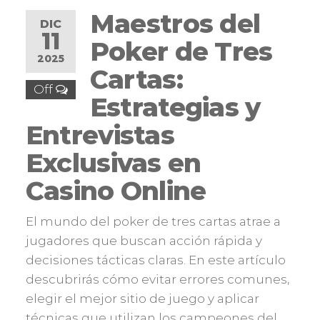
Maestros del
DIC
11
Poker de Tres
2025
Cartas:
Off
Estrategias y
Entrevistas
Exclusivas en
Casino Online
El mundo del poker de tres cartas atrae a
jugadores que buscan acción rápida y
decisiones tácticas claras. En este artículo
descubrirás cómo evitar errores comunes,
elegir el mejor sitio de juego y aplicar
técnicas que utilizan los campeones del