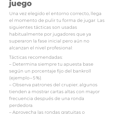
juego
Una vez elegido el entorno correcto, llega
el momento de pulir tu forma de jugar. Las
siguientes tácticas son usadas
habitualmente por jugadores que ya
superaron la fase inicial pero aún no
alcanzan el nivel profesional:
Tácticas recomendadas:
– Determina siempre tu apuesta base
según un porcentaje fijo del bankroll
(ejemplo – 5 %).
– Observa patrones del crupier; algunos
tienden a mostrar cartas altas con mayor
frecuencia después de una ronda
perdedora.
– Aprovecha las rondas gratuitas o