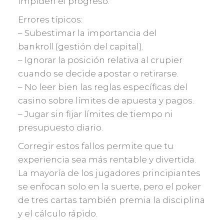
impiden el progreso.
Errores típicos:
– Subestimar la importancia del
bankroll (gestión del capital).
– Ignorar la posición relativa al crupier
cuando se decide apostar o retirarse.
– No leer bien las reglas específicas del
casino sobre límites de apuesta y pagos.
– Jugar sin fijar límites de tiempo ni
presupuesto diario.
Corregir estos fallos permite que tu
experiencia sea más rentable y divertida.
La mayoría de los jugadores principiantes
se enfocan solo en la suerte, pero el poker
de tres cartas también premia la disciplina
y el cálculo rápido.