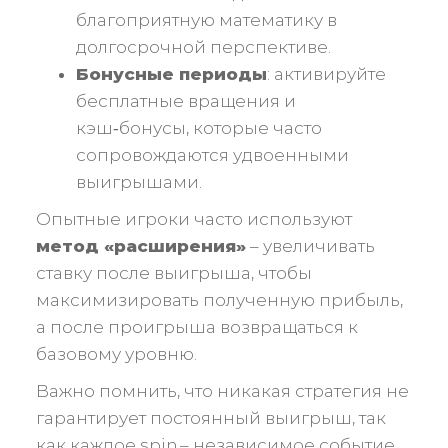
благоприятную математику в
долгосрочной перспективе.
Бонусные периоды
: активируйте
бесплатные вращения и
кэш‑бонусы, которые часто
сопровождаются удвоенными
выигрышами.
Опытные игроки часто используют
метод «расширения»
– увеличивать
ставку после выигрыша, чтобы
максимизировать полученную прибыль,
а после проигрыша возвращаться к
базовому уровню.
Важно помнить, что никакая стратегия не
гарантирует постоянный выигрыш, так
как каждое spin – независимое событие.