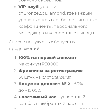
бонусных кредитов.
VIP‑клуб
: уровни
от Bronze до Diamond, где каждый
уровень открывает более выгодные
коэффициенты, персонального
менеджера и ускоренные выводы.
Список популярных бонусных
предложений:
100% на первый депозит
–
максимум ₽ 30 000.
Фриспины за регистрацию
–
50 штук на слот
Starburst
.
Бонус за депозит № 2
– 50%
до ₽ 15 000.
Счастливый час
– удвоенный
кэшбэк в выбранный час дня.