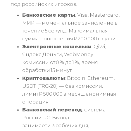
под российских игроков.
Банковские карты
: Visa, Mastercard,
МИР — моментальное зачисление в
течение 5 секунд. Максимальная
сумма пополнения ₽ 200 000 в сутки.
Электронные кошельки
: Qiwi,
Яндекс.Деньги, WebMoney —
комиссии от 0 % до 1 %, время
обработки 15 минут.
Криптовалюты
: Bitcoin, Ethereum,
USDT (TRC‑20) — без комиссии,
лимит ₽ 500 000 в месяц, анонимная
операция.
Банковский перевод
: система
России 1‑С. Вывод
занимает 2‑3 рабочих дня,