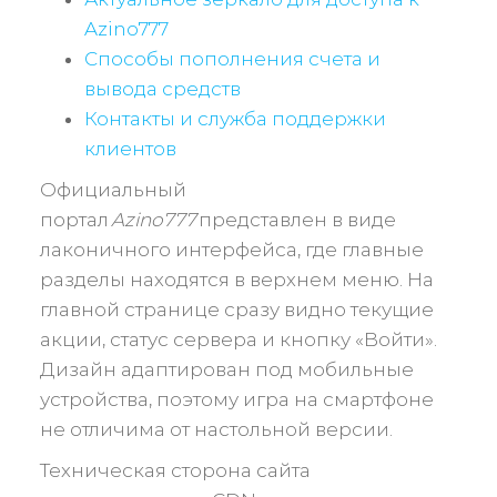
Azino777
Способы пополнения счета и
вывода средств
Контакты и служба поддержки
клиентов
Официальный
портал
Azino777
представлен в виде
лаконичного интерфейса, где главные
разделы находятся в верхнем меню. На
главной странице сразу видно текущие
акции, статус сервера и кнопку «Войти».
Дизайн адаптирован под мобильные
устройства, поэтому игра на смартфоне
не отличима от настольной версии.
Техническая сторона сайта