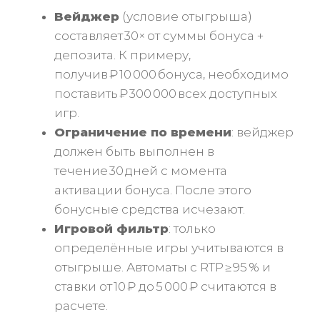
Вейджер
(условие отыгрыша)
составляет 30× от суммы бонуса +
депозита. К примеру,
получив ₽ 10 000 бонуса, необходимо
поставить ₽ 300 000 всех доступных
игр.
Ограничение по времени
: вейджер
должен быть выполнен в
течение 30 дней с момента
активации бонуса. После этого
бонусные средства исчезают.
Игровой фильтр
: только
определённые игры учитываются в
отыгрыше. Автоматы с RTP ≥ 95 % и
ставки от 10 ₽ до 5 000 ₽ считаются в
расчете.