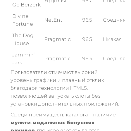
Yggdrasil
96.7
Средняя
Go Berzerk
Divine
NetEnt
96.5
Средняя
Fortune
The Dog
Pragmatic
96.5
Низкая
House
Jammin’
Pragmatic
96.4
Средняя
Jars
Пользователи отмечают высокий
уровень графики и плавный отклик
благодаря технологии HTML5,
позволяющей запускать слоты без
установки дополнительных приложений.
Среди преимуществ каталога – наличие
мульти‑модальных бонусных
раундов
, где игроку открываются