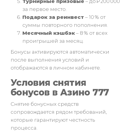
Турнирные призовые
– до ₽ 200 000
за первое место.
Подарок за реинвест
– 10 % от
суммы повторного пополнения.
Месячный кэшбэк
– 8 % от всех
проигрышей за месяц.
Бонусы активируются автоматически
после выполнения условий и
отображаются в личном кабинете.
Условия снятия
бонусов в Азино 777
Снятие бонусных средств
сопровождается рядом требований,
которые гарантируют честность
процесса.