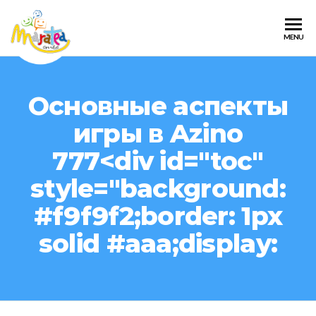
MARATEA
Sito
MENU
Ufficiale
SMILE
dell'evento
2023
Основные аспекты
игры в Azino
777<div id="toc"
style="background:
#f9f9f2;border: 1px
solid #aaa;display: