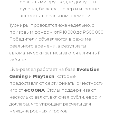
реальными крупье, где доступны
рулетка, баккара, покер и игровые
автоматы в реальном времени.
Турниры проводятся еженедельно, с
призовым фондом от ₽ 10 000 до ₽ 500 000.
Победители объявляются в режиме
реального времени, а результаты
автоматически записываются в личный
кабинет.
Live‑раздел работает на базе
Evolution
Gaming
и
Playtech
, которые
предоставляют сертификаты о честности
игр от
eCOGRA
. Столы поддерживают
несколько валют, включая рубли, евро и
доллары, что упрощает расчеты для
международных игроков.