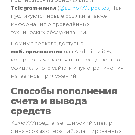
Telegram‑канал
(
@azino777updates
). Там
публикуются новые ссылки, а также
информация о проведённых
технических обслуживании.
Помимо зеркала, доступна
моб.‑приложение
для Android и iOS,
которое скачивается непосредственно с
официального сайта, минуя ограничения
магазинов приложений.
Способы пополнения
счета и вывода
средств
Azino777
предлагает широкий спектр
финансовых операций, адаптированных