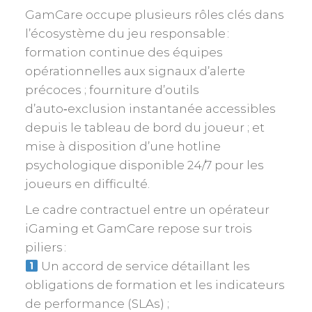
GamCare occupe plusieurs rôles clés dans
l’écosystème du jeu responsable :
formation continue des équipes
opérationnelles aux signaux d’alerte
précoces ; fourniture d’outils
d’auto‑exclusion instantanée accessibles
depuis le tableau de bord du joueur ; et
mise à disposition d’une hotline
psychologique disponible 24/7 pour les
joueurs en difficulté.
Le cadre contractuel entre un opérateur
iGaming et GamCare repose sur trois
piliers :
Un accord de service détaillant les
obligations de formation et les indicateurs
de performance (SLAs) ;