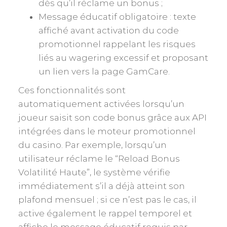
dès qu’il réclame un bonus ;
Message éducatif obligatoire : texte
affiché avant activation du code
promotionnel rappelant les risques
liés au wagering excessif et proposant
un lien vers la page GamCare.
Ces fonctionnalités sont
automatiquement activées lorsqu’un
joueur saisit son code bonus grâce aux API
intégrées dans le moteur promotionnel
du casino. Par exemple, lorsqu’un
utilisateur réclame le “Reload Bonus
Volatilité Haute”, le système vérifie
immédiatement s’il a déjà atteint son
plafond mensuel ; si ce n’est pas le cas, il
active également le rappel temporel et