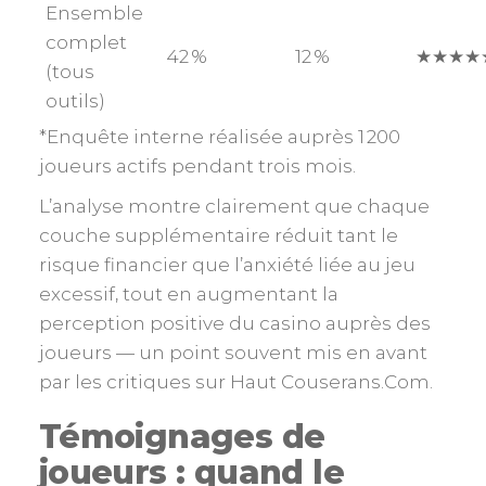
Ensemble
complet
42 %
12 %
★★★★
(tous
outils)
*Enquête interne réalisée auprès 1 200
joueurs actifs pendant trois mois.
L’analyse montre clairement que chaque
couche supplémentaire réduit tant le
risque financier que l’anxiété liée au jeu
excessif, tout en augmentant la
perception positive du casino auprès des
joueurs — un point souvent mis en avant
par les critiques sur Haut Couserans.Com.
Témoignages de
joueurs : quand le