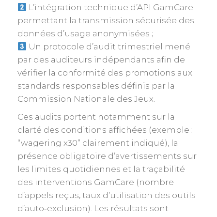
L’intégration technique d’API GamCare
permettant la transmission sécurisée des
données d’usage anonymisées ;
Un protocole d’audit trimestriel mené
par des auditeurs indépendants afin de
vérifier la conformité des promotions aux
standards responsables définis par la
Commission Nationale des Jeux.
Ces audits portent notamment sur la
clarté des conditions affichées (exemple :
“wagering x30” clairement indiqué), la
présence obligatoire d’avertissements sur
les limites quotidiennes et la traçabilité
des interventions GamCare (nombre
d’appels reçus, taux d’utilisation des outils
d’auto‑exclusion). Les résultats sont