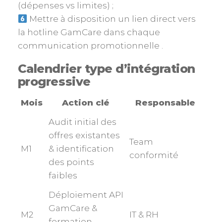
(dépenses vs limites) ;
Mettre à disposition un lien direct vers
la hotline GamCare dans chaque
communication promotionnelle .
Calendrier type d’intégration
progressive
Mois
Action clé
Responsable
Audit initial des
offres existantes
Team
M1
& identification
conformité
des points
faibles
Déploiement API
GamCare &
M2
IT & RH
formation