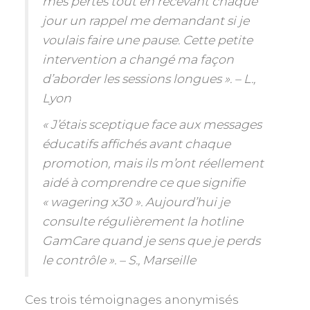
mes pertes tout en recevant chaque
jour un rappel me demandant si je
voulais faire une pause. Cette petite
intervention a changé ma façon
d’aborder les sessions longues ». – L.,
Lyon
« J’étais sceptique face aux messages
éducatifs affichés avant chaque
promotion, mais ils m’ont réellement
aidé à comprendre ce que signifie
« wagering x30 ». Aujourd’hui je
consulte régulièrement la hotline
GamCare quand je sens que je perds
le contrôle ». – S., Marseille
Ces trois témoignages anonymisés