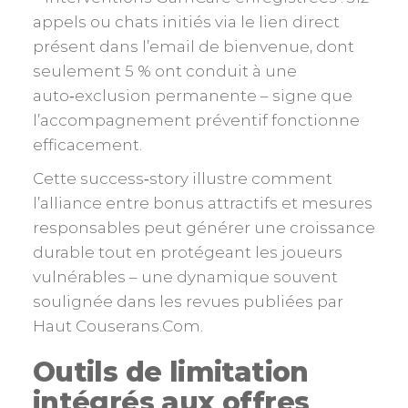
appels ou chats initiés via le lien direct
présent dans l’email de bienvenue, dont
seulement 5 % ont conduit à une
auto‑exclusion permanente – signe que
l’accompagnement préventif fonctionne
efficacement.
Cette success‑story illustre comment
l’alliance entre bonus attractifs et mesures
responsables peut générer une croissance
durable tout en protégeant les joueurs
vulnérables – une dynamique souvent
soulignée dans les revues publiées par
Haut Couserans.Com.
Outils de limitation
intégrés aux offres