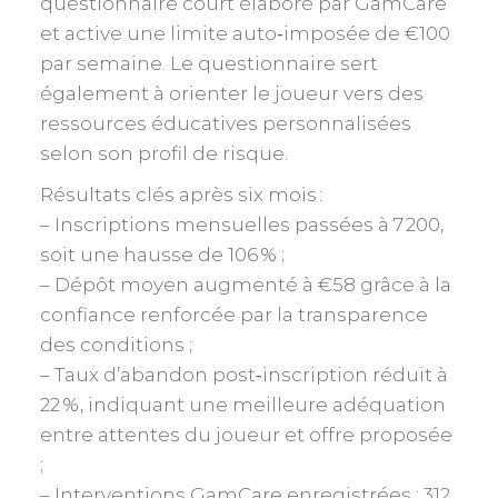
questionnaire court élaboré par GamCare
et active une limite auto‑imposée de €100
par semaine. Le questionnaire sert
également à orienter le joueur vers des
ressources éducatives personnalisées
selon son profil de risque.
Résultats clés après six mois :
– Inscriptions mensuelles passées à 7 200,
soit une hausse de 106 % ;
– Dépôt moyen augmenté à €58 grâce à la
confiance renforcée par la transparence
des conditions ;
– Taux d’abandon post‑inscription réduit à
22 %, indiquant une meilleure adéquation
entre attentes du joueur et offre proposée
;
– Interventions GamCare enregistrées : 312