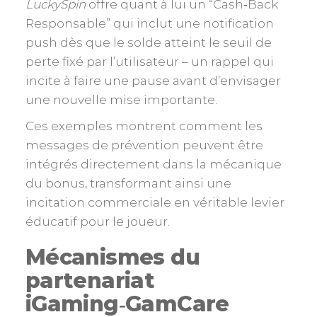
LuckySpin
offre quant à lui un “Cash‑Back
Responsable” qui inclut une notification
push dès que le solde atteint le seuil de
perte fixé par l’utilisateur – un rappel qui
incite à faire une pause avant d’envisager
une nouvelle mise importante.
Ces exemples montrent comment les
messages de prévention peuvent être
intégrés directement dans la mécanique
du bonus, transformant ainsi une
incitation commerciale en véritable levier
éducatif pour le joueur.
Mécanismes du
partenariat
iGaming‑GamCare