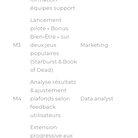
équipes support
Lancement
pilote « Bonus
Bien‑Être » sur
M3
deux jeux
Marketing
populaires
(Starburst & Book
of Dead)
Analyse résultats
& ajustement
M4
plafonds selon
Data analyst
feedback
utilisateurs
Extension
progressive aux