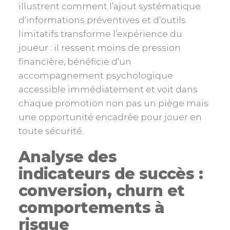
illustrent comment l’ajout systématique
d’informations préventives et d’outils
limitatifs transforme l’expérience du
joueur : il ressent moins de pression
financière, bénéficie d’un
accompagnement psychologique
accessible immédiatement et voit dans
chaque promotion non pas un piège mais
une opportunité encadrée pour jouer en
toute sécurité.
Analyse des
indicateurs de succès :
conversion, churn et
comportements à
risque