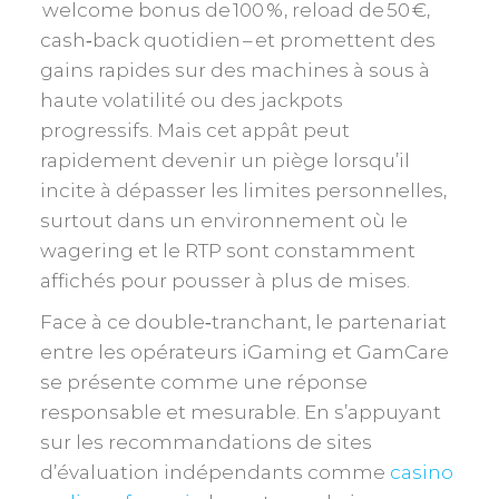
welcome bonus de 100 %, reload de 50 €,
cash‑back quotidien – et promettent des
gains rapides sur des machines à sous à
haute volatilité ou des jackpots
progressifs. Mais cet appât peut
rapidement devenir un piège lorsqu’il
incite à dépasser les limites personnelles,
surtout dans un environnement où le
wagering et le RTP sont constamment
affichés pour pousser à plus de mises.
Face à ce double‑tranchant, le partenariat
entre les opérateurs iGaming et GamCare
se présente comme une réponse
responsable et mesurable. En s’appuyant
sur les recommandations de sites
d’évaluation indépendants comme
casino