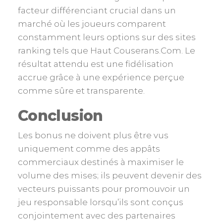
facteur différenciant crucial dans un
marché où les joueurs comparent
constamment leurs options sur des sites
ranking tels que Haut Couserans.Com. Le
résultat attendu est une fidélisation
accrue grâce à une expérience perçue
comme sûre et transparente.
Conclusion
Les bonus ne doivent plus être vus
uniquement comme des appâts
commerciaux destinés à maximiser le
volume des mises; ils peuvent devenir des
vecteurs puissants pour promouvoir un
jeu responsable lorsqu’ils sont conçus
conjointement avec des partenaires