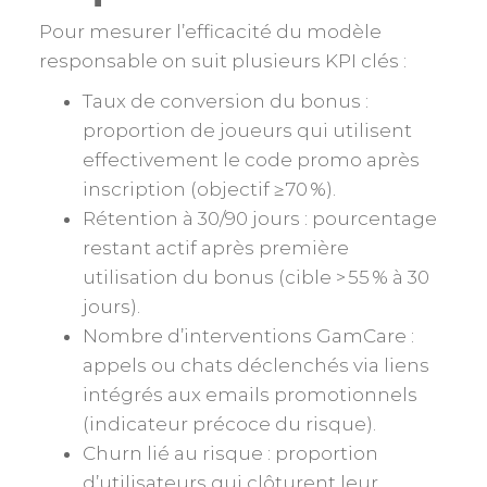
Pour mesurer l’efficacité du modèle
responsable on suit plusieurs KPI clés :
Taux de conversion du bonus :
proportion de joueurs qui utilisent
effectivement le code promo après
inscription (objectif ≥ 70 %).
Rétention à 30/90 jours : pourcentage
restant actif après première
utilisation du bonus (cible > 55 % à 30
jours).
Nombre d’interventions GamCare :
appels ou chats déclenchés via liens
intégrés aux emails promotionnels
(indicateur précoce du risque).
Churn lié au risque : proportion
d’utilisateurs qui clôturent leur