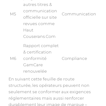
autres titres &
communication
M5
Communication
officielle sur site
revues comme
Haut
Couserans.Com
Rapport complet
& certification
M6
conformité
Compliance
GamCare
renouvelée
En suivant cette feuille de route
structurée, les opérateurs peuvent non
seulement se conformer aux exigences
réglementaires mais aussi renforcer
durablement leur image de marque –