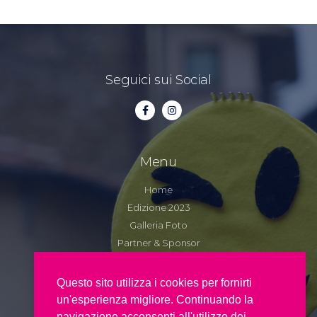
Seguici sui Social
Menu
Home
Edizione 2023
Galleria Foto
Partner & Sponsor
Contatti
Questo sito utilizza i cookies per fornirti
un'esperienza migliore. Continuando la
Copyright 2022 – Pro Loco di Maratea La
navigazione acconsenti all'utilizzo dei