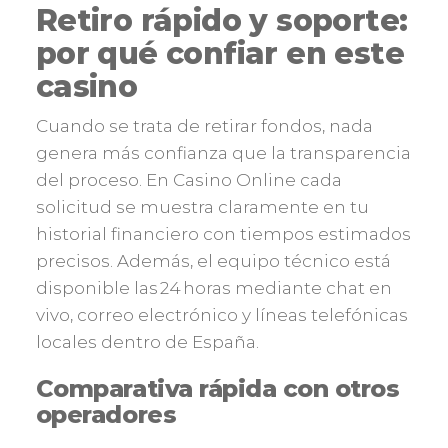
Retiro rápido y soporte:
por qué confiar en este
casino
Cuando se trata de retirar fondos, nada
genera más confianza que la transparencia
del proceso. En Casino Online cada
solicitud se muestra claramente en tu
historial financiero con tiempos estimados
precisos. Además, el equipo técnico está
disponible las 24 horas mediante chat en
vivo, correo electrónico y líneas telefónicas
locales dentro de España.
Comparativa rápida con otros
operadores