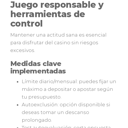
Juego responsable y
herramientas de
control
Mantener una actitud sana es esencial
para disfrutar del casino sin riesgos
excesivos.
Medidas clave
implementadas
Límite diario/mensual: puedes fijar un
máximo a depositar o apostar según
tu presupuesto.
Autoexclusión: opción disponible si
deseas tomar un descanso
prolongado.
Test autoevaluación: corta encuesta