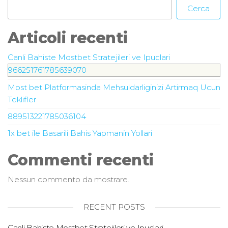
Cerca
Articoli recenti
Canli Bahiste Mostbet Stratejileri ve Ipuclari
966251761785639070
Most bet Platformasinda Mehsuldarliginizi Artirmaq Ucun
Teklifler
889513221785036104
1x bet ile Basarili Bahis Yapmanin Yollari
Commenti recenti
Nessun commento da mostrare.
RECENT POSTS
Canli Bahiste Mostbet Stratejileri ve Ipuclari