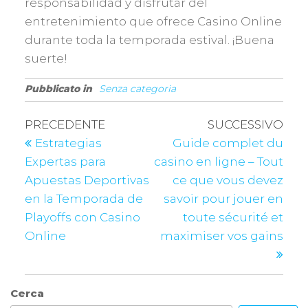
responsabilidad y disfrutar del
entretenimiento que ofrece Casino Online
durante toda la temporada estival. ¡Buena
suerte!
Pubblicato in
Senza categoria
PRECEDENTE
SUCCESSIVO
Estrategias
Guide complet du
Expertas para
casino en ligne – Tout
Apuestas Deportivas
ce que vous devez
en la Temporada de
savoir pour jouer en
Playoffs con Casino
toute sécurité et
Online
maximiser vos gains
Cerca