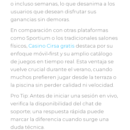
o incluso semanas, lo que desanima a los
usuarios que desean disfrutar sus
ganancias sin demoras.
En comparación con otras plataformas
como Sportium o los tradicionales salones
físicos,
Casino Cirsa gratis
destaca por su
enfoque móvil‑first y su amplio catálogo
de juegos en tiempo real. Esta ventaja se
vuelve crucial durante el verano, cuando
muchos prefieren jugar desde la terraza o
la piscina sin perder calidad ni velocidad.
Pro Tip: Antes de iniciar una sesión en vivo,
verifica la disponibilidad del chat de
soporte; una respuesta rápida puede
marcar la diferencia cuando surge una
duda técnica.