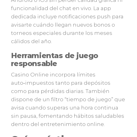
Android o iOS sin perder calidad gráfica ni
funcionalidad del chat en vivo. La app
dedicada incluye notificaciones push para
avisarte cuándo llegan nuevos bonos o
torneos especiales durante los meses
cálidos del año.
Herramientas de juego
responsable
Casino Online incorpora límites
auto‑impuestos tanto para depósitos
como para pérdidas diarias. También
dispone de un filtro “tiempo de juego” que
avisa cuando superas una hora continua
sin pausa, fomentando hábitos saludables
dentro del entretenimiento online.