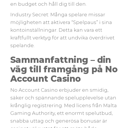
en budget och håll dig till den.
Industry Secret: Många spelare missar
möjligheten att aktivera “Spelpaus” i sina
kontoinställningar. Detta kan vara ett
kraftfullt verktyg för att undvika överdrivet
spelande.
Sammanfattning – din
väg till framgång på No
Account Casino
No Account Casino erbjuder en smidig,
säker och spännande spelupplevelse utan
krånglig registrering. Med licens från Malta
Gaming Authority, ett enormt spelutbud,
snabba uttag och generösa bonusar är