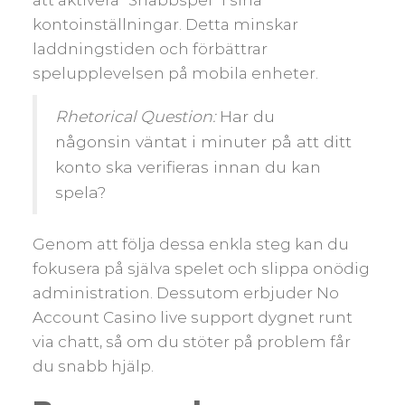
att aktivera “Snabbspel” i sina
kontoinställningar. Detta minskar
laddningstiden och förbättrar
spelupplevelsen på mobila enheter.
Rhetorical Question:
Har du
någonsin väntat i minuter på att ditt
konto ska verifieras innan du kan
spela?
Genom att följa dessa enkla steg kan du
fokusera på själva spelet och slippa onödig
administration. Dessutom erbjuder No
Account Casino live support dygnet runt
via chatt, så om du stöter på problem får
du snabb hjälp.