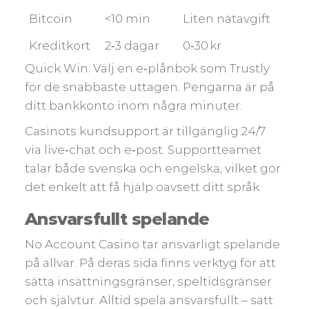
Bitcoin
<10 min
Liten nätavgift
Kreditkort
2‑3 dagar
0‑30 kr
Quick Win: Välj en e‑plånbok som Trustly
för de snabbaste uttagen. Pengarna är på
ditt bankkonto inom några minuter.
Casinots kundsupport är tillgänglig 24/7
via live‑chat och e‑post. Supportteamet
talar både svenska och engelska, vilket gör
det enkelt att få hjälp oavsett ditt språk.
Ansvarsfullt spelande
No Account Casino tar ansvarligt spelande
på allvar. På deras sida finns verktyg för att
sätta insättningsgränser, speltidsgränser
och självtur. Alltid spela ansvarsfullt – sätt