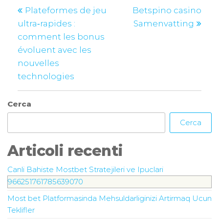
Plateformes de jeu
Betspino casino
ultra‑rapides :
Samenvatting
comment les bonus
évoluent avec les
nouvelles
technologies
Cerca
Cerca
Articoli recenti
Canli Bahiste Mostbet Stratejileri ve Ipuclari
966251761785639070
Most bet Platformasinda Mehsuldarliginizi Artirmaq Ucun
Teklifler