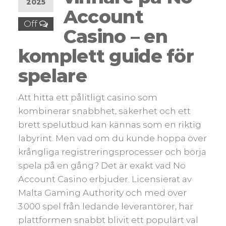
2025
Account
Off
Casino – en
komplett guide för
spelare
Att hitta ett pålitligt casino som
kombinerar snabbhet, säkerhet och ett
brett spelutbud kan kännas som en riktig
labyrint. Men vad om du kunde hoppa över
krångliga registreringsprocesser och börja
spela på en gång? Det är exakt vad No
Account Casino erbjuder. Licensierat av
Malta Gaming Authority och med över
3 000 spel från ledande leverantörer, har
plattformen snabbt blivit ett populärt val