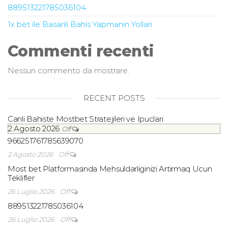
889513221785036104
1x bet ile Basarili Bahis Yapmanin Yollari
Commenti recenti
Nessun commento da mostrare.
RECENT POSTS
Canli Bahiste Mostbet Stratejileri ve Ipuclari
2 Agosto 2026
Off
966251761785639070
2 Agosto 2026
Off
Most bet Platformasinda Mehsuldarliginizi Artirmaq Ucun
Teklifler
26 Luglio 2026
Off
889513221785036104
26 Luglio 2026
Off