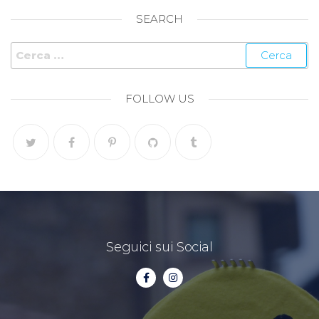
SEARCH
FOLLOW US
Seguici sui Social