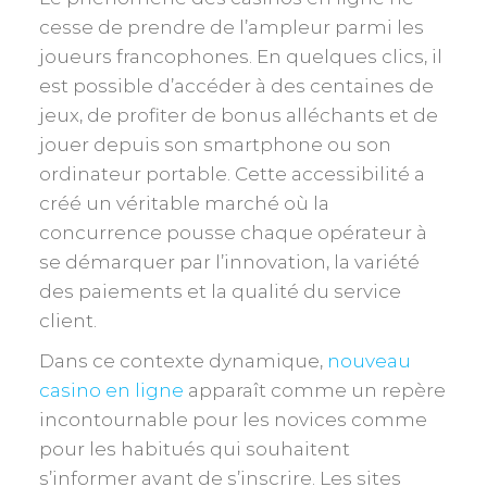
cesse de prendre de l’ampleur parmi les
joueurs francophones. En quelques clics, il
est possible d’accéder à des centaines de
jeux, de profiter de bonus alléchants et de
jouer depuis son smartphone ou son
ordinateur portable. Cette accessibilité a
créé un véritable marché où la
concurrence pousse chaque opérateur à
se démarquer par l’innovation, la variété
des paiements et la qualité du service
client.
Dans ce contexte dynamique,
nouveau
casino en ligne
apparaît comme un repère
incontournable pour les novices comme
pour les habitués qui souhaitent
s’informer avant de s’inscrire. Les sites