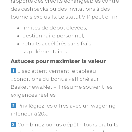
rapporte des crédits échangeables contre
des cashbacks ou des invitations à des
tournois exclusifs. Le statut VIP peut offrir :
limites de dépôt élevées,
gestionnaire personnel,
retraits accélérés sans frais
supplémentaires.
Astuces pour maximiser la valeur
Lisez attentivement le tableau
« conditions du bonus » affiché sur
Basketnews.Net – il résume souvent les
exigences réelles.
Privilégiez les offres avec un wagering
inférieur à 20x.
Combinez bonus dépôt + tours gratuits