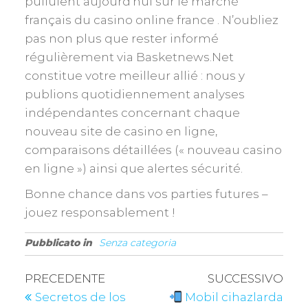
pullulent aujourd’hui sur le marché
français du casino online france . N’oubliez
pas non plus que rester informé
régulièrement via Basketnews.Net
constitue votre meilleur allié : nous y
publions quotidiennement analyses
indépendantes concernant chaque
nouveau site de casino en ligne,
comparaisons détaillées (« nouveau casino
en ligne ») ainsi que alertes sécurité.
Bonne chance dans vos parties futures –
jouez responsablement !
Pubblicato in
Senza categoria
PRECEDENTE
SUCCESSIVO
Secretos de los
Mobil cihazlarda