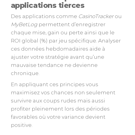
applications tierces
Des applications comme
CasinoTracker
ou
MyBetLog
permettent d’enregistrer
chaque mise, gain ou perte ainsi que le
ROI global (%) par jeu spécifique. Analyser
ces données hebdomadaires aide à
ajuster votre stratégie avant qu’une
mauvaise tendance ne devienne
chronique.
En appliquant ces principes vous
maximisez vos chances non seulement
survivre aux coups rudes mais aussi
profiter pleinement lors des périodes
favorables où votre variance devient
positive.