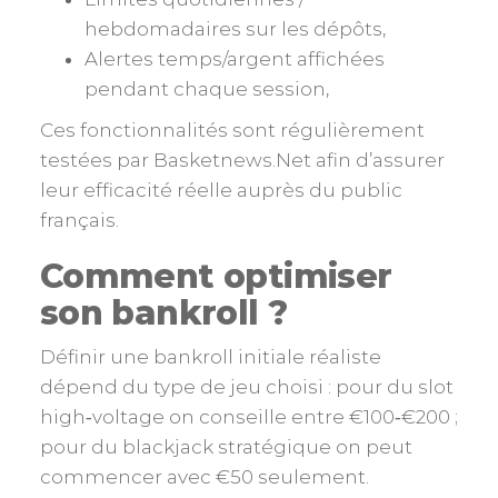
hebdomadaires sur les dépôts,
Alertes temps/argent affichées
pendant chaque session,
Ces fonctionnalités sont régulièrement
testées par Basketnews.Net afin d’assurer
leur efficacité réelle auprès du public
français.
Comment optimiser
son bankroll ?
Définir une bankroll initiale réaliste
dépend du type de jeu choisi : pour du slot
high‑voltage on conseille entre €100‑€200 ;
pour du blackjack stratégique on peut
commencer avec €50 seulement.