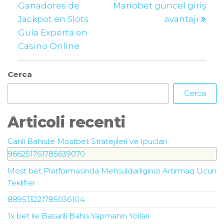
Ganadores de
Mariobet güncel giriş
Jackpot en Slots:
avantajı
Guía Experta en
Casino Online
Cerca
Cerca
Articoli recenti
Canli Bahiste Mostbet Stratejileri ve Ipuclari
966251761785639070
Most bet Platformasinda Mehsuldarliginizi Artirmaq Ucun
Teklifler
889513221785036104
1x bet ile Basarili Bahis Yapmanin Yollari