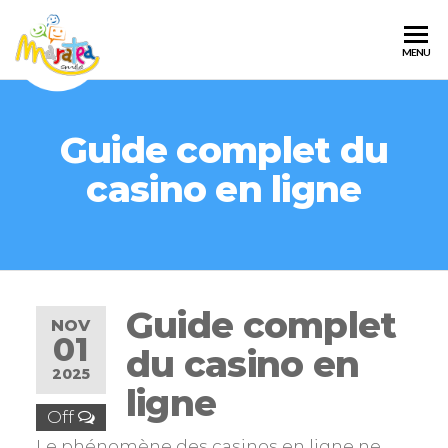
MARATEA
Sito
MENU
Ufficiale
SMILE
dell'evento
2023
Guide complet du
casino en ligne
Guide complet
NOV
01
du casino en
2025
ligne
Off
Le phénomène des casinos en ligne ne