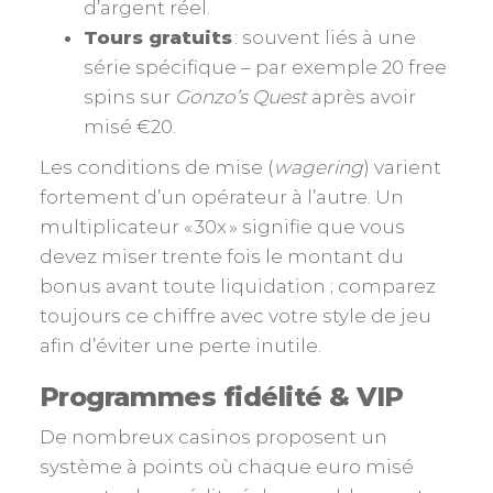
d’argent réel.
Tours gratuits
: souvent liés à une
série spécifique – par exemple 20 free
spins sur
Gonzo’s Quest
après avoir
misé €20.
Les conditions de mise (
wagering
) varient
fortement d’un opérateur à l’autre. Un
multiplicateur « 30x » signifie que vous
devez miser trente fois le montant du
bonus avant toute liquidation ; comparez
toujours ce chiffre avec votre style de jeu
afin d’éviter une perte inutile.
Programmes fidélité & VIP
De nombreux casinos proposent un
système à points où chaque euro misé