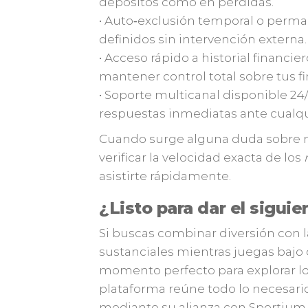
depósitos como en pérdidas.
• Auto‑exclusión temporal o perma
definidos sin intervención externa.
• Acceso rápido a historial financie
mantener control total sobre tus f
• Soporte multicanal disponible 24/
respuestas inmediatas ante cualqu
Cuando surge alguna duda sobre
verificar la velocidad exacta de los
asistirte rápidamente.
¿Listo para dar el sigui
Si buscas combinar diversión con
sustanciales mientras juegas bajo 
momento perfecto para explorar l
plataforma reúne todo lo necesari
mediante su alianza con Sportium,