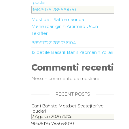
Ipuclari
966251761785639070
Most bet Platformasinda
Mehsuldarliginizi Artirmaq Ucun
Teklifler
889513221785036104
1x bet ile Basarili Bahis Yapmanin Yollari
Commenti recenti
Nessun commento da mostrare.
RECENT POSTS
Canli Bahiste Mostbet Stratejileri ve
Ipuclari
2 Agosto 2026
Off
966251761785639070