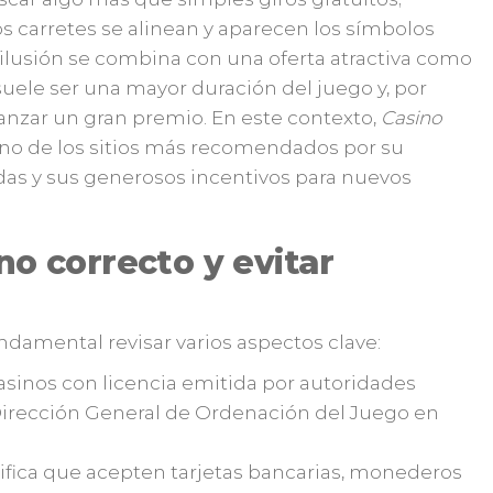
s carretes se alinean y aparecen los símbolos
lusión se combina con una oferta atractiva como
uele ser una mayor duración del juego y, por
canzar un gran premio. En este contexto,
Casino
no de los sitios más recomendados por su
s y sus generosos incentivos para nuevos
no correcto y evitar
ndamental revisar varios aspectos clave:
casinos con licencia emitida por autoridades
Dirección General de Ordenación del Juego en
ifica que acepten tarjetas bancarias, monederos