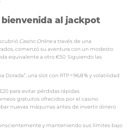
.
 bienvenida al jackpot
escubrió
Casino Online
a través de una
izados, comenzó su aventura con un modesto
da equivalente a otro €50. Siguiendo las
 Dorada”, una slot con RTP = 96,8 % y volatilidad
€20 para evitar pérdidas rápidas.
neos gratuitos ofrecidos por el casino.
obar nuevas máquinas antes de invertir dinero
onscientemente y manteniendo sus límites bajo