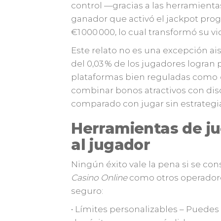
control —gracias a las herramient
ganador que activó el jackpot pro
€1 000 000, lo cual transformó su vi
Este relato no es una excepción ais
del 0,03 % de los jugadores logran
plataformas bien reguladas como
combinar bonos atractivos con di
comparado con jugar sin estrategi
Herramientas de ju
al jugador
Ningún éxito vale la pena si se con
Casino Online
como otros operadore
seguro:
• Límites personalizables – Puedes 