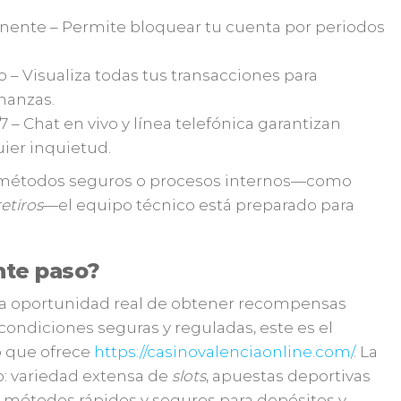
nente – Permite bloquear tu cuenta por periodos
ro – Visualiza todas tus transacciones para
inanzas.
7 – Chat en vivo y línea telefónica garantizan
ier inquietud.
 métodos seguros o procesos internos—como
retiros
—el equipo técnico está preparado para
ente paso?
 la oportunidad real de obtener recompensas
condiciones seguras y reguladas, este es el
o que ofrece
https://casinovalenciaonline.com/
. La
o: variedad extensa de
slots
, apuestas deportivas
 métodos rápidos y seguros para depósitos y