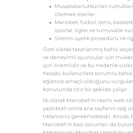
Müsabaka tutkunları tuttuklar
izlemek isterler.
Mariobet, futbol, tenis, basketb
sporlar, ligler ve turnuvalar su
Sitenin üyelik prosedürü ile il
Özel olarak tasarlanmış bahis seçen
ve deneyimli oyuncular için müke
için önemlidir ve bu nedenle sizler
hesabı, kullanıcılara sorumlu bahi
eğlence amaçlı olduğunu vurgular. M
konusunda titiz bir şekilde çalışır.
İlk olarak Mariobet’in resmi web si
yaptıktan sonra ana sayfanın sağ ü
tıklamanız gerekmektedir. Ancak, ku
Mariobet’in bazı sorunları da bulu
kampanyası Mariobet sitesinde yer