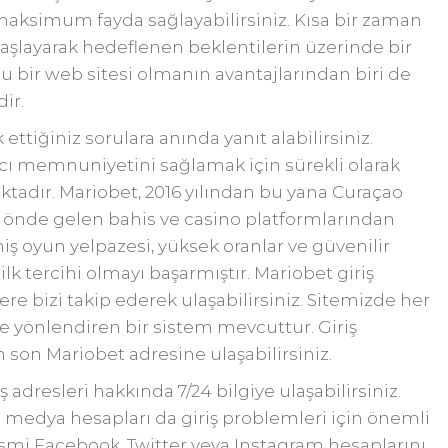
e maksimum fayda sağlayabilirsiniz. Kısa bir zaman
aşlayarak hedeflenen beklentilerin üzerinde bir
u bir web sitesi olmanın avantajlarından biri de
ir.
ttiğiniz sorulara anında yanıt alabilirsiniz.
nıcı memnuniyetini sağlamak için sürekli olarak
ktadır. Mariobet, 2016 yılından bu yana Curaçao
in önde gelen bahis ve casino platformlarından
niş oyun yelpazesi, yüksek oranlar ve güvenilir
lk tercihi olmayı başarmıştır. Mariobet giriş
re bizi takip ederek ulaşabilirsiniz. Sitemizde her
 yönlendiren bir sistem mevcuttur. Giriş
n son Mariobet adresine ulaşabilirsiniz.
 adresleri hakkında 7/24 bilgiye ulaşabilirsiniz.
l medya hesapları da giriş problemleri için önemli
 resmi Facebook, Twitter veya Instagram hesaplarını