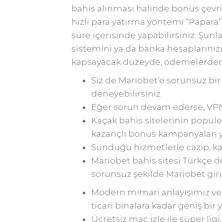
bahis alınması halinde bonus çevri
hızlı para yatırma yöntemi “Papara” 
süre içerisinde yapabilirsiniz. Şunl
sistemini ya da banka hesaplarını
kapsayacak düzeyde, ödemelerden 
Siz de Mariobet’e sorunsuz bir
deneyebilirsiniz.
Eğer sorun devam ederse, VPN 
Kaçak bahis sitelerinin popü
kazançlı bonus kampanyaları ye
Sunduğu hizmetlerle cazip, ka
Mariobet bahis sitesi Türkçe 
sorunsuz şekilde Mariobet giriş
Modern mimari anlayışımız ve 
ticari binalara kadar geniş bir
Ücretsiz maç izle ile süper ligi