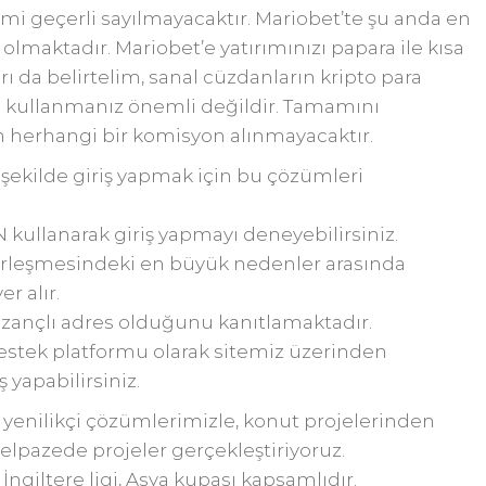
mi geçerli sayılmayacaktır. Mariobet’te şu anda en
olmaktadır. Mariobet’e yatırımınızı papara ile kısa
arı da belirtelim, sanal cüzdanların kripto para
zı kullanmanız önemli değildir. Tamamını
herhangi bir komisyon alınmayacaktır.
 şekilde giriş yapmak için bu çözümleri
kullanarak giriş yapmayı deneyebilirsiniz.
lerleşmesindeki en büyük nedenler arasında
r alır.
zançlı adres olduğunu kanıtlamaktadır.
destek platformu olarak sitemiz üzerinden
 yapabilirsiniz.
yenilikçi çözümlerimizle, konut projelerinden
 yelpazede projeler gerçekleştiriyoruz.
, İngiltere ligi, Asya kupası kapsamlıdır.