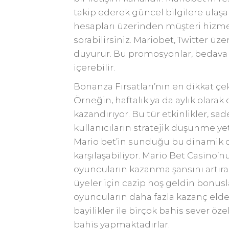
takip ederek güncel bilgilere ulaşab
hesapları üzerinden müşteri hizmetl
sorabilirsiniz. Mariobet, Twitter ü
duyurur. Bu promosyonlar, bedava ba
içerebilir.
Bonanza Fırsatları’nın en dikkat çe
Örneğin, haftalık ya da aylık olarak
kazandırıyor. Bu tür etkinlikler, 
kullanıcıların stratejik düşünme ye
Mario bet’in sunduğu bu dinamik or
karşılaşabiliyor. Mario Bet Casino
oyuncuların kazanma şansını artıran
üyeler için cazip hoş geldin bonusl
oyuncuların daha fazla kazanç elde
bayilikler ile birçok bahis sever öze
bahis yapmaktadırlar.