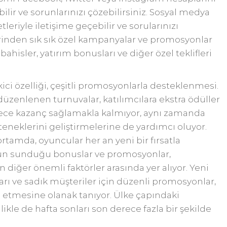
ilir ve sorunlarınızı çözebilirsiniz. Sosyal medya
eriyle iletişime geçebilir ve sorularınızı
zerinden sık sık özel kampanyalar ve promosyonlar
hisler, yatırım bonusları ve diğer özel teklifleri
kici özelliği, çeşitli promosyonlarla desteklenmesi.
 düzenlenen turnuvalar, katılımcılara ekstra ödüller
sadece kazanç sağlamakla kalmıyor, aynı zamanda
teneklerini geliştirmelerine de yardımcı oluyor.
tamda, oyuncular her an yeni bir fırsatla
’nun sunduğu bonuslar ve promosyonlar,
 diğer önemli faktörler arasında yer alıyor. Yeni
arı ve sadık müşteriler için düzenli promosyonlar,
 etmesine olanak tanıyor. Ülke çapındaki
llikle de hafta sonları son derece fazla bir şekilde