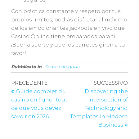
Con práctica constante y respeto por tus
propios límites, podrás disfrutar al máximo
de los emocionantes jackpots en vivo que
Casino Online tiene preparados para ti.
¡Buena suerte y que los carretes giren a tu
favor!
Pubblicato in
Senza categoria
PRECEDENTE
SUCCESSIVO
Guide complet du
Discovering the
casino en ligne : tout
Intersection of
ce que vous devez
Technology and
savoir en 2026
Templates in Modern
Business