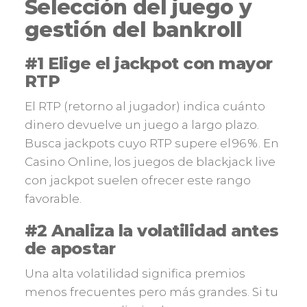
Selección del juego y
gestión del bankroll
#1 Elige el jackpot con mayor
RTP
El RTP (retorno al jugador) indica cuánto
dinero devuelve un juego a largo plazo.
Busca jackpots cuyo RTP supere el 96 %. En
Casino Online, los juegos de blackjack live
con jackpot suelen ofrecer este rango
favorable.
#2 Analiza la volatilidad antes
de apostar
Una alta volatilidad significa premios
menos frecuentes pero más grandes. Si tu