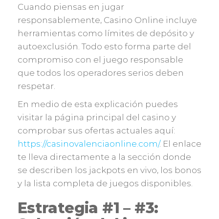
Cuando piensas en jugar
responsablemente, Casino Online incluye
herramientas como límites de depósito y
autoexclusión. Todo esto forma parte del
compromiso con el juego responsable
que todos los operadores serios deben
respetar.
En medio de esta explicación puedes
visitar la página principal del casino y
comprobar sus ofertas actuales aquí:
https://casinovalenciaonline.com/
. El enlace
te lleva directamente a la sección donde
se describen los jackpots en vivo, los bonos
y la lista completa de juegos disponibles.
Estrategia #1 – #3: