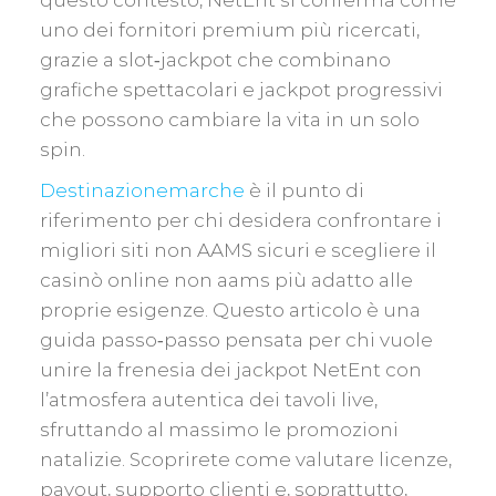
questo contesto, NetEnt si conferma come
uno dei fornitori premium più ricercati,
grazie a slot‑jackpot che combinano
grafiche spettacolari e jackpot progressivi
che possono cambiare la vita in un solo
spin.
Destinazionemarche
è il punto di
riferimento per chi desidera confrontare i
migliori siti non AAMS sicuri e scegliere il
casinò online non aams più adatto alle
proprie esigenze. Questo articolo è una
guida passo‑passo pensata per chi vuole
unire la frenesia dei jackpot NetEnt con
l’atmosfera autentica dei tavoli live,
sfruttando al massimo le promozioni
natalizie. Scoprirete come valutare licenze,
payout, supporto clienti e, soprattutto,