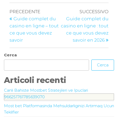
PRECEDENTE
SUCCESSIVO
Guide complet du
Guide complet du
casino en ligne – tout
casino en ligne : tout
ce que vous devez
ce que vous devez
savoir
savoir en 2026
Cerca
Cerca
Articoli recenti
Canli Bahiste Mostbet Stratejileri ve Ipuclari
966251761785639070
Most bet Platformasinda Mehsuldarliginizi Artirmaq Ucun
Teklifler