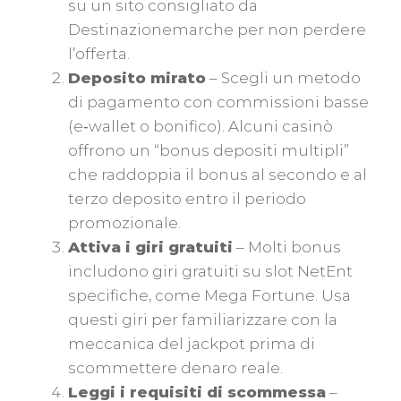
su un sito consigliato da
Destinazionemarche per non perdere
l’offerta.
Deposito mirato
– Scegli un metodo
di pagamento con commissioni basse
(e‑wallet o bonifico). Alcuni casinò
offrono un “bonus depositi multipli”
che raddoppia il bonus al secondo e al
terzo deposito entro il periodo
promozionale.
Attiva i giri gratuiti
– Molti bonus
includono giri gratuiti su slot NetEnt
specifiche, come Mega Fortune. Usa
questi giri per familiarizzare con la
meccanica del jackpot prima di
scommettere denaro reale.
Leggi i requisiti di scommessa
–