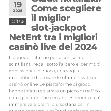
19
Come scegliere
2025
il miglior
Off
slot‑jackpot
NetEnt tra i migliori
casinò live del 2024
Il periodo natalizio porta con sé luci
scintillanti, regali sotto l’albero e, per molti
appassionati di gioco, una voglia
irresistibile di provare le ultime novità dei
casinò online. Le piattaforme di gioco
hanno infatti registrato un picco di traffico,
con i giocatori che cercano esperienze più
immersive e premi più sostanziosi. In