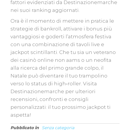
fattori evidenziati da Destinazionemarche
nei suoi ranking aggiornati.
Ora è il momento di mettere in pratica le
strategie di bankroll, attivare i bonus più
vantaggiosi e goderti l’atmosfera festiva
con una combinazione di tavoli live e
jackpot scintillanti. Che tu sia un veterano
dei casinò online non aams o un neofita
alla ricerca del primo grande colpo, il
Natale può diventare il tuo trampolino
verso lo status di high‑roller. Visita
Destinazionemarche per ulteriori
recensioni, confronti e consigli
personalizzati: il tuo prossimo jackpot ti
aspetta!
Pubblicato in
Senza categoria