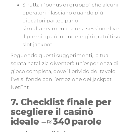
Sfrutta i “bonus di gruppo” che alcuni
operatori rilasciano quando più
giocatori partecipano
simultaneamente a una sessione live;
il premio può includere giri gratuiti su
slot jackpot.
Seguendo questi suggerimenti, la tua
serata natalizia diventerà un’esperienza di
gioco completa, dove il brivido del tavolo
live si fonde con l’emozione dei jackpot
NetEnt.
7. Checklist finale per
scegliere il casinò
ideale – ≈ 340 parole