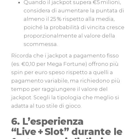
Quando il jackpot supera €5 milioni,
considera di aumentare la puntata di
almeno il 25 % rispetto alla media,
poiché la probabilità di vincita cresce
proporzionalmente al valore della
scommessa.
Ricorda che i jackpot a pagamento fisso
(es. €0,10 per Mega Fortune) offrono più
spin per euro speso rispetto a quelli a
pagamento variabile, ma richiedono più
tempo per raggiungere il valore del
jackpot. Scegli la tipologia che meglio si
adatta al tuo stile di gioco.
6. L’esperienza
“Live + Slot” durante le