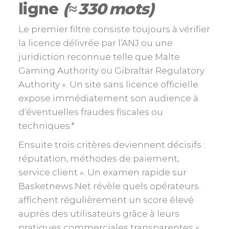
ligne
(≈ 330 mots)
Le premier filtre consiste toujours à vérifier
la licence délivrée par l’ANJ ou une
juridiction reconnue telle que Malte
Gaming Authority ou Gibraltar Regulatory
Authority ». Un site sans licence officielle
expose immédiatement son audience à
d’éventuelles fraudes fiscales ou
techniques.*
Ensuite trois critères deviennent décisifs :
réputation, méthodes de paiement,
service client ». Un examen rapide sur
Basketnews.Net révèle quels opérateurs
affichent régulièrement un score élevé
auprès des utilisateurs grâce à leurs
pratiques commerciales transparentes ».