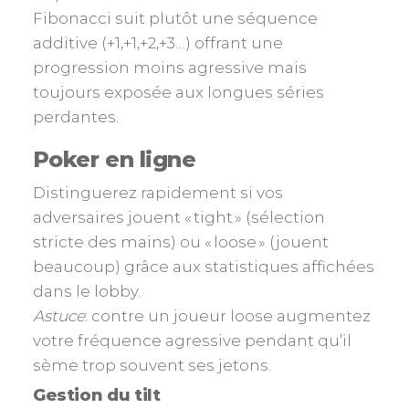
Fibonacci suit plutôt une séquence
additive (+1,+1,+2,+3…) offrant une
progression moins agressive mais
toujours exposée aux longues séries
perdantes.
Poker en ligne
Distinguerez rapidement si vos
adversaires jouent « tight » (sélection
stricte des mains) ou « loose » (jouent
beaucoup) grâce aux statistiques affichées
dans le lobby.
Astuce
: contre un joueur loose augmentez
votre fréquence agressive pendant qu’il
sème trop souvent ses jetons.
Gestion du tilt