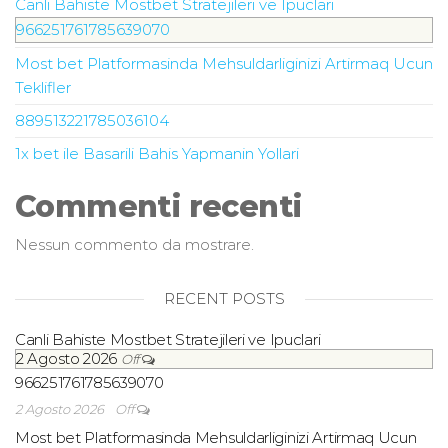
Canli Bahiste Mostbet Stratejileri ve Ipuclari
966251761785639070
Most bet Platformasinda Mehsuldarliginizi Artirmaq Ucun
Teklifler
889513221785036104
1x bet ile Basarili Bahis Yapmanin Yollari
Commenti recenti
Nessun commento da mostrare.
RECENT POSTS
Canli Bahiste Mostbet Stratejileri ve Ipuclari
2 Agosto 2026
Off
966251761785639070
2 Agosto 2026
Off
Most bet Platformasinda Mehsuldarliginizi Artirmaq Ucun