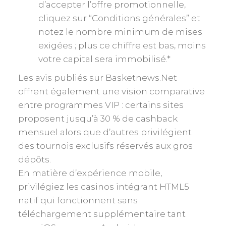
d’accepter l’offre promotionnelle,
cliquez sur “Conditions générales” et
notez le nombre minimum de mises
exigées ; plus ce chiffre est bas, moins
votre capital sera immobilisé.*
Les avis publiés sur Basketnews.Net
offrent également une vision comparative
entre programmes VIP : certains sites
proposent jusqu’à 30 % de cashback
mensuel alors que d’autres privilégient
des tournois exclusifs réservés aux gros
dépôts.
En matière d’expérience mobile,
privilégiez les casinos intégrant HTML5
natif qui fonctionnent sans
téléchargement supplémentaire tant