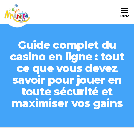
MARATEA
Sito
MENU
Ufficiale
SMILE
dell'evento
2023
Guide complet du
casino en ligne : tout
ce que vous devez
savoir pour jouer en
toute sécurité et
maximiser vos gains