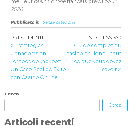
meilleur
casino online
français prévu pour
2026
.!
Pubblicato in
Senza categoria
PRECEDENTE
SUCCESSIVO
Estrategias
Guide complet du
Ganadoras en
casino en ligne – tout
Torneos de Jackpot:
ce que vous devez
Un Caso Real de Éxito
savoir
con Casino Online
Cerca
Cerca
Articoli recenti