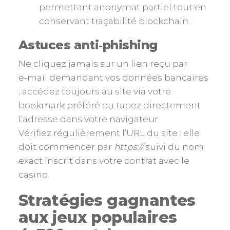
permettant anonymat partiel tout en
conservant traçabilité blockchain.
Astuces anti‑phishing
Ne cliquez jamais sur un lien reçu par
e‑mail demandant vos données bancaires
; accédez toujours au site via votre
bookmark préféré ou tapez directement
l’adresse dans votre navigateur.
Vérifiez régulièrement l’URL du site : elle
doit commencer par
https://
suivi du nom
exact inscrit dans votre contrat avec le
casino.
Stratégies gagnantes
aux jeux populaires