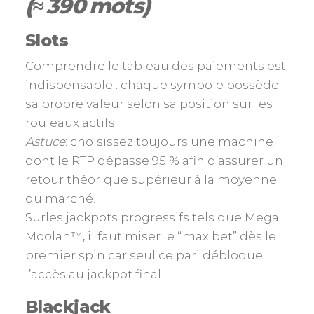
(≈ 390 mots)
Slots
Comprendre le tableau des paiements est
indispensable : chaque symbole possède
sa propre valeur selon sa position sur les
rouleaux actifs.
Astuce
: choisissez toujours une machine
dont le RTP dépasse 95 % afin d’assurer un
retour théorique supérieur à la moyenne
du marché.
Surles jackpots progressifs tels que Mega
Moolah™, il faut miser le “max bet” dès le
premier spin car seul ce pari débloque
l’accès au jackpot final.
Blackjack