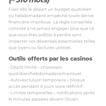
Fixer dès le départ un budget quotidien
ou hebdomadaire empêche toute dérive
financière imprévue. La règle conseillée
consiste à ne jamais engager plus que ce
que vous êtes prêt(e) à perdre sans
impacter vos dépenses essentielles telles
que loyers ou factures utilities.
Outils offerts par les casinos
• Dépôt limité – choisissez
quotidien/hebdomadaire/mensuel ;
• Auto‑exclusion temporaire – bloque
accès pendant X jours voire définitif ;
• Limites temporelles – notifications après
N minutes passées devant l’écran .