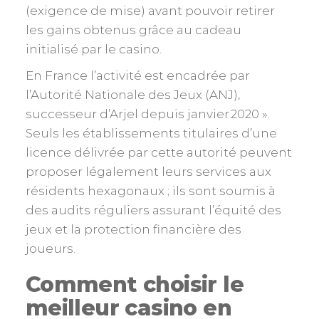
(exigence de mise) avant pouvoir retirer
les gains obtenus grâce au cadeau
initialisé par le casino.
En France l’activité est encadrée par
l’Autorité Nationale des Jeux (ANJ),
successeur d’Arjel depuis janvier 2020 ».
Seuls les établissements titulaires d’une
licence délivrée par cette autorité peuvent
proposer légalement leurs services aux
résidents hexagonaux ; ils sont soumis à
des audits réguliers assurant l’équité des
jeux et la protection financière des
joueurs.
Comment choisir le
meilleur casino en