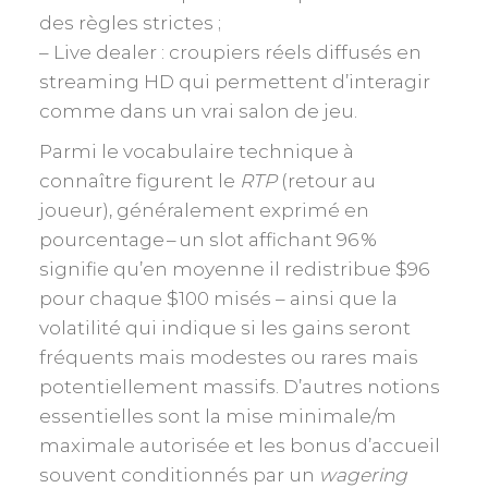
des règles strictes ;
– Live dealer : croupiers réels diffusés en
streaming HD qui permettent d’interagir
comme dans un vrai salon de jeu.
Parmi le vocabulaire technique à
connaître figurent le
RTP
(retour au
joueur), généralement exprimé en
pourcentage – un slot affichant 96 %
signifie qu’en moyenne il redistribue $96
pour chaque $100 misés – ainsi que la
volatilité qui indique si les gains seront
fréquents mais modestes ou rares mais
potentiellement massifs. D’autres notions
essentielles sont la mise minimale/m
maximale autorisée et les bonus d’accueil
souvent conditionnés par un
wagering