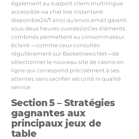
également au support client multilingue
accessible via chat live instantané
disponible24/7 ainsi qu’envoi email garanti
sous deux heures ouvrées.\nCes éléments
combinés permettent au consommateur
éclairé —comme ceux consultés
régulièrement sur Basketnews.Net—de
sélectionner le nouveau site de casino en
ligne qui correspond précisément à ses
attentes sans sacrifier sécurité ni qualité
service.
Section 5 – Stratégies
gagnantes aux
principaux jeux de
table