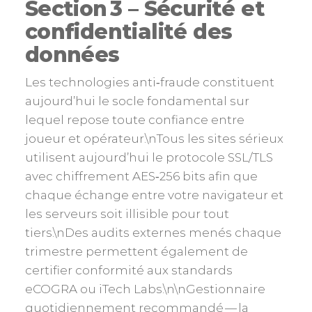
Section 3 – Sécurité et
confidentialité des
données
Les technologies anti‑fraude constituent
aujourd’hui le socle fondamental sur
lequel repose toute confiance entre
joueur et opérateur.\nTous les sites sérieux
utilisent aujourd’hui le protocole SSL/TLS
avec chiffrement AES‑256 bits afin que
chaque échange entre votre navigateur et
les serveurs soit illisible pour tout
tiers.\nDes audits externes menés chaque
trimestre permettent également de
certifier conformité aux standards
eCOGRA ou iTech Labs.\n\nGestionnaire
quotidiennement recommandé — la