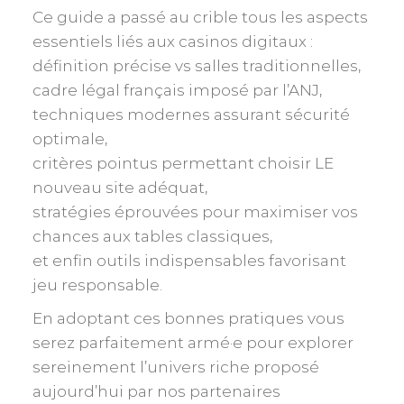
Ce guide a passé au crible tous les aspects
essentiels liés aux casinos digitaux :
définition précise vs salles traditionnelles,
cadre légal français imposé par l’ANJ,
techniques modernes assurant sécurité
optimale,
critères pointus permettant choisir LE
nouveau site adéquat,
stratégies éprouvées pour maximiser vos
chances aux tables classiques,
et enfin outils indispensables favorisant
jeu responsable.​
En adoptant ces bonnes pratiques vous
serez parfaitement armé·e pour explorer
sereinement l’univers riche proposé
aujourd’hui par nos partenaires