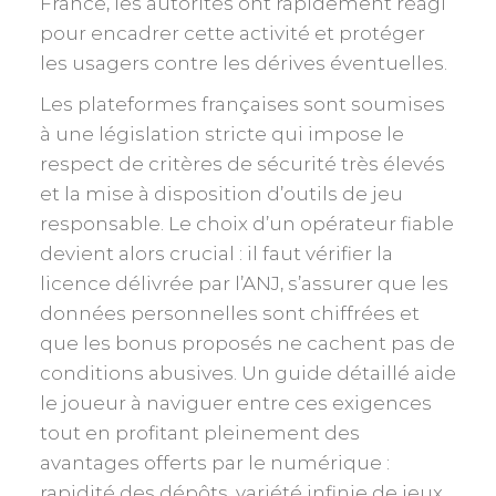
France, les autorités ont rapidement réagi
pour encadrer cette activité et protéger
les usagers contre les dérives éventuelles.
Les plateformes françaises sont soumises
à une législation stricte qui impose le
respect de critères de sécurité très élevés
et la mise à disposition d’outils de jeu
responsable. Le choix d’un opérateur fiable
devient alors crucial : il faut vérifier la
licence délivrée par l’ANJ, s’assurer que les
données personnelles sont chiffrées et
que les bonus proposés ne cachent pas de
conditions abusives. Un guide détaillé aide
le joueur à naviguer entre ces exigences
tout en profitant pleinement des
avantages offerts par le numérique :
rapidité des dépôts, variété infinie de jeux