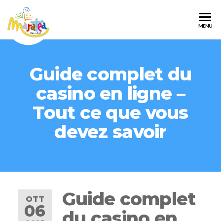
MARATEA
Sito
MENU
Ufficiale
SMILE
dell'evento
2023
Guide complet du
casino en ligne –
Tout ce que vous
devez savoir
Guide complet
OTT
06
du casino en