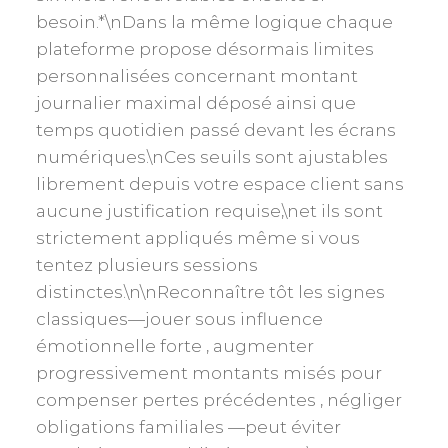
besoin.*\nDans la même logique chaque
plateforme propose désormais limites
personnalisées concernant montant
journalier maximal déposé ainsi que
temps quotidien passé devant les écrans
numériques.\nCes seuils sont ajustables
librement depuis votre espace client sans
aucune justification requise,\net ils sont
strictement appliqués même si vous
tentez plusieurs sessions
distinctes.\n\nReconnaître tôt les signes
classiques—jouer sous influence
émotionnelle forte , augmenter
progressivement montants misés pour
compenser pertes précédentes , négliger
obligations familiales —peut éviter