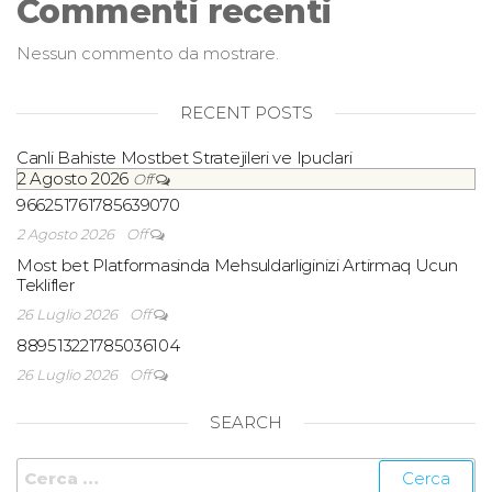
Commenti recenti
Nessun commento da mostrare.
RECENT POSTS
Canli Bahiste Mostbet Stratejileri ve Ipuclari
2 Agosto 2026
Off
966251761785639070
2 Agosto 2026
Off
Most bet Platformasinda Mehsuldarliginizi Artirmaq Ucun
Teklifler
26 Luglio 2026
Off
889513221785036104
26 Luglio 2026
Off
SEARCH