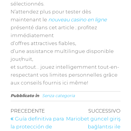
sélectionnés.
N’attendez plus pour tester dès
maintenant le
nouveau casino en ligne
présenté dans cet article ; profitez
immédiatement
d’offres attractives fiables,
d’une assistance multilingue disponible
jour/nuit,
et surtout… jouez intelligemment tout-en-
respectant vos limites personnelles grâce
aux conseils fournis ici même!
Pubblicato in
Senza categoria
PRECEDENTE
SUCCESSIVO
Guía definitiva para
Mariobet güncel giriş
la protección de
bağlantısı ile