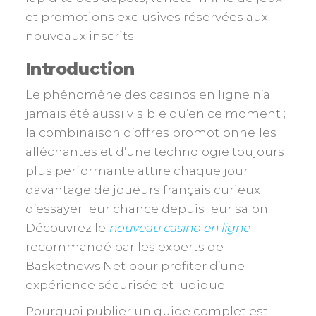
et promotions exclusives réservées aux
nouveaux inscrits.
Introduction
Le phénomène des casinos en ligne n’a
jamais été aussi visible qu’en ce moment ;
la combinaison d’offres promotionnelles
alléchantes et d’une technologie toujours
plus performante attire chaque jour
davantage de joueurs français curieux
d’essayer leur chance depuis leur salon.
Découvrez le
nouveau casino en ligne
recommandé par les experts de
Basketnews.Net pour profiter d’une
expérience sécurisée et ludique.
Pourquoi publier un guide complet est