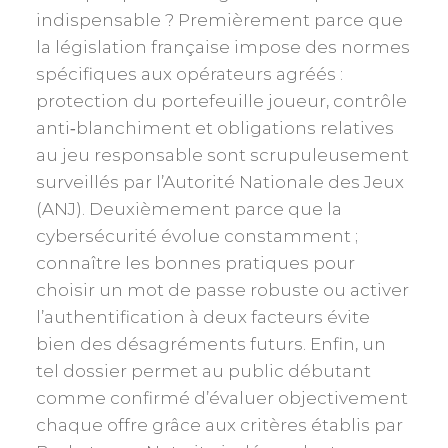
indispensable ? Premièrement parce que
la législation française impose des normes
spécifiques aux opérateurs agréés :
protection du portefeuille joueur, contrôle
anti‑blanchiment et obligations relatives
au jeu responsable sont scrupuleusement
surveillés par l’Autorité Nationale des Jeux
(ANJ). Deuxièmement parce que la
cybersécurité évolue constamment ;
connaître les bonnes pratiques pour
choisir un mot de passe robuste ou activer
l’authentification à deux facteurs évite
bien des désagréments futurs. Enfin, un
tel dossier permet au public débutant
comme confirmé d’évaluer objectivement
chaque offre grâce aux critères établis par