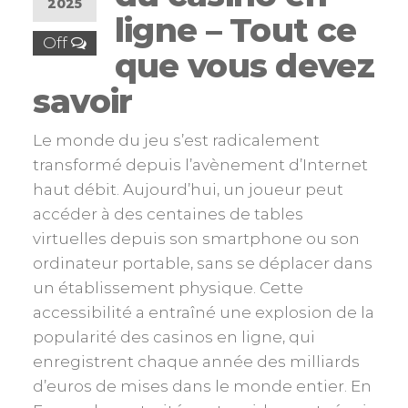
2025
ligne – Tout ce
Off
que vous devez
savoir
Le monde du jeu s’est radicalement
transformé depuis l’avènement d’Internet
haut débit. Aujourd’hui, un joueur peut
accéder à des centaines de tables
virtuelles depuis son smartphone ou son
ordinateur portable, sans se déplacer dans
un établissement physique. Cette
accessibilité a entraîné une explosion de la
popularité des casinos en ligne, qui
enregistrent chaque année des milliards
d’euros de mises dans le monde entier. En