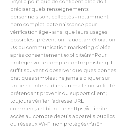
|\n\nLa politique de confidentialité doit
préciser quels renseignements
personnels sont collectés ‑ notamment
nom complet, date naissance pour
vérification âge ‑ ainsi que leurs usages
possibles : prévention fraude, amélioration
UX ou communication marketing ciblée
après consentement explicite.\n\nPour
protéger votre compte contre phishing il
suffit souvent d’observer quelques bonnes
pratiques simples : ne jamais cliquer sur
un lien contenu dans un mail non sollicité
prétendant provenir du support client ;
toujours vérifier l’adresse URL
commençant bien par « https://» ; limiter
accès au compte depuis appareils publics
ou réseaux Wi‑Fi non protégés.\n\nEn