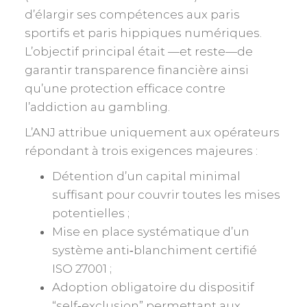
d’élargir ses compétences aux paris
sportifs et paris hippiques numériques.
L’objectif principal était —et reste—de
garantir transparence financière ainsi
qu’une protection efficace contre
l’addiction au gambling.
L’ANJ attribue uniquement aux opérateurs
répondant à trois exigences majeures :
Détention d’un capital minimal
suffisant pour couvrir toutes les mises
potentielles ;
Mise en place systématique d’un
système anti‑blanchiment certifié
ISO 27001 ;
Adoption obligatoire du dispositif
“self‑exclusion” permettant aux