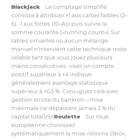
Blackjack
Le comptage simplifié
consiste à attribuer +1 aux cartes faibles (2–
6), -1 aux fortes (10–As) puis suivre la
somme courante («​running count​»). Sur
tables virtuelles où aucun mélange
manuel n’intervient cette technique reste
valable tant que vous jouez plusieurs
mains consécutives ; viser un compte
positif supérieur à +4 indique
généralement avantage statistique
supérieur à +0,5 %. Conjuguez cela avec
gestion stricte du bankroll — mise
maximale ne dépassant jamais 2 % du
capital total.\n\n
Roulette
Sur roue
européenne choisissez
systématiquement la mise «​Voisins Zéro​»,