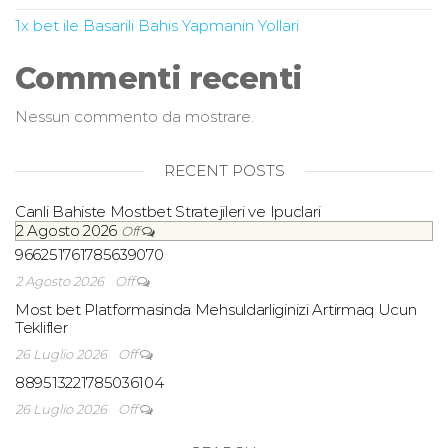
1x bet ile Basarili Bahis Yapmanin Yollari
Commenti recenti
Nessun commento da mostrare.
RECENT POSTS
Canli Bahiste Mostbet Stratejileri ve Ipuclari
2 Agosto 2026
Off
966251761785639070
2 Agosto 2026
Off
Most bet Platformasinda Mehsuldarliginizi Artirmaq Ucun
Teklifler
26 Luglio 2026
Off
889513221785036104
26 Luglio 2026
Off