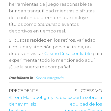
herramientas de juego responsable te
brindan tranquilidad mientras disfrutas
del contenido premium que incluye
títulos como
Starburst
o eventos
deportivos en tiempo real.
Si buscas rapidez en los retiros, variedad
ilimitada y atención personalizada, no
dudes en visitar
Casino Cirsa confiable
para
experimentar todo lo mencionado aquí.
¡Que la suerte te acompañe!
Pubblicato in
Senza categoria
PRECEDENTE
SUCCESSIVO
Yeni Mariobet giriş
Guía experta sobre la
deneyimi sizi
equidad de los
bekliyor
juegos en Casino