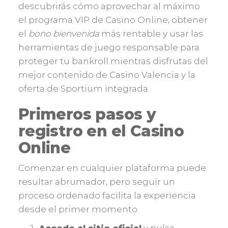
descubrirás cómo aprovechar al máximo
el programa VIP de Casino Online, obtener
el
bono bienvenida
más rentable y usar las
herramientas de juego responsable para
proteger tu bankroll mientras disfrutas del
mejor contenido de Casino Valencia y la
oferta de Sportium integrada.
Primeros pasos y
registro en el Casino
Online
Comenzar en cualquier plataforma puede
resultar abrumador, pero seguir un
proceso ordenado facilita la experiencia
desde el primer momento.