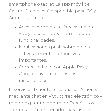
smartphone o tablet. La app móvil de
Casino Online está disponible para iOS y
Android y ofrece:
Acceso completo a
slots
, casino en
vivo y sección deportiva sin perder
funcionalidades.
Notificaciones push sobre bonos
activos y eventos deportivos
importantes.
Compatibilidad con Apple Pay y
Google Pay para depósitos
instantáneos.
El servicio al cliente funciona las 24 horas
mediante chat en vivo, correo electrónico y
teléfono gratuito dentro de España. Los
agentes están entrenados para asistir