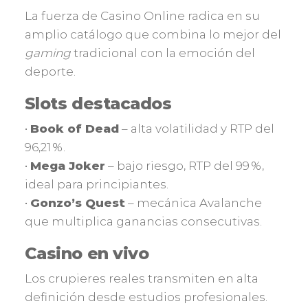
La fuerza de Casino Online radica en su
amplio catálogo que combina lo mejor del
gaming
tradicional con la emoción del
deporte.
Slots destacados
•
Book of Dead
– alta volatilidad y RTP del
96,21 %.
•
Mega Joker
– bajo riesgo, RTP del 99 %,
ideal para principiantes.
•
Gonzo’s Quest
– mecánica Avalanche
que multiplica ganancias consecutivas.
Casino en vivo
Los crupieres reales transmiten en alta
definición desde estudios profesionales.