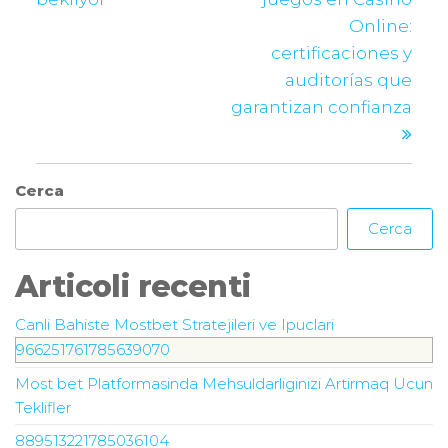
Online:
certificaciones y
auditorías que
garantizan confianza
Cerca
Cerca
Articoli recenti
Canli Bahiste Mostbet Stratejileri ve Ipuclari
966251761785639070
Most bet Platformasinda Mehsuldarliginizi Artirmaq Ucun
Teklifler
889513221785036104