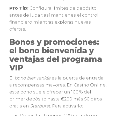
Pro Tip:
Configura límites de depósito
antes de jugar; así mantienes el control
financiero mientras exploras nuevas
ofertas.
Bonos y promociones:
el bono bienvenida y
ventajas del programa
VIP
El
bono bienvenida
es la puerta de entrada
a recompensas mayores. En Casino Online,
este bono suele ofrecer un 100 % del
primer depósito hasta €200 más 50 giros
gratis en
Starburst
. Para activarlo:
Deposita al menos €20 usando una