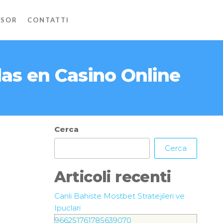
NSOR
CONTATTI
das en Casino Online
Cerca
Cerca
Articoli recenti
Canli Bahiste Mostbet Stratejileri ve
Ipuclari
966251761785639070