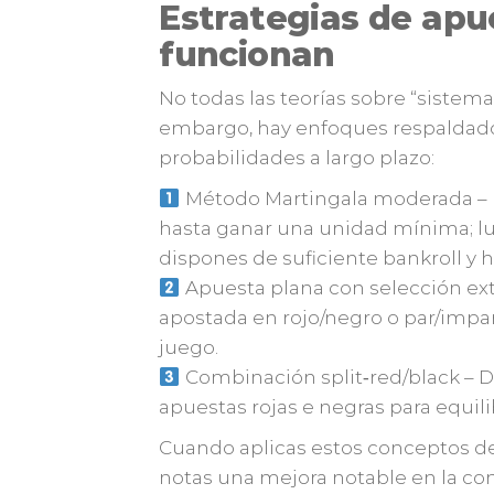
Estrategias de ap
funcionan
No todas las teorías sobre “sistemas 
embargo, hay enfoques respaldado
probabilidades a largo plazo:
Método Martingala moderada – D
hasta ganar una unidad mínima; lu
dispones de suficiente bankroll y 
Apuesta plana con selección ex
apostada en rojo/negro o par/impa
juego.
Combinación split‑red/black – D
apuestas rojas e negras para equilib
Cuando aplicas estos conceptos d
notas una mejora notable en la co