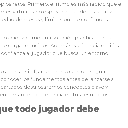
pios retos. Primero, el ritmo es más rápido que el
pieres virtuales no esperan a que decidas cada
riedad de mesas y límites puede confundir a
e posiciona como una solución práctica porque
s de carga reducidos. Además, su licencia emitida
 confianza al jugador que busca un entorno
 apostar sin fijar un presupuesto o seguir
l conocer los fundamentos antes de lanzarse a
 apartados desglosaremos conceptos clave y
nte marcan la diferencia en tus resultados.
 que todo jugador debe