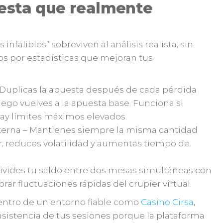
uesta que realmente
infalibles” sobreviven al análisis realista; sin
s por estadísticas que mejoran tus
uplicas la apuesta después de cada pérdida
ego vuelves a la apuesta base. Funciona si
hay límites máximos elevados.
terna – Mantienes siempre la misma cantidad
r; reduces volatilidad y aumentas tiempo de
ivides tu saldo entre dos mesas simultáneas con
rar fluctuaciones rápidas del crupier virtual.
entro de un entorno fiable como
Casino Cirsa
,
nsistencia de tus sesiones porque la plataforma