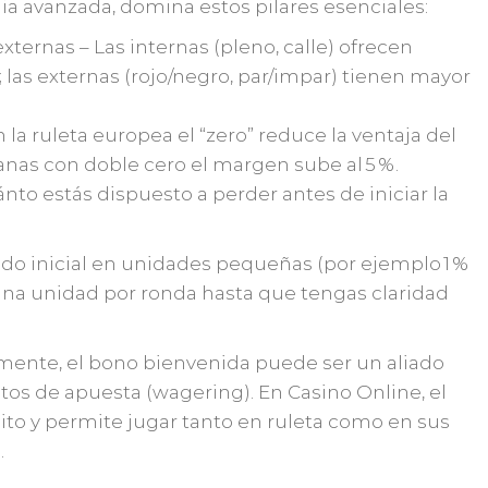
gia avanzada, domina estos pilares esenciales:
xternas – Las internas (pleno, calle) ofrecen
 las externas (rojo/negro, par/impar) tienen mayor
 la ruleta europea el “zero” reduce la ventaja del
canas con doble cero el margen sube al 5 %.
ánto estás dispuesto a perder antes de iniciar la
aldo inicial en unidades pequeñas (por ejemplo 1 %
 una unidad por ronda hasta que tengas claridad
damente, el bono bienvenida puede ser un aliado
itos de apuesta (wagering). En Casino Online, el
sito y permite jugar tanto en ruleta como en sus
.