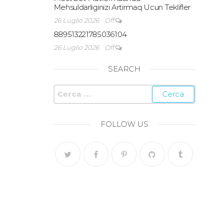
Mehsuldarliginizi Artirmaq Ucun Teklifler
26 Luglio 2026
Off
889513221785036104
26 Luglio 2026
Off
SEARCH
FOLLOW US