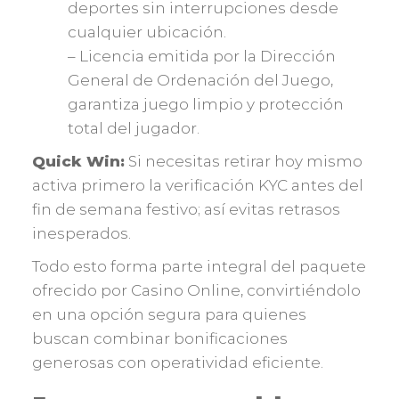
deportes sin interrupciones desde
cualquier ubicación.
– Licencia emitida por la Dirección
General de Ordenación del Juego,
garantiza juego limpio y protección
total del jugador.
Quick Win:
Si necesitas retirar hoy mismo
activa primero la verificación KYC antes del
fin de semana festivo; así evitas retrasos
inesperados.
Todo esto forma parte integral del paquete
ofrecido por Casino Online, convirtiéndolo
en una opción segura para quienes
buscan combinar bonificaciones
generosas con operatividad eficiente.