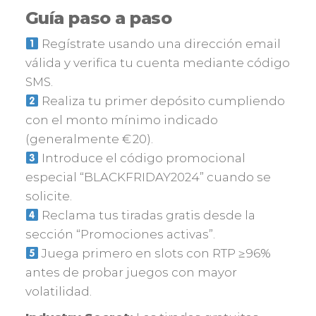
Guía paso a paso
Regístrate usando una dirección email
válida y verifica tu cuenta mediante código
SMS.
Realiza tu primer depósito cumpliendo
con el monto mínimo indicado
(generalmente € 20).
Introduce el código promocional
especial “BLACKFRIDAY2024” cuando se
solicite.
Reclama tus tiradas gratis desde la
sección “Promociones activas”.
Juega primero en slots con RTP ≥ 96%
antes de probar juegos con mayor
volatilidad.