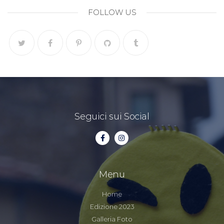
FOLLOW US
Seguici sui Social
Menu
Home
Edizione 2023
Galleria Foto