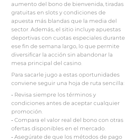
aumento del bono de bienvenida, tiradas
gratuitas en slots y condiciones de
apuesta más blandas que la media del
sector. Además, el sitio incluye apuestas
deportivas con cuotas especiales durante
ese fin de semana largo, lo que permite
diversificar la acción sin abandonar la
mesa principal del casino.
Para sacarle jugo a estas oportunidades
conviene seguir una hoja de ruta sencilla:
‑ Revisa siempre los términos y
condiciones antes de aceptar cualquier
promoción.
‑ Compara el valor real del bono con otras
ofertas disponibles en el mercado.
‑ Asegúrate de que los métodos de pago