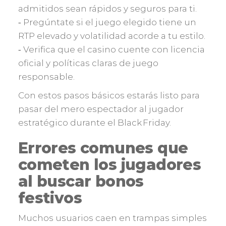
admitidos sean rápidos y seguros para ti.
‑ Pregúntate si el juego elegido tiene un
RTP elevado y volatilidad acorde a tu estilo.
‑ Verifica que el casino cuente con licencia
oficial y políticas claras de juego
responsable.​
Con estos pasos básicos estarás listo para
pasar del mero espectador al jugador
estratégico durante el Black Friday.
Errores comunes que
cometen los jugadores
al buscar bonos
festivos
Muchos usuarios caen en trampas simples