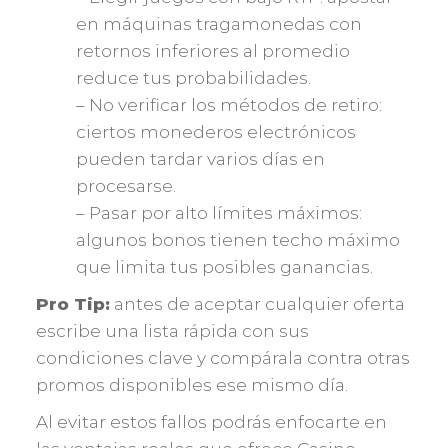
en máquinas tragamonedas con
retornos inferiores al promedio
reduce tus probabilidades.
– No verificar los métodos de retiro:
ciertos monederos electrónicos
pueden tardar varios días en
procesarse.
– Pasar por alto límites máximos:
algunos bonos tienen techo máximo
que limita tus posibles ganancias.
Pro Tip:
antes de aceptar cualquier oferta
escribe una lista rápida con sus
condiciones clave y compárala contra otras
promos disponibles ese mismo día.
Al evitar estos fallos podrás enfocarte en